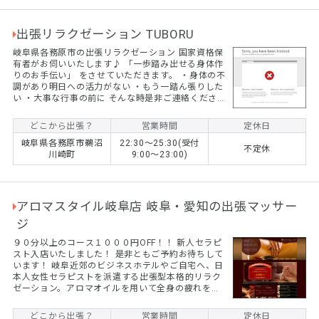
出張リラクゼーション TUBORU
岐阜県各務原市の出張リラクゼーション 国家資格保
有者がお伺いいたします♪ 「一歩踏み出せる身体作
りのお手伝い」 をさせていただきます。 ・身体の不
調があり明日への活力がない ・もう一踏ん張りした
い ・大事な行事の前に そんな時是非ご連絡くださ
い。 60分ー11,000円 90分ー14,000円 120分ー
17,000円 指圧やオイルマッサージ（女性専用）す
どこから出張？
営業時間
定休日
べて同料金です。 ※各務原市外の方は1,000円頂戴
岐阜県各務原市鵜沼
22:30〜25:30(受付
しております 遠方の方は別途出張費を請求させてい
不定休
川崎町
9:00〜23:00)
ただく事もございます。 ご予約はLINEやショートメ
ッセージにてお願いいたします。
アロマスタイル岐阜店 岐阜・愛知の出張マッサー
ジ
９０分以上のコース１０００円OFF！！ 新人セラピ
スト入店いたしました！ 是非ともご予約お待ちして
います！ 岐阜近郊のビジネスホテルやご自宅へ、日
本人女性セラピストを派遣する出張型本格的リラク
ゼーション。アロマオイルを用いて全身の疲れを癒
します。男性可のアロマ出張マッサージです。 セラ
ピスト大募集中です！未経験者でも大丈夫です！
どこから出張？
営業時間
定休日