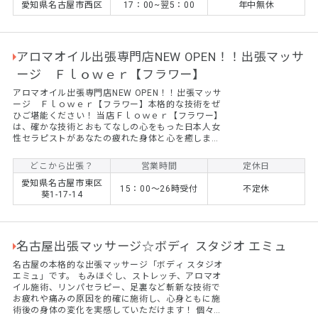
愛知県名古屋市西区
17：00~翌5：00
年中無休
ース 終日2000円OFF ※他の割引と併用できませ
ん ★365日割引キャンペーン★ ★最大6000円割引
イベント実施中★ ★多彩な10種類の特典もりだくさ
ん★ お...
アロマオイル出張専門店NEW OPEN！！出張マッサ
ージ Ｆｌｏｗｅｒ【フラワー】
アロマオイル出張専門店NEW OPEN！！出張マッサ
ージ Ｆｌｏｗｅｒ【フラワー】本格的な技術をぜ
ひご堪能ください！ 当店Ｆｌｏｗｅｒ【フラワー】
は、確かな技術とおもてなしの心をもった日本人女
性セラピストがあなたの疲れた身体と心を癒しま
す。 男性の方も女性の方も安心してご利用くださ
い。
どこから出張？
営業時間
定休日
愛知県名古屋市東区
15：00～26時受付
不定休
葵1-17-14
名古屋出張マッサージ☆ボディ スタジオ エミュ
名古屋の本格的な出張マッサージ「ボディ スタジオ
エミュ」です。 もみほぐし、ストレッチ、アロマオ
イル施術、リンパセラピー、足裏など斬新な技術で
お疲れや痛みの原因を的確に施術し、心身ともに施
術後の身体の変化を実感していただけます！ 個々の