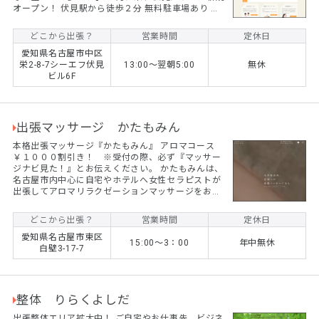
オープン！ 伏見駅から徒歩２分 無料駐車場あり 完
全個室シャワー付き 技術、容姿共にレベルの高い女
性セラピストをそろえました。 【オープンイベント
どこから出張？
営業時間
定休日
開催中！】 ２０００割引！ 最大割り ※予約受付
愛知県名古屋市中区
で必ず『出張マッサージナビクーポン利用』とお伝
栄2-8-7シーエフ伏見
13:00〜翌朝5:00
無休
えください。 ※スタンダード１００、１２０でご利
ビル6F
用になれます。 ※２０時～は１０００円割引となり
ます。
出張マッサージ かたもみん
本格出張マッサージ『かたもみん』 アロマコース
￥１０００割引き！ ※受付の際、必ず『マッサー
ジナビ見た！』とお伝えください。 かたもみんは、
名古屋市内中心に自宅やホテルへ女性セラピストが
出張してアロマリラクゼーションマッサージをお届
します、男性女性問わずご利用できます。心のエス
テで極上リラクゼーションをぜひ堪能して下さい。
どこから出張？
営業時間
定休日
愛知県名古屋市東区
15:00～3：00
年中無休
白壁3-17-7
整体 りらくよしだ
出張整体エリア拡大中！ ご自宅やお仕事先、ビジネ