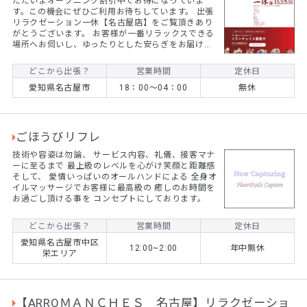
ただいまオープニング割引中でお得になっていま
す。この機会にぜひご利用お待ちしています。 出張
リラクゼーション一休【名古屋店】をご覧頂きあり
がとうございます。 お客様が一番リラックスできる
場所へお伺いし、ゆったりとした安らぎをお届け致
します。 老若男女問わず、幅広い世代・ご職業・症
状のお客様からご愛好賜っております。 一休では、
どこから出張？
営業時間
定休日
お客様お一人お一人に寄り添って、環境や状況やメ
愛知県名古屋市
18：00～04：00
無休
ンタルに合わせて施術をご提供させて頂く事をモッ
トーにしております。 勿論、カップルやご夫婦、お
友達同士での施術も承っておりますので、敬老の日
や誕生日等の『記念日のプレゼント』としても喜ん
で頂いております...
ごほうびリフレ
技術や容姿は勿論、 サービス内容、礼儀、接客マナ
ーに至るまで 最上級のレベルを心がけ笑顔と距離感
そして、 愛情いっぱいのオールハンドによる 全身オ
イルマッサージでお客様に最高級の 癒しのお時間を
お過ごし頂ける事を コンセプトにしております。
どこから出張？
営業時間
定休日
愛知県名古屋市中区
12:00~2:00
年中無休
栄エリア
【ARROＭＡＮＣＨＥＳ 名古屋】リラクゼーショ