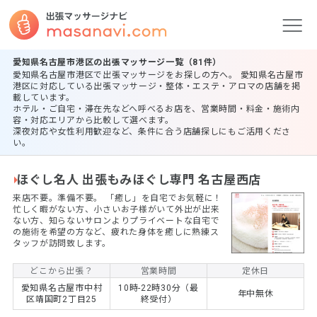
愛知県名古屋市港区の出張マッサージ一覧（81件）
愛知県名古屋市港区で出張マッサージをお探しの方へ。 愛知県名古屋市
港区に対応している出張マッサージ・整体・エステ・アロマの店舗を掲
載しています。
ホテル・ご自宅・滞在先などへ呼べるお店を、営業時間・料金・施術内
容・対応エリアから比較して選べます。
深夜対応や女性利用歓迎など、条件に合う店舗探しにもご活用くださ
い。
ほぐし名人 出張もみほぐし専門 名古屋西店
来店不要。準備不要。 ​「癒し」を自宅でお気軽に！
忙しく暇がない方、小さいお子様がいて外出が出来
ない方、知らないサロンよりプライベートな自宅で
の施術を希望の方など、疲れた身体を癒しに熟練ス
タッフが訪問致します。
どこから出張？
営業時間
定休日
愛知県名古屋市中村
10時-22時30分（最
年中無休
区靖国町2丁目25
終受付）