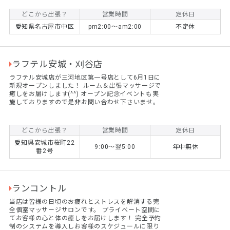
お客様に合わせた接客・施術をさせていただいてお
りますので、 そこから "心身への癒し" へつなが
どこから出張？
営業時間
定休日
り、最高のリラックスタイムをご提供できます。ぜ
愛知県名古屋市中区
pm2:00〜am2:00
不定休
ひ一度お試しくださいませ。
ラフテル安城・刈谷店
ラフテル安城店が三河地区第一号店として6月1日に
新規オープンしました！ ルーム＆出張マッサージで
癒しをお届けします(^^) オープン記念イベントも実
施しておりますので是非お問い合わせ下さいませ。
どこから出張？
営業時間
定休日
愛知県安城市桜町22
9:00〜翌5:00
年中無休
番2号
ランコントル
当店は皆様の日頃のお疲れとストレスを解消する完
全個室マッサージサロンです。 プライベート空間に
てお客様の心と体の癒しをお届けします！ 完全予約
制のシステムを導入しお客様のスケジュールに限り