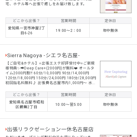
宅、ホテル等へ出張で癒しをお届け致します。
どこから出張？
営業時間
定休日
愛知県一宮市神屋2丁
19:00～2：00
年中無休
目6-26
Sierra Nagoya -シエラ名古屋-
【ご自宅&ホテル】⭐️出張エステ好評受付中⭐️ご新規
様特典✨➡︎Deep Care+(2000円)が無料❤️ オールタ
イム2000円割‼️ 60分/10,000円 90分/14,000円
120分/18,000円 150分/24,000円 180分/28,000円
初回指名料無料♪ 出張費名古屋市内1,000円〜 水溶
性オイル、衛生的な使い捨て防水シーツ使用。 名古
屋出張マッサージならSierra Nagoya❣️ ワクワクド
どこから出張？
営業時間
定休日
キドキ体験をお楽しみください✨ 日本人セラピスト
愛知県名古屋市昭和
のみ在籍。
10:00〜翌5:00
年中無休
区鶴舞2丁目
出張リラクゼーション一休名古屋店