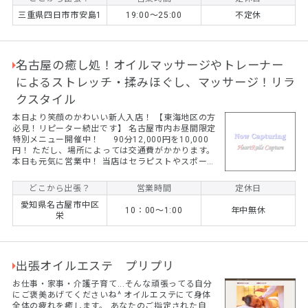
三重県四日市市安島1
19:00～25:00
不定休
名古屋の癒し処！オイルマッサージやトレーナー
によるストレッチ・揉みほぐし、マッサージ！リラ
クスタイル
本日より笑顔のかわいい新人入店！ 【東海地区の方
必見！リピーター続出です】 名古屋市内お昼間限定
特別メニュー開催中！ 90分12,000円を10,000
円！ ただし、場所によっては交通費がかかります。
本日も元気に営業中！ 当店はセラピストやスポーツ
トレーナーがストレッチを中心に揉みほぐし、オイ
ルマッサージをおこないます。 ☆コロナ禍でマッサ
どこから出張？
営業時間
定休日
ージ店に行くのは気になる、、、 ☆自宅やホテルな
愛知県名古屋市中区
どでゆっくりと癒されたい！ ☆子供が学校に行って
10：00～1:00
年中無休
栄
いる間にゆっくりしたい！ そんな方はぜひご依頼く
ださい！ 最近では女性のリピーター様が続出です！
...
出張オイルエステ プリプリ
お仕事・家事・介護子育て...そんな頑張ってる自分
にご褒美あげてくださいね^ オイルエステにて身体
全体の疲れを癒します。 あなたのご指定された自