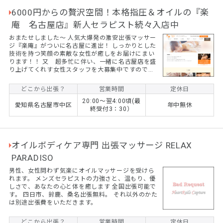
6000円からの贅沢空間！本格指圧＆オイルの『楽
庵 名古屋店』新人セラピスト続々入店中
おまたせしました～ 人気大爆発の激安出張マッサー
ジ『楽庵』がついに名古屋に進出！ しっかりとした
技術を持つ笑顔の素敵な女性が癒しをお届けにまい
ります！！ 又 超多忙に伴い、一緒に名古屋店を盛
り上げてくれす女性スタッフを大募集中ですので詳
しくは求人欄及びHP参照の上、ご応募お待ちしてお
ります！
どこから出張？
営業時間
定休日
20:00～翌4:00頃(最
愛知県名古屋市中区
年中無休
終受付3：30）
オイルボディケア専門 出張マッサージ RELAX
PARADISO
男性、女性問わず気楽にオイルマッサージを受けら
れます。 メンズセラピストの力強さと、温もり、優
しさで、あなたの心と体を癒します 全国出張可能で
す。 四日市、鈴鹿、桑名出張無料。 それ以外のかた
は別途出張費をいただきます。
どこから出張？
営業時間
定休日