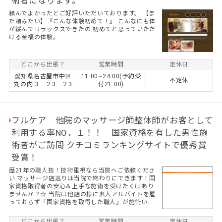
術者になります。
頼んでよかったとご好評いただいております。 【ま
た頼みたい】『こんな体験初めて！』 こんなにも体
が緩んでリラックスできたの 初めてと思っていただ
ける至福の体験。
どこから出張？
営業時間
定休日
愛知県名古屋市中区
11:00~24:00(予約受
不定休
丸の内３－２3－２3
付21:00)
フルケア 他院のマッサージ師整体師がお客として
利用する率NO．１！！ 国家資格を有した男性施
術者がご訪問 クチコミランキングサイトで優秀賞
受賞！
歴21年の職人技！技術重視なら当院へご依頼くださ
い マッサージ店巡りは当院で終わりにできます！国
家資格取得者の安心＆上手な施術を受けたくはあり
ませんか？☆ 当院は他店の様に素人アルバイトを雇
っておらず『国家資格を取得した職人』が施術いた
します 本気でお体を改善してみませんか？上手い一
流の技術を体験したいのなら当院へ。当院はご自
どこから出張？
営業時間
定休日