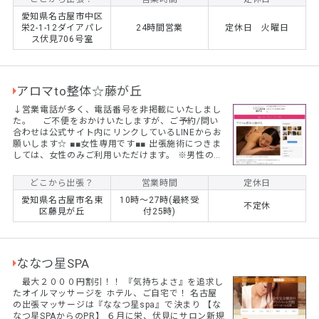
宅、ホテル、オフィスへの出張治療院です、指の圧
愛知県名古屋市中区
力を駆使した柔理学式マッサージ技術で体の固さを
栄2-1-12ダイアパレ
24時間営業
定休日 火曜日
とりのぞきます。 肩こり、腰痛、慢性的な疲れ、頭
ス伏見706号室
痛、手足のシビレ、不眠症に悩まされていません
か？そんなときはぜひ当院へご依頼ください。 24時
間...
アロマto整体☆藤が丘
↓営業電話が多く、電話番号を非掲載にいたしまし
た。 ご不便をおかけいたしますが、ご予約/問い
合わせは公式サイト内にリンクしているLINEからお
願いします☆ ■■女性専用です■■ 出張施術につきま
しては、女性のみご利用いただけます。 ※男性のお
客様におかれましては、他店様をご紹介させていた
だきます。 (初回)至福の120分☆アロマリンパマッ
どこから出張？
営業時間
定休日
サージ 通常価格￥12,300 ⇒ ¥9,800+交通費
愛知県名古屋市名東
10時～27時(最終受
(初回)たっぷり150分☆アロマリンパマッサージ
不定休
区藤見が丘
付25時)
通常価格￥15,300 ⇒ ¥12,800円+交通費 ※もみ
ほぐし・整体も同価格でご...
ななつ星SPA
最大２０００円割引！！ 『気持ちよさ』を追求し
たオイルマッサージを ホテル、ご自宅で！ 名古屋
の出張マッサージは『ななつ星spa』で決まり 【な
なつ星SPAからのPR】 ６月に栄、伏見にサロン新規