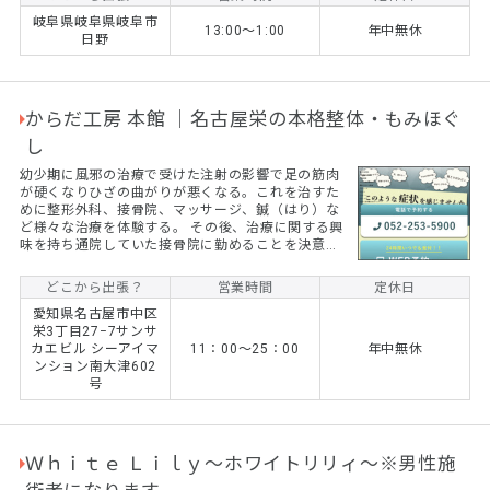
岐阜県岐阜県岐阜市
13:00～1:00
年中無休
日野
からだ工房 本館 ｜名古屋栄の本格整体・もみほぐ
し
幼少期に風邪の治療で受けた注射の影響で足の筋肉
が硬くなりひざの曲がりが悪くなる。これを治すた
めに整形外科、接骨院、マッサージ、鍼（はり）な
ど様々な治療を体験する。 その後、治療に関する興
味を持ち通院していた接骨院に勤めることを決意。
これが整体士になるキッカケになる。
どこから出張？
営業時間
定休日
愛知県名古屋市中区
栄3丁目27−7サンサ
カエビル シーアイマ
11：00〜25：00
年中無休
ンション南大津602
号
Ｗｈｉｔｅ Ｌｉｌｙ～ホワイトリリィ～※男性施