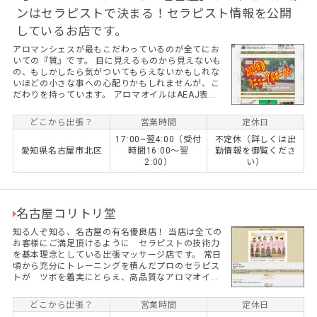
ンはセラピストで決まる！セラピスト情報を公開
しているお店です。
アロマンシェスが最もこだわっているのが全てにお
いての『質』です。 目に見えるものから見えないも
の、もしかしたら気がついてもらえないかもしれな
いほどの小さな事への心配りかもしれませんが、こ
だわりを持っています。 アロマオイルはAEAJ表示
基準適合認定ブランドである『生活の木』を採用。
また、セラピスト情報の公開もできるだけ行なうよ
どこから出張？
営業時間
定休日
うにし、初めてのお客様でも安心してお問い合わせ
17:00~翌4:00（受付
不定休（詳しくは出
いただけるようにしています。 お客様やセラピスト
愛知県名古屋市北区
時間16:00～翌
勤情報を御覧くださ
との信用、信頼を第一に考えているお店です。 最高
2:00）
い）
の質だけを取り扱う事で得られる贅沢三昧はアロマ
ンシェスにお任せください。
名古屋コリトリ堂
知る人ぞ知る、名古屋の有名優良店！ 当店は全ての
お客様にご満足頂けるように セラピストの技術力
を基本理念としている出張マッサージ店です。 常日
頃から充分にトレーニングを積んだプロのセラピス
トが ツボを着実にとらえ、高品質なアロマオイル
をリンパに浸透させていきます。 リピート率、８
０％以上の技をご堪能下さいませ。 今なら、 ☆ご
どこから出張？
営業時間
定休日
新規のお客様割引きキャンペーン中☆ 90分以上のコ