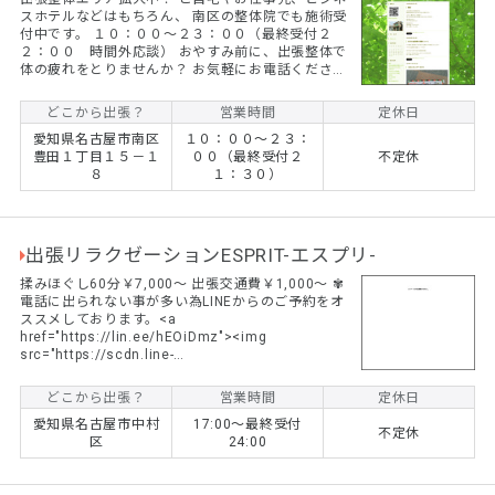
スホテルなどはもちろん、 南区の整体院でも施術受
付中です。 １０：００～２３：００（最終受付２
２：００ 時間外応談） おやすみ前に、出張整体で
体の疲れをとりませんか？ お気軽にお電話ください
６０分￥４８００にて！ ４０分￥４０００にて！
繰体バランス療法、骨盤調整など バキバキしないソ
どこから出張？
営業時間
定休日
フトな整体を ぜひおためしください！
愛知県名古屋市南区
１０：００～２３：
豊田１丁目１５－１
００（最終受付２
不定休
８
１：３０）
出張リラクゼーションESPRIT-エスプリ-
揉みほぐし60分￥7,000～ 出張交通費￥1,000～ ✾
電話に出られない事が多い為LINEからのご予約をオ
ススメしております。<a
href="https://lin.ee/hEOiDmz"><img
src="https://scdn.line-
apps.com/n/line_add_friends/btn/ja.png" alt="友
だち追加" height="36" border="0"></a>
どこから出張？
営業時間
定休日
愛知県名古屋市中村
17:00～最終受付
不定休
区
24:00