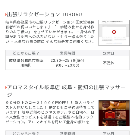
出張リラクゼーション TUBORU
岐阜県各務原市の出張リラクゼーション 国家資格保
有者がお伺いいたします♪ 「一歩踏み出せる身体作
りのお手伝い」 をさせていただきます。 ・身体の不
調があり明日への活力がない ・もう一踏ん張りした
い ・大事な行事の前に そんな時是非ご連絡くださ
い。 60分ー11,000円 90分ー14,000円 120分ー
17,000円 指圧やオイルマッサージ（女性専用）す
どこから出張？
営業時間
定休日
べて同料金です。 ※各務原市外の方は1,000円頂戴
岐阜県各務原市鵜沼
22:30〜25:30(受付
しております 遠方の方は別途出張費を請求させてい
不定休
川崎町
9:00〜23:00)
ただく事もございます。 ご予約はLINEやショートメ
ッセージにてお願いいたします。
アロマスタイル岐阜店 岐阜・愛知の出張マッサー
ジ
９０分以上のコース１０００円OFF！！ 新人セラピ
スト入店いたしました！ 是非ともご予約お待ちして
います！ 岐阜近郊のビジネスホテルやご自宅へ、日
本人女性セラピストを派遣する出張型本格的リラク
ゼーション。アロマオイルを用いて全身の疲れを癒
します。男性可のアロマ出張マッサージです。 セラ
ピスト大募集中です！未経験者でも大丈夫です！
どこから出張？
営業時間
定休日