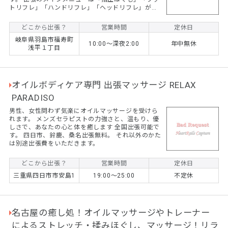
トリフレ」「ハンドリフレ」「ヘッドリフレ」があ
ります。 全メニュー男性女性ともにお受けになれま
すし、カップルやご夫婦などペアでのご依頼も大歓
どこから出張？
営業時間
定休日
迎です。
岐阜県羽島市福寿町
10:00～深夜2:00
年中無休
浅平１丁目
オイルボディケア専門 出張マッサージ RELAX
PARADISO
男性、女性問わず気楽にオイルマッサージを受けら
れます。 メンズセラピストの力強さと、温もり、優
しさで、あなたの心と体を癒します 全国出張可能で
す。 四日市、鈴鹿、桑名出張無料。 それ以外のかた
は別途出張費をいただきます。
どこから出張？
営業時間
定休日
三重県四日市市安島1
19:00～25:00
不定休
名古屋の癒し処！オイルマッサージやトレーナー
によるストレッチ・揉みほぐし、マッサージ！リラ