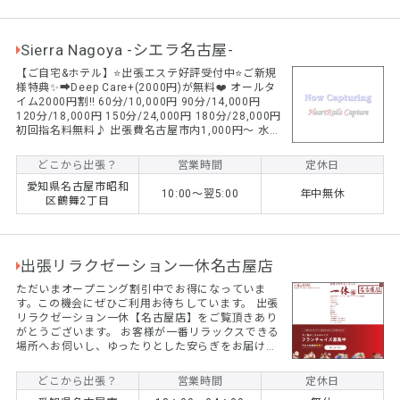
Sierra Nagoya -シエラ名古屋-
【ご自宅&ホテル】⭐️出張エステ好評受付中⭐️ご新規
様特典✨➡︎Deep Care+(2000円)が無料❤️ オールタ
イム2000円割‼️ 60分/10,000円 90分/14,000円
120分/18,000円 150分/24,000円 180分/28,000円
初回指名料無料♪ 出張費名古屋市内1,000円〜 水溶
性オイル、衛生的な使い捨て防水シーツ使用。 名古
屋出張マッサージならSierra Nagoya❣️ ワクワクド
どこから出張？
営業時間
定休日
キドキ体験をお楽しみください✨ 日本人セラピスト
愛知県名古屋市昭和
のみ在籍。
10:00〜翌5:00
年中無休
区鶴舞2丁目
出張リラクゼーション一休名古屋店
ただいまオープニング割引中でお得になっていま
す。この機会にぜひご利用お待ちしています。 出張
リラクゼーション一休【名古屋店】をご覧頂きあり
がとうございます。 お客様が一番リラックスできる
場所へお伺いし、ゆったりとした安らぎをお届け致
します。 老若男女問わず、幅広い世代・ご職業・症
状のお客様からご愛好賜っております。 一休では、
どこから出張？
営業時間
定休日
お客様お一人お一人に寄り添って、環境や状況やメ