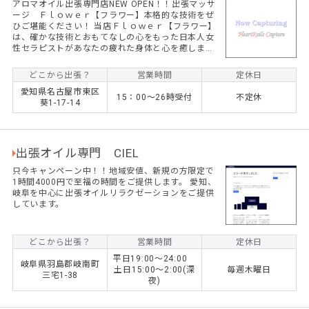
アロマオイル出張専門店NEW OPEN！！出張マッサ
ージ Ｆｌｏｗｅｒ【フラワー】本格的な技術をぜ
ひご堪能ください！ 当店Ｆｌｏｗｅｒ【フラワー】
は、確かな技術とおもてなしの心をもった日本人女
性セラピストがあなたの疲れた身体と心を癒しま
す。 男性の方も女性の方も安心してご利用くださ
い。
どこから出張？
営業時間
定休日
愛知県名古屋市東区
15：00～26時受付
不定休
葵1-17-14
出張オイル専門 CIEL
只今キャンペーン中！！地域安値、新規の方限定で
1時間4000円で至福の時間をご提供します。 愛知、
岐阜を中心に出張オイルリラクゼーションをご提供
しています。
どこから出張？
営業時間
定休日
平日19:00〜24:00
岐阜県羽島郡岐南町
土日15:00〜2:00(深
毎週木曜日
三宅1-38
夜)