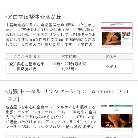
間...
アロマto整体☆藤が丘
↓営業電話が多く、電話番号を非掲載にいたしまし
た。 ご不便をおかけいたしますが、ご予約/問い
合わせは公式サイト内にリンクしているLINEからお
願いします☆ ■■女性専用です■■ 出張施術につきま
しては、女性のみご利用いただけます。 ※男性のお
客様におかれましては、他店様をご紹介させていた
だきます。 (初回)至福の120分☆アロマリンパマッ
どこから出張？
営業時間
定休日
サージ 通常価格￥12,300 ⇒ ¥9,800+交通費
愛知県名古屋市名東
10時～27時(最終受
(初回)たっぷり150分☆アロマリンパマッサージ
不定休
区藤見が丘
付25時)
通常価格￥15,300 ⇒ ¥12,800円+交通費 ※もみ
ほぐし・整体も同価格でご...
出張 トータル リラクゼーション Aromano [アロ
マノ]
名古屋市を中心に全身のトータルケアをお届けする
出張リラクゼーションサロンです。 ご自宅やご宿泊
先でボディケア(もみほぐし)やバリニーズアロマを
ご堪能いただけます。 アロマノのリラクゼーション
マッサージは、リフレクソロジー(足つぼ)やボディ
ケアによる直接的なアプローチに加え、アロマオイ
ルを使用したリンパドレナージュと、バリニーズマ