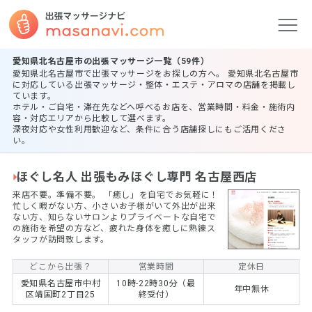
愛知県北名古屋市の出張マッサージ一覧（59件）
愛知県北名古屋市で出張マッサージをお探しの方へ。 愛知県北名古屋市
に対応している出張マッサージ・整体・エステ・アロマの店舗を掲載し
ています。
ホテル・ご自宅・滞在先などへ呼べるお店を、営業時間・料金・施術内
容・対応エリアから比較して選べます。
深夜対応や女性利用歓迎など、条件に合う店舗探しにもご活用くださ
い。
ほぐし名人 出張もみほぐし専門 名古屋西店
来店不要。準備不要。 ​「癒し」を自宅でお気軽に！
忙しく暇がない方、小さいお子様がいて外出が出来
ない方、知らないサロンよりプライベートな自宅で
の施術を希望の方など、疲れた身体を癒しに熟練ス
タッフが訪問致します。
どこから出張？
営業時間
定休日
愛知県名古屋市中村
10時-22時30分（最
年中無休
区靖国町2丁目25
終受付）