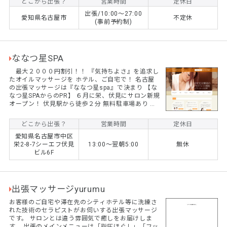
どこから出張？
営業時間
定休日
ッサージを融合させた独自のトリートメント技術で
出張/10:00～27:00
す。 足つぼ、ボディ、アロマ、フェイシャル、ドラ
愛知県名古屋市
不定休
(事前予約制)
イヘッドスパ、全身トータルにホリスティックケア
がご堪能いただけるのは、名古屋で当店が初。 15年
以上の実績、個人店だからこその心配りと低価格を
実現...
ななつ星SPA
最大２０００円割引！！ 『気持ちよさ』を追求し
たオイルマッサージを ホテル、ご自宅で！ 名古屋
の出張マッサージは『ななつ星spa』で決まり 【な
なつ星SPAからのPR】 ６月に栄、伏見にサロン新規
オープン！ 伏見駅から徒歩２分 無料駐車場あり 完
全個室シャワー付き 技術、容姿共にレベルの高い女
性セラピストをそろえました。 【オープンイベント
どこから出張？
営業時間
定休日
開催中！】 ２０００割引！ 最大割り ※予約受付
愛知県名古屋市中区
で必ず『出張マッサージナビクーポン利用』とお伝
栄2-8-7シーエフ伏見
13:00〜翌朝5:00
無休
えください。 ※スタンダード１００、１２０でご利
ビル6F
用になれます。 ※２０時～は１０００円割引となり
ます。
出張マッサージyurumu
お客様のご自宅や滞在先のシティホテル等に洗練さ
れた技術のセラピストがお伺いする出張マッサージ
です。 サロンとは違う雰囲気で癒しをお届けしま
す。 出張のメインメニューは「指圧ほぐし」「フッ