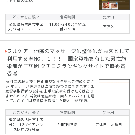
ける至福の体験。
どこから出張？
営業時間
定休日
愛知県名古屋市中区
11:00~24:00(予約受
不定休
丸の内３－２3－２3
付21:00)
フルケア 他院のマッサージ師整体師がお客として
利用する率NO．１！！ 国家資格を有した男性施
術者がご訪問 クチコミランキングサイトで優秀賞
受賞！
歴21年の職人技！技術重視なら当院へご依頼くださ
い マッサージ店巡りは当院で終わりにできます！国
家資格取得者の安心＆上手な施術を受けたくはあり
ませんか？☆ 当院は他店の様に素人アルバイトを雇
っておらず『国家資格を取得した職人』が施術いた
します 本気でお体を改善してみませんか？上手い一
流の技術を体験したいのなら当院へ。当院はご自
どこから出張？
営業時間
定休日
宅、ホテル、オフィスへの出張治療院です、指の圧
愛知県名古屋市中区
力を駆使した柔理学式マッサージ技術で体の固さを
栄2-1-12ダイアパレ
24時間営業
定休日 火曜日
とりのぞきます。 肩こり、腰痛、慢性的な疲れ、頭
ス伏見706号室
痛、手足のシビレ、不眠症に悩まされていません
か？そんなときはぜひ当院へご依頼ください。 24時