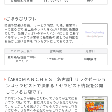
愛知県名古屋市
18：00～04：00
無休
ンタルに合わせて施術をご提供させて頂く事をモッ
トーにしております。 勿論、カップルやご夫婦、お
友達同士での施術も承っておりますので、敬老の日
や誕生日等の『記念日のプレゼント』としても喜ん
で頂いております...
ごほうびリフレ
技術や容姿は勿論、 サービス内容、礼儀、接客マナ
ーに至るまで 最上級のレベルを心がけ笑顔と距離感
そして、 愛情いっぱいのオールハンドによる 全身オ
イルマッサージでお客様に最高級の 癒しのお時間を
お過ごし頂ける事を コンセプトにしております。
どこから出張？
営業時間
定休日
愛知県名古屋市中区
12:00~2:00
年中無休
栄エリア
【ARROＭＡＮＣＨＥＳ 名古屋】リラクゼーショ
ンはセラピストで決まる！セラピスト情報を公開
しているお店です。
アロマンシェスが最もこだわっているのが全てにお
いての『質』です。 目に見えるものから見えないも
の、もしかしたら気がついてもらえないかもしれな
いほどの小さな事への心配りかもしれませんが、こ