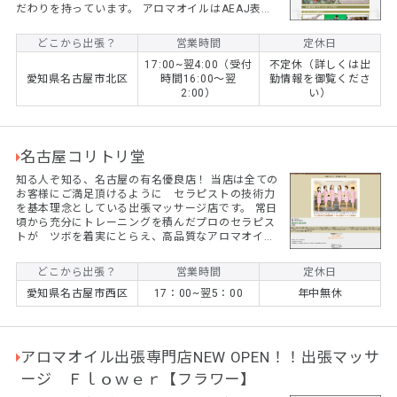
だわりを持っています。 アロマオイルはAEAJ表示
基準適合認定ブランドである『生活の木』を採用。
また、セラピスト情報の公開もできるだけ行なうよ
どこから出張？
営業時間
定休日
うにし、初めてのお客様でも安心してお問い合わせ
17:00~翌4:00（受付
不定休（詳しくは出
いただけるようにしています。 お客様やセラピスト
愛知県名古屋市北区
時間16:00～翌
勤情報を御覧くださ
との信用、信頼を第一に考えているお店です。 最高
2:00）
い）
の質だけを取り扱う事で得られる贅沢三昧はアロマ
ンシェスにお任せください。
名古屋コリトリ堂
知る人ぞ知る、名古屋の有名優良店！ 当店は全ての
お客様にご満足頂けるように セラピストの技術力
を基本理念としている出張マッサージ店です。 常日
頃から充分にトレーニングを積んだプロのセラピス
トが ツボを着実にとらえ、高品質なアロマオイル
をリンパに浸透させていきます。 リピート率、８
０％以上の技をご堪能下さいませ。 今なら、 ☆ご
どこから出張？
営業時間
定休日
新規のお客様割引きキャンペーン中☆ 90分以上のコ
愛知県名古屋市西区
17：00~翌5：00
年中無休
ース 終日2000円OFF ※他の割引と併用できませ
ん ★365日割引キャンペーン★ ★最大6000円割引
イベント実施中★ ★多彩な10種類の特典もりだくさ
ん★ お...
アロマオイル出張専門店NEW OPEN！！出張マッサ
ージ Ｆｌｏｗｅｒ【フラワー】