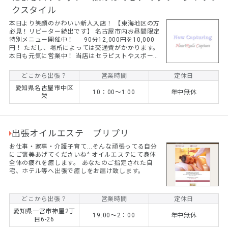
クスタイル
本日より笑顔のかわいい新人入店！ 【東海地区の方
必見！リピーター続出です】 名古屋市内お昼間限定
特別メニュー開催中！ 90分12,000円を10,000
円！ ただし、場所によっては交通費がかかります。
本日も元気に営業中！ 当店はセラピストやスポーツ
トレーナーがストレッチを中心に揉みほぐし、オイ
ルマッサージをおこないます。 ☆コロナ禍でマッサ
どこから出張？
営業時間
定休日
ージ店に行くのは気になる、、、 ☆自宅やホテルな
愛知県名古屋市中区
どでゆっくりと癒されたい！ ☆子供が学校に行って
10：00～1:00
年中無休
栄
いる間にゆっくりしたい！ そんな方はぜひご依頼く
ださい！ 最近では女性のリピーター様が続出です！
...
出張オイルエステ プリプリ
お仕事・家事・介護子育て...そんな頑張ってる自分
にご褒美あげてくださいね^ オイルエステにて身体
全体の疲れを癒します。 あなたのご指定された自
宅、ホテル等へ出張で癒しをお届け致します。
どこから出張？
営業時間
定休日
愛知県一宮市神屋2丁
19:00～2：00
年中無休
目6-26