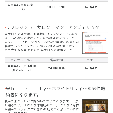
岐阜県岐阜県岐阜市
13:00～1:00
年中無休
日野
リフレッシュ サロン マン アンジェリック
当サロンの施術は、お客様にリラックスしていただ
き、心と身体の疲れをとるための施術を行っており
ます。 リラクゼーションに必要な要素は、施術の内
容はもちろんですが、五感を心地よい刺激で癒すこ
とも大切な要素であると 当サロンでは考えておりま
す。経験を積んだベテラン、メンズセラピストが心
を込めて施術させていただきます。
どこから出張？
営業時間
定休日
愛知県名古屋市中区
24時間営業
年中無休
丸の内2-6-20
Ｗｈｉｔｅ Ｌｉｌｙ～ホワイトリリィ～※男性施
術者になります。
頼んでよかったとご好評いただいております。 【ま
た頼みたい】『こんな体験初めて！』 こんなにも体
が緩んでリラックスできたの 初めてと思っていただ