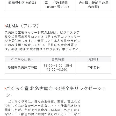
愛知県中区上前津1
迄 （受付時間
合火曜、祝前日の場
こもった施術を行います。 60分 9,000円～
18:30～翌2:00）
合水曜)
ALMA（アルマ）
名古屋の出張マッサージ店ALMAは、ビジネスホテ
ルやご自宅までサロンクオリティのアロママッサー
ジを提供致します。礼儀正しい日本人女性セラピス
トのみ採用・教育しており、男性にも大変好評で
す。深夜3時まで受け付けております。ボディケアと
リフレクソロジーも対応可です。
どこから出張？
営業時間
定休日
18:00〜3:00（受付
愛知県名古屋市中区
年中無休
16:00〜3:00）
ごくらく堂 北名古屋店 -出張全身リラクゼーショ
ン-
ごくらく堂では、日々のお仕事、家事、育児など
で忙しくなかなか外出出来ない・・・仕事が終わり
帰宅したが、ただでさえ疲れているのに外出したく
ない・・・都合の良い時間が限られてる・・・など