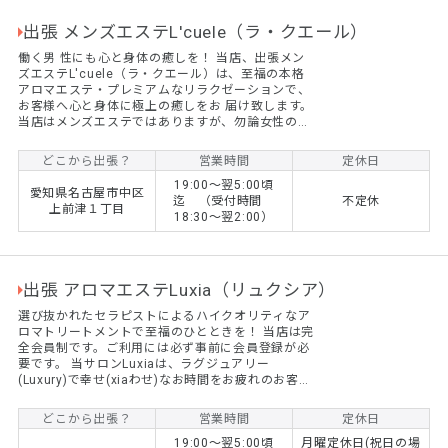
出張 メンズエステL'cuele（ラ・クエール）
働く男 性にも心と身体の癒しを！ 当店、出張メン
ズエステL'cuele（ラ・クエール）は、至福の本格
アロマエステ・プレミアムなリラクゼーションで、
お客様へ心と身体に極上の癒しをお 届け致します。
当店はメンズエステではありますが、勿論女性のお
客様、カップルでのご利用も大歓迎です！ 90 分
15,000円～
どこから出張？
営業時間
定休日
19:00～翌5:00頃
愛知県名古屋市中区
迄 （受付時間
不定休
上前津１丁目
18:30～翌2:00）
出張 アロマエステLuxia（リュクシア）
選び抜かれたセラピストによるハイクオリティなア
ロマトリートメントで至福のひとときを！ 当店は完
全会員制です。ご利用には必ず事前に会員登録が必
要です。 当サロンLuxiaは、ラグジュアリー
(Luxury)で幸せ(xiaわせ)なお時間をお疲れのお客様
へ。をコンセプトにしたハイクオリティなアロマオ
イルマッサージです。 Luxiaの出張アロマオイルマ
どこから出張？
営業時間
定休日
ッサージはセラピストひとりひとりの熱い想いで、
19:00～翌5:00頃
月曜定休日(祝日の場
お客様の日頃たまった心身のお疲れを癒し、愛情の