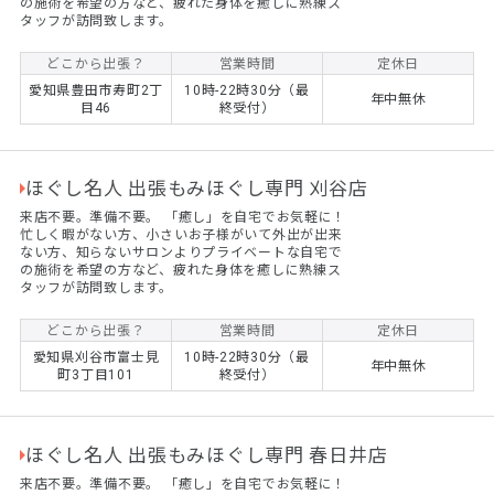
の施術を希望の方など、疲れた身体を癒しに熟練ス
タッフが訪問致します。
どこから出張？
営業時間
定休日
愛知県豊田市寿町2丁
10時-22時30分（最
年中無休
目46
終受付）
ほぐし名人 出張もみほぐし専門 刈谷店
来店不要。準備不要。 ​「癒し」を自宅でお気軽に！
忙しく暇がない方、小さいお子様がいて外出が出来
ない方、知らないサロンよりプライベートな自宅で
の施術を希望の方など、疲れた身体を癒しに熟練ス
タッフが訪問致します。
どこから出張？
営業時間
定休日
愛知県刈谷市富士見
10時-22時30分（最
年中無休
町3丁目101
終受付）
ほぐし名人 出張もみほぐし専門 春日井店
来店不要。準備不要。 ​「癒し」を自宅でお気軽に！