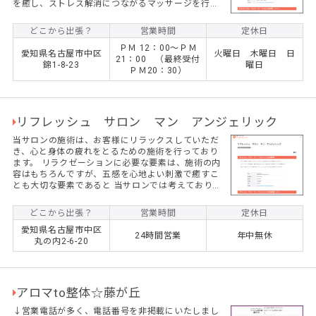
を癒し、ストレス解消につながるマッサージを行っ
ております。特に身体のここが悪いとはっきりわか
らないけどなんとなくつらい、しんどいといった方
どこから出張？
営業時間
定休日
には、当店で癒しの時間を過ごされてみることをお
ＰＭ 12：00～ＰＭ
勧め致します。
愛知県名古屋市中区
火曜日 木曜日 日
21：00 （最終受付
錦1-8-23
曜日
ＰＭ20：30）
リフレッシュ サロン マン アンジェリック
当サロンの施術は、お客様にリラックスしていただ
き、心と身体の疲れをとるための施術を行っており
ます。 リラクゼーションに必要な要素は、施術の内
容はもちろんですが、五感を心地よい刺激で癒すこ
とも大切な要素であると 当サロンでは考えておりま
す。経験を積んだベテラン、メンズセラピストが心
を込めて施術させていただきます。
どこから出張？
営業時間
定休日
愛知県名古屋市中区
24時間営業
年中無休
丸の内2-6-20
アロマto整体☆藤が丘
↓営業電話が多く、電話番号を非掲載にいたしまし