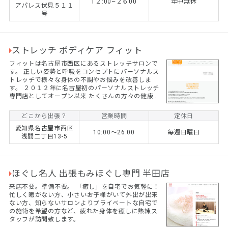
1２:00~２６00
年中無休
アパレス伏見５１１
号
ストレッチ ボディケア フィット
フィットは名古屋市西区にあるストレッチサロンで
す。 正しい姿勢と呼吸をコンセプトにパーソナルス
トレッチで様々な身体の不調やお悩みを改善しま
す。 ２０１２年に名古屋初のパーソナルストレッチ
専門店としてオープン以来 たくさんの方々の健康と
笑顔ある生活をサポートさせていただき、１４周年
を迎えることができました。 オープンから延１万
どこから出張？
営業時間
定休日
9000人以上の身体をストレッチしてきたメンテナン
愛知県名古屋市西区
スのプロだからこそ出来るこだわりの技術で あなた
10:00〜26:00
毎週日曜日
浅間二丁目13-5
の大切なお身体の不安に真摯に向き合い、元気で楽
しく前向きな生活をしていただく為の身体作りを実
現します！
ほぐし名人 出張もみほぐし専門 半田店
来店不要。準備不要。 ​「癒し」を自宅でお気軽に！
忙しく暇がない方、小さいお子様がいて外出が出来
ない方、知らないサロンよりプライベートな自宅で
の施術を希望の方など、疲れた身体を癒しに熟練ス
タッフが訪問致します。