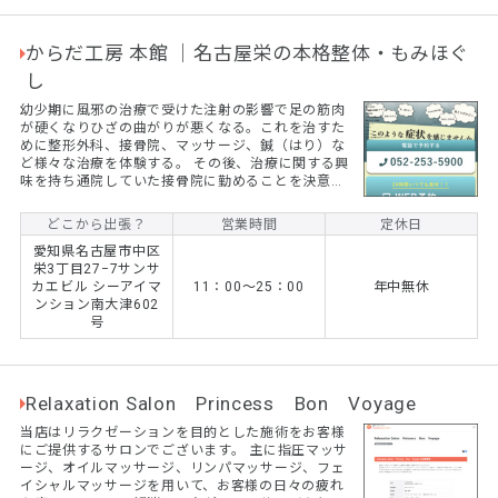
からだ工房 本館 ｜名古屋栄の本格整体・もみほぐ
し
幼少期に風邪の治療で受けた注射の影響で足の筋肉
が硬くなりひざの曲がりが悪くなる。これを治すた
めに整形外科、接骨院、マッサージ、鍼（はり）な
ど様々な治療を体験する。 その後、治療に関する興
味を持ち通院していた接骨院に勤めることを決意。
これが整体士になるキッカケになる。
どこから出張？
営業時間
定休日
愛知県名古屋市中区
栄3丁目27−7サンサ
カエビル シーアイマ
11：00〜25：00
年中無休
ンション南大津602
号
Relaxation Salon Princess Bon Voyage
当店はリラクゼーションを目的とした施術をお客様
にご提供するサロンでございます。 主に指圧マッサ
ージ、オイルマッサージ、リンパマッサージ、フェ
イシャルマッサージを用いて、お客様の日々の疲れ