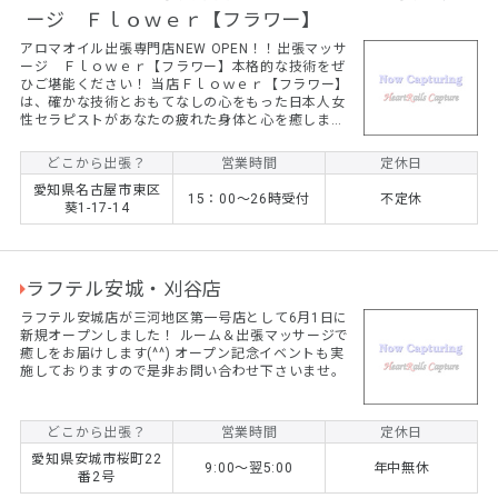
ージ Ｆｌｏｗｅｒ【フラワー】
アロマオイル出張専門店NEW OPEN！！出張マッサ
ージ Ｆｌｏｗｅｒ【フラワー】本格的な技術をぜ
ひご堪能ください！ 当店Ｆｌｏｗｅｒ【フラワー】
は、確かな技術とおもてなしの心をもった日本人女
性セラピストがあなたの疲れた身体と心を癒しま
す。 男性の方も女性の方も安心してご利用くださ
い。
どこから出張？
営業時間
定休日
愛知県名古屋市東区
15：00～26時受付
不定休
葵1-17-14
ラフテル安城・刈谷店
ラフテル安城店が三河地区第一号店として6月1日に
新規オープンしました！ ルーム＆出張マッサージで
癒しをお届けします(^^) オープン記念イベントも実
施しておりますので是非お問い合わせ下さいませ。
どこから出張？
営業時間
定休日
愛知県安城市桜町22
9:00〜翌5:00
年中無休
番2号