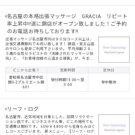
名古屋の本格出張マッサージ GRACIA リピート
率上昇中‼遂に錦店がオープン致しました！ご予約
のお電話お待ちしております‼
出張マッサージ名古屋市内は９０分コース以上は、
出張交通費無料でお伺い致します！ 錦店・覚王山店
のサロンも是非ご利用下さいませ。 平均年齢２８．
５歳の女性セラピストの『洗練されたマッサージ技
術』と、『お客様目線の心温まる接客』が、今まで
お客様から御支持を頂いてきました。ワンランク上
の技術と笑顔のサービスをお試しください。 名古屋
どこから出張？
営業時間
定休日
市内を中心に愛知県全域への『出張マッサージ』の
愛知県名古屋市中区
サービスを提供しています。セラピストは全員女性
受付時間15:00～翌
錦3-2プルミエール錦
年中無休
なので女性のお客様も安心です。男性のお客様も歓
３:00
601
迎しておりますので、是非、この機会に『ＧＲＡＣ
ＩＡ』のリラクゼーションマッサージ・エイジング
ケアをご利用下さい...
リーフ・ログ
名古屋市、近郊地域を対象とした、訪問リラクゼー
ション店です。ビジネスホテル等、どこの場所でも
交通費は無料です。 60分￥4,800-から全身もみほぐ
しコースございます。 新メニュー、【リーフ・ログ