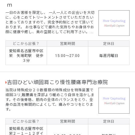
ｍ
一日のお客様を限定し、 一人一人との出会いを大切
に、心をこめてトリートメントさせていただきたい
と思っておりますので、完全予約制とさせて頂いて
おります。 お仕事などで疲れた気持ちやお身体やお
顔に健康や癒し、美の空間としてご利用下さい。 な
お、施術は経験豊富な日本人女性施術者が訪問させ
ていただきます。
どこから出張？
営業時間
定休日
愛知県名古屋市中区
栄 矢場町駅 徒歩
15:00〜27:00
毎週月曜日
３分
吉田ひどい頑固肩こり慢性腰痛専門治療院
当院は特殊成分２０数種類の特殊成分を特殊装置で
頑固コリ,難腰痛を深部より暖めこり自体を溶かしま
す。その後骨格、筋肉の全体のバランスをとり、全
身の血流を瞬間的によくして、痛みやコリをとりま
す。
どこから出張？
営業時間
定休日
愛知県名古屋市中区
栄２－１－１２ダイ