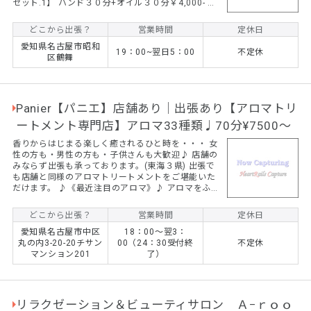
セット.1】 ハンド３０分+オイル３０分￥4,000- お
仕事でお疲れの皆様！ ハンドテラピーで一日の疲れ
をほぐしに参ります！
どこから出張？
営業時間
定休日
愛知県名古屋市昭和
19：00~翌日5：00
不定休
区鶴舞
Panier【パニエ】店舗あり｜出張あり【アロマトリ
ートメント専門店】アロマ33種類♩70分¥7500〜
香りからはじまる楽しく癒されるひと時を・・・ 女
性の方も・男性の方も・子供さんも大歓迎♪ 店舗の
みならず出張も承っております。(東海３県) 出張で
も店舗と同様のアロマトリートメントをご堪能いた
だけます。 ♪《最近注目のアロマ》♪ アロマをふん
だんに使用しその種類のご説明も致しますので、ア
ロマ初心者の方でも安心してご利用いただけます。
どこから出張？
営業時間
定休日
《アロマ精油33種類！》お客様の体調・気分に合わ
愛知県名古屋市中区
18：00～翌3：
せてアロマ精油33種類の中から、その日に合うアロ
丸の内3-20-20チサン
00（24：30受付終
不定休
マをご提案し調合いたします♪ 本能が導き出す癒し
マンション201
了）
のひと時をご堪能下さいませ。
リラクゼーション＆ビューティサロン Ａ−ｒｏｏ