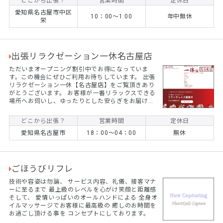
どこから出張？
営業時間
定休日
ージ店に行くのは気になる、、、 ☆自宅やホテルな
愛知県名古屋市中区
どでゆっくりと癒されたい！ ☆子供が学校に行って
10：00～1:00
年中無休
栄
いる間にゆっくりしたい！ そんな方はぜひご依頼く
ださい！ 最近では女性のリピーター様が続出です！
...
出張リラクゼーション一休名古屋店
ただいまオープニング割引中でお得になっていま
す。この機会にぜひご利用お待ちしています。 出張
リラクゼーション一休【名古屋店】をご覧頂きあり
がとうございます。 お客様が一番リラックスできる
場所へお伺いし、ゆったりとした安らぎをお届け致
します。 老若男女問わず、幅広い世代・ご職業・症
状のお客様からご愛好賜っております。 一休では、
どこから出張？
営業時間
定休日
お客様お一人お一人に寄り添って、環境や状況やメ
愛知県名古屋市
18：00～04：00
無休
ンタルに合わせて施術をご提供させて頂く事をモッ
トーにしております。 勿論、カップルやご夫婦、お
友達同士での施術も承っておりますので、敬老の日
や誕生日等の『記念日のプレゼント』としても喜ん
で頂いております...
ごほうびリフレ
技術や容姿は勿論、 サービス内容、礼儀、接客マナ
ーに至るまで 最上級のレベルを心がけ笑顔と距離感
そして、 愛情いっぱいのオールハンドによる 全身オ
イルマッサージでお客様に最高級の 癒しのお時間を
お過ごし頂ける事を コンセプトにしております。