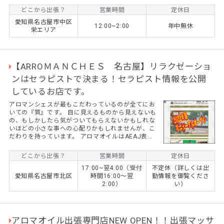
どこから出張？
営業時間
定休日
愛知県名古屋市中区
12:00~2:00
年中無休
栄エリア
【ARROＭＡＮＣＨＥＳ 名古屋】リラクゼーショ
ンはセラピストで決まる！セラピスト情報を公開
しているお店です。
アロマンシェスが最もこだわっているのが全てにお
いての『質』です。 目に見えるものから見えないも
の、もしかしたら気がついてもらえないかもしれな
いほどの小さな事への心配りかもしれませんが、こ
だわりを持っています。 アロマオイルはAEAJ表示
基準適合認定ブランドである『生活の木』を採用。
また、セラピスト情報の公開もできるだけ行なうよ
どこから出張？
営業時間
定休日
うにし、初めてのお客様でも安心してお問い合わせ
17:00~翌4:00（受付
不定休（詳しくは出
いただけるようにしています。 お客様やセラピスト
愛知県名古屋市北区
時間16:00～翌
勤情報を御覧くださ
との信用、信頼を第一に考えているお店です。 最高
2:00）
い）
の質だけを取り扱う事で得られる贅沢三昧はアロマ
ンシェスにお任せください。
アロマオイル出張専門店NEW OPEN！！出張マッサ