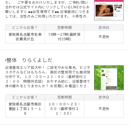
た。 ご不便をおかけいたしますが、ご予約/問い
合わせは公式サイト内にリンクしているLINEからお
願いします☆ ■■女性専用です■■ 出張施術につきま
しては、女性のみご利用いただけます。 ※男性のお
客様におかれましては、他店様をご紹介させていた
だきます。 (初回)至福の120分☆アロマリンパマッ
どこから出張？
営業時間
定休日
サージ 通常価格￥12,300 ⇒ ¥9,800+交通費
愛知県名古屋市名東
10時～27時(最終受
(初回)たっぷり150分☆アロマリンパマッサージ
不定休
区藤見が丘
付25時)
通常価格￥15,300 ⇒ ¥12,800円+交通費 ※もみ
ほぐし・整体も同価格でご...
整体 りらくよしだ
出張整体エリア拡大中！ ご自宅やお仕事先、ビジネ
スホテルなどはもちろん、 南区の整体院でも施術受
付中です。 １０：００～２３：００（最終受付２
２：００ 時間外応談） おやすみ前に、出張整体で
体の疲れをとりませんか？ お気軽にお電話ください
６０分￥４８００にて！ ４０分￥４０００にて！
繰体バランス療法、骨盤調整など バキバキしないソ
どこから出張？
営業時間
定休日
フトな整体を ぜひおためしください！
愛知県名古屋市南区
１０：００～２３：
豊田１丁目１５－１
００（最終受付２
不定休
８
１：３０）