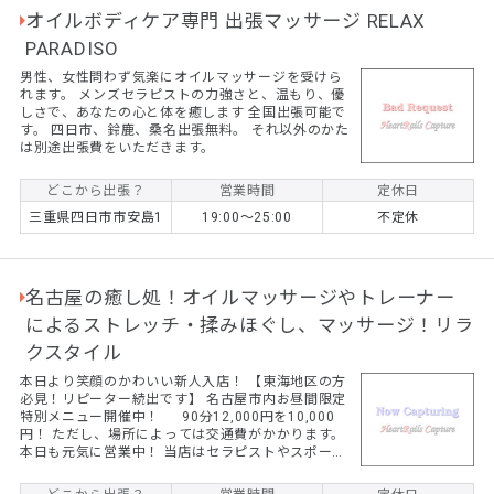
オイルボディケア専門 出張マッサージ RELAX
PARADISO
男性、女性問わず気楽にオイルマッサージを受けら
れます。 メンズセラピストの力強さと、温もり、優
しさで、あなたの心と体を癒します 全国出張可能で
す。 四日市、鈴鹿、桑名出張無料。 それ以外のかた
は別途出張費をいただきます。
どこから出張？
営業時間
定休日
三重県四日市市安島1
19:00～25:00
不定休
名古屋の癒し処！オイルマッサージやトレーナー
によるストレッチ・揉みほぐし、マッサージ！リラ
クスタイル
本日より笑顔のかわいい新人入店！ 【東海地区の方
必見！リピーター続出です】 名古屋市内お昼間限定
特別メニュー開催中！ 90分12,000円を10,000
円！ ただし、場所によっては交通費がかかります。
本日も元気に営業中！ 当店はセラピストやスポーツ
トレーナーがストレッチを中心に揉みほぐし、オイ
ルマッサージをおこないます。 ☆コロナ禍でマッサ