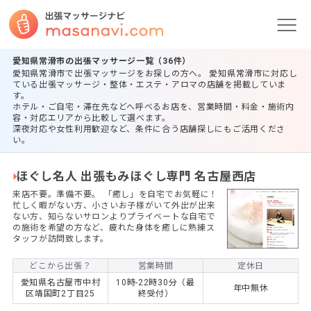
愛知県常滑市の出張マッサージ一覧（36件）
愛知県常滑市で出張マッサージをお探しの方へ。 愛知県常滑市に対応し
ている出張マッサージ・整体・エステ・アロマの店舗を掲載していま
す。
ホテル・ご自宅・滞在先などへ呼べるお店を、営業時間・料金・施術内
容・対応エリアから比較して選べます。
深夜対応や女性利用歓迎など、条件に合う店舗探しにもご活用くださ
い。
ほぐし名人 出張もみほぐし専門 名古屋西店
来店不要。準備不要。 ​「癒し」を自宅でお気軽に！
忙しく暇がない方、小さいお子様がいて外出が出来
ない方、知らないサロンよりプライベートな自宅で
の施術を希望の方など、疲れた身体を癒しに熟練ス
タッフが訪問致します。
どこから出張？
営業時間
定休日
愛知県名古屋市中村
10時-22時30分（最
年中無休
区靖国町2丁目25
終受付）