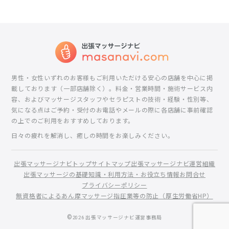
男性・女性いずれのお客様もご利用いただける安心の店舗を中心に掲
載しております（一部店舗除く）。料金・営業時間・施術サービス内
容、およびマッサージスタッフやセラピストの技術・経験・性別等、
気になる点はご予約・受付のお電話やメールの際に各店舗に事前確認
の上でのご利用をおすすめしております。
日々の疲れを解消し、癒しの時間をお楽しみください。
出張マッサージナビトップ
サイトマップ
出張マッサージナビ運営組織
出張マッサージの基礎知識・利用方法・お役立ち情報
お問合せ
プライバシーポリシー
無資格者によるあん摩マッサージ指圧業等の防止（厚生労働省HP）
©
2026
出張マッサージナビ運営事務局