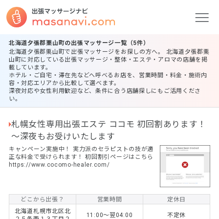
北海道夕張郡栗山町の出張マッサージ一覧（5件）
北海道夕張郡栗山町で出張マッサージをお探しの方へ。 北海道夕張郡栗
山町に対応している出張マッサージ・整体・エステ・アロマの店舗を掲
載しています。
ホテル・ご自宅・滞在先などへ呼べるお店を、営業時間・料金・施術内
容・対応エリアから比較して選べます。
深夜対応や女性利用歓迎など、条件に合う店舗探しにもご活用くださ
い。
札幌女性専用出張エステ ココモ 初回割あります！
～深夜もお受けいたします
キャンペーン実施中！ 実力派のセラピストの技が適
正な料金で受けられます！ 初回割引ページはこちら
https://www.cocomo-healer.com/
どこから出張？
営業時間
定休日
北海道札幌市北区北
11:00～翌04:00
不定休