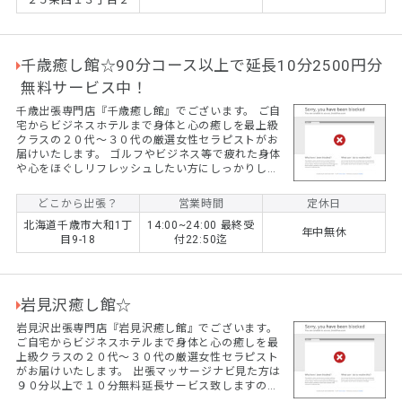
２５条西１３丁目２
千歳癒し館☆90分コース以上で延長10分2500円分
無料サービス中！
千歳出張専門店『千歳癒し館』でございます。 ご自
宅からビジネスホテルまで身体と心の癒しを最上級
クラスの２０代～３０代の厳選女性セラピストがお
届けいたします。 ゴルフやビジネス等で疲れた身体
や心をほぐしリフレッシュしたい方にしっかりした
技術にて皆様をサポートする事をお約束いたしま
す。 出張マッサージナビ見た方は９０分以上で１０
どこから出張？
営業時間
定休日
分無料延長サービス致しますのでご予約時にお知ら
北海道千歳市大和1丁
14:00~24:00 最終受
せ下さい。 千歳にいらした際は皆様からのご予約心
年中無休
目9-18
付22:50迄
よりお待ちしております。
岩見沢癒し館☆
岩見沢出張専門店『岩見沢癒し館』でございます。
ご自宅からビジネスホテルまで身体と心の癒しを最
上級クラスの２０代～３０代の厳選女性セラピスト
がお届けいたします。 出張マッサージナビ見た方は
９０分以上で１０分無料延長サービス致しますので
ご予約時にお知らせ下さい。