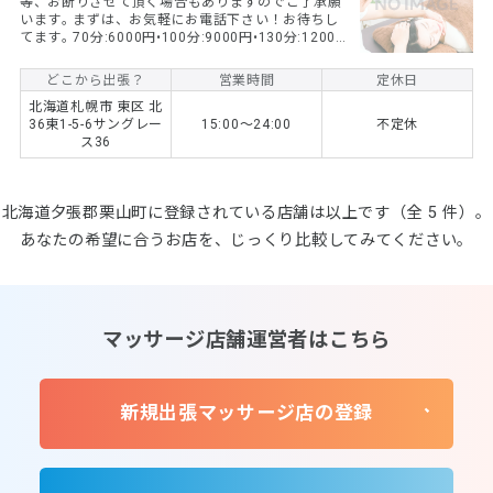
等、お断りさせて頂く場合もありますのでご了承願
います｡ まずは、お気軽にお電話下さい！お待ちし
てます｡ 70分:6000円•100分:9000円•130分:12000
円 延長10分:2000円 20:00迄(100分以上•札幌市内)
のご予約のお客様限定:500円引き 交通費:札幌市内
どこから出張？
営業時間
定休日
1000円〜/市外3000円〜 市外のお客様は100分以上
北海道札幌市 東区 北
から承ります 事前予約(当日不可)のお客様は、営業
36東1-5-6サングレー
15:00〜24:00
不定休
時間外施術可能です 当店は、電話のみのご対応とさ
ス36
せて頂いてますので、シ...
北海道夕張郡栗山町に登録されている店舗は以上です（全 5 件）。
あなたの希望に合うお店を、じっくり比較してみてください。
マッサージ店舗運営者はこちら
新規出張マッサージ店の登録