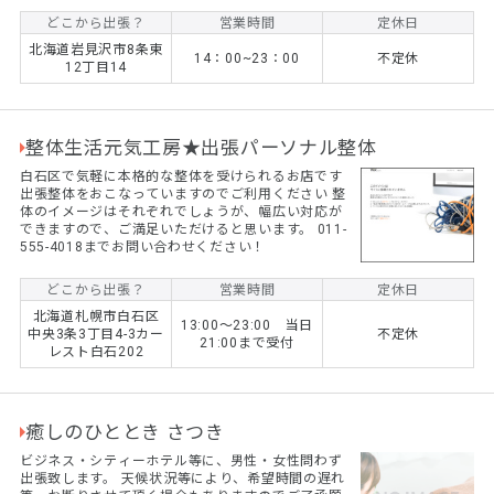
どこから出張？
営業時間
定休日
北海道岩見沢市8条東
14：00~23：00
不定休
12丁目14
整体生活元気工房★出張パーソナル整体
白石区で気軽に本格的な整体を受けられるお店です
出張整体をおこなっていますのでご利用ください 整
体のイメージはそれぞれでしょうが、幅広い対応が
できますので、ご満足いただけると思います。 011-
555-4018までお問い合わせください！
どこから出張？
営業時間
定休日
北海道札幌市白石区
13:00～23:00 当日
中央3条3丁目4-3カー
不定休
21:00まで受付
レスト白石202
癒しのひととき さつき
ビジネス・シティーホテル等に、男性・女性問わず
出張致します。 天候状況等により、希望時間の遅れ