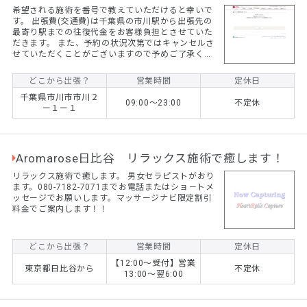
希望される施術を番号で教えていただけると幸いで
す。 出張費(交通費)は千葉県の市川駅から出張先の
最寄り駅までの往復代金をお客様負担とさせていた
だきます。 また、予約の状況次第ではキャンセルさ
せていただくことがございますので予めご了承くだ
さい。
どこから出張？
営業時間
定休日
千葉県市川市市川２
09:00～23:00
不定休
ー１ー１
Aromarose日比谷 リラックス施術で癒します！
リラックス施術で癒します。 男女セラピストがおり
ます。080-7182-7071までお電話またはショ－トメ
ッセージでお願いします。マッサージナビ限定割引
料金でご案内します！！
どこから出張？
営業時間
定休日
【12:00～受付】営業
東京都日比谷から
不定休
13:00～翌6:00