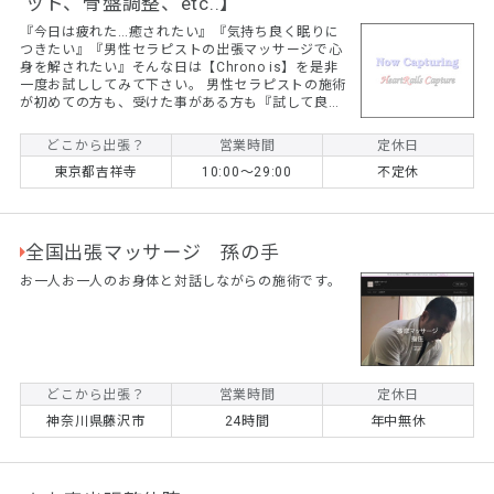
ッド、骨盤調整、etc..】
『今日は疲れた…癒されたい』『気持ち良く眠りに
つきたい』『男性セラピストの出張マッサージで心
身を解されたい』そんな日は【Chrono is】を是非
一度お試ししてみて下さい。 男性セラピストの施術
が初めての方も、受けた事がある方も『試して良か
った！』と思って頂ける施術とサービスをお約束致
します。 その自信として、施術やサービスご満足頂
どこから出張？
営業時間
定休日
けなかった場合は施術料は偽りなく頂きません。
東京都吉祥寺
10:00～29:00
不定休
（ご満足頂けなかった場合は遠慮なく申して下さ
い） また施術やサービスにご希望などがあれば遠慮
なくお申しつけ下さい。 男性セラピスト【ToA】が
最高の施術とサービスで貴女をおもてなし致しま
す。 ご予...
全国出張マッサージ 孫の手
お一人お一人のお身体と対話しながらの施術です。
どこから出張？
営業時間
定休日
神奈川県藤沢市
24時間
年中無休