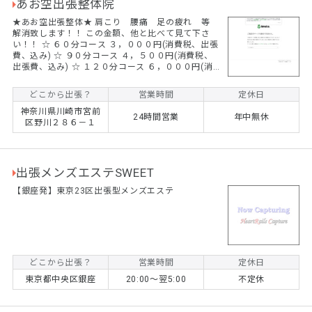
あお空出張整体院
★あお空出張整体★ 肩こり 腰痛 足の疲れ 等
解消致します！！ この金額、他と比べて見て下さ
い！！ ☆ ６０分コース ３，０００円(消費税、出張
費、込み) ☆ ９０分コース ４，５００円(消費税、
出張費、込み) ☆ １２０分コース ６，０００円(消
費税、出張費、込み) ★上記金額は、東京都、神奈
川県、千葉県、埼玉県にお住まいの方の料金になり
どこから出張？
営業時間
定休日
ます。 ★その他、遠方の場合は出張費が変わる場合
神奈川県川崎市宮前
がございます。 ☆原付バイクで、お客様のご自宅に
24時間営業
年中無休
区野川２８６－１
お伺いしての施術になりますので、敷布団(ベッドの
マットレス可能)、枕、バスタオル、ハン...
出張メンズエステSWEET
【銀座発】東京23区出張型メンズエステ
どこから出張？
営業時間
定休日
東京都中央区銀座
20:00～翌5:00
不定休