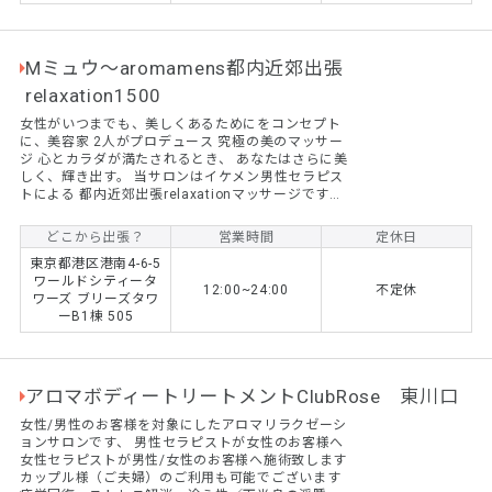
Mミュウ〜aromamens都内近郊出張
relaxation1500
女性がいつまでも、美しくあるためにをコンセプト
に、美容家 2人がプロデュース 究極の美のマッサー
ジ 心とカラダが満たされるとき、 あなたはさらに美
しく、輝き出す。 当サロンはイケメン男性セラピス
トによる 都内近郊出張relaxationマッサージです。
風俗店ではございません。
どこから出張？
営業時間
定休日
東京都港区港南4-6-5
ワールドシティータ
12:00~24:00
不定休
ワーズ ブリーズタワ
ーB1棟 505
アロマボディートリートメントClubRose 東川口
女性/男性のお客様を対象にしたアロマリラクゼーシ
ョンサロンです、 男性セラピストが女性のお客様へ
女性セラピストが男性/女性のお客様へ施術致します
カップル様（ご夫婦）のご利用も可能でございます