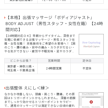
東京都港区高輪3
12：00～21：00
不定休
￥24,000 180分 ￥29,0...
【本格】出張マッサージ「ボディアジャスト」
BODY ADJUST（男性スタッフ・女性在籍）【24時
間対応】
【24時間対応ＯＫ】早朝からデイタイム、深夜まで
気軽に依頼できる出張マッサージ・男性スタッフ在
籍・女性在籍！ 本格施術をご希望のお客様へ！【肩
のこり・腰の痛み・背中の痛み・カラダがだるい・
やる気ができない・疲労や不眠気味・足やカラダの
ムクミ】はありませんか？ 疲労・日常生活の悩みを
根本から軽減・改善します。10年以上の施術経験あ
どこから出張？
営業時間
定休日
る男性スタッフが中心となり高い施術技術をお客様
東京都・神奈川県・
へお届けしております！当店では、男性スタッフを
24時間営業
不定休
埼玉県・千葉県出張
中心に女性のスタッフが在籍。各種民間資格や国家
資格を取得したスタッフがお客様ご希望のご自宅や
ホテルへ出張派遣施術にお伺いしております。肩の
コリ、首のコリ、背中や...
出張整体 えにし＜縁＞
なかなか改善しない、頭痛・肩こり・腰痛、その原
因はトリガーポイントかもしれません。 深層の筋膜
までしっかり効かせるトリガーポイントセラピー
で、通常のマッサージでは満足できない日頃の疲れ