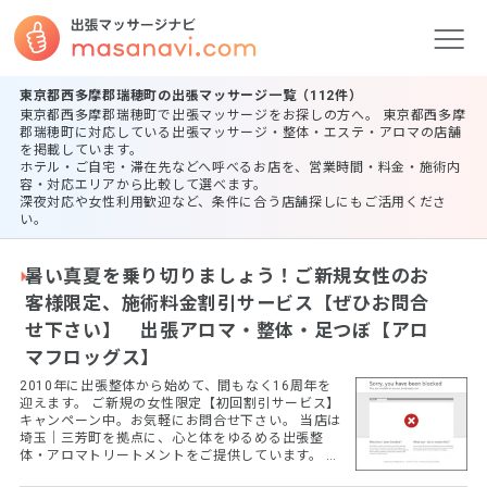
東京都西多摩郡瑞穂町の出張マッサージ一覧（112件）
東京都西多摩郡瑞穂町で出張マッサージをお探しの方へ。 東京都西多摩
郡瑞穂町に対応している出張マッサージ・整体・エステ・アロマの店舗
を掲載しています。
ホテル・ご自宅・滞在先などへ呼べるお店を、営業時間・料金・施術内
容・対応エリアから比較して選べます。
深夜対応や女性利用歓迎など、条件に合う店舗探しにもご活用くださ
い。
暑い真夏を乗り切りましょう！ご新規女性のお
客様限定、施術料金割引サービス【ぜひお問合
せ下さい】 出張アロマ・整体・足つぼ【アロ
マフロッグス】
2010年に出張整体から始めて、間もなく16周年を
迎えます。 ご新規の女性限定【初回割引サービス】
キャンペーン中。お気軽にお問合せ下さい。 当店は
埼玉｜三芳町を拠点に、心と体をゆるめる出張整
体・アロマトリートメントをご提供しています。 ◆
初めての方はご予算に応じたご相談も可能です。ま