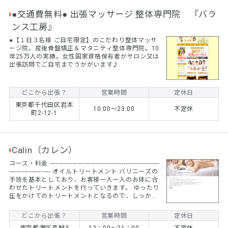
●交通費無料● 出張マッサージ 整体専門院 『バラ
ンス工房』
●【１日３名様 ご自宅限定】のこだわり整体マッサ
ージ院。産後骨盤矯正＆マタニティ整体専門院。10
年25万人の実績。女性国家資格保有者がサロン又は
出張訪問でご自宅までうかがいます♪
どこから出張？
営業時間
定休日
東京都千代田区岩本
10:00〜23:00
不定休
町2-12-1
Calin（カレン）
コース・料金 ----------------------------------------------------------
---------------------- オイルトリートメント バリニーズの
手技を基本としており、お客様一人一人のお体に合
わせたトリートメントを行っていきます。 ゆったり
圧をかけてのトリートメントとなるので、しっかり
凝りをとりたい方、リフレッシュしたい方におすす
めのスタンダードなメニューです。 90分
どこから出張？
営業時間
定休日
￥14,000 120分 ￥19,000 150分