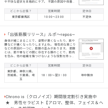
や不快な症状を本格的にケア。 不調の原因や改善の
ためのアドバイスなど、ケアから一歩踏み込んだと
ころまで、お伝えします。 お身体のことはお任せく
どこから出張？
営業時間
定休日
ださい！
東京都練馬区
10:00～23:00
不定休
「出張筋膜リリース」ルポ～repos~
身体が縮こまることで、姿勢が悪くなったり、肩や
腰などが痛くなったりしますよね。 慢性的な肩こり
などの原因の一つに、筋膜の歪みがあります。 筋膜
とは、筋や骨などの間に存在する膜のことで、筋肉
を包み、他の組織を傷つけないような役割を持って
いる組織です。 またボディスーツのように全身を包
み、体内の組織などを正しい位置に収めています。
どこから出張？
営業時間
定休日
ただし、筋膜は柔らかい組織なので、血行不良など
東京都、神奈川県、
で歪みや癒着が起こりやすく、身体の不調（コリや
茨城県、千葉県、埼
18：00～翌3：00
年中無休
痛み）となって現れます。 そこでここ数年話題とな
玉
ってるのが「筋膜リリース」！ 筋膜の癒着を剥がし
たり、歪みを治すことで、筋膜を正しい位置に戻し
て不調を取...
Chrono is（クロノイズ）期間限定割引き実施中
★ 男性セラピスト【アロマ、整体、フェイス＆ヘ