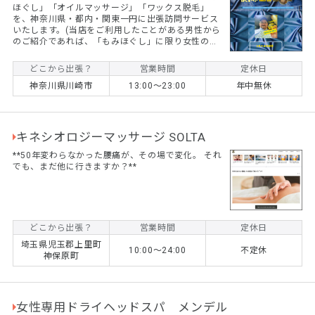
ほぐし」「オイルマッサージ」「ワックス脱毛」
を、神奈川県・都内・関東一円に出張訪問サービス
いたします。(当店をご利用したことがある男性から
のご紹介であれば、「もみほぐし」に限り女性のご
利用もできます）筋肉疲労の激しいプロ及びアマチ
ュアスポーツマン、仕事でかなりお疲れのサラリー
どこから出張？
営業時間
定休日
マンの数年来の常連様からご支持をいただいており
神奈川県川崎市
13:00～23:00
年中無休
ます。ぜひ男性ならではの力強さ・優しさ・爽快感
をまずは一度体験してみてください。 なお、電話で
のご予約・お問い合わせは行っておりません。ホー
ムページからの「ご予約・お問合せフォーム」より
のみ受け付けさせていただいております。...
キネシオロジーマッサージ SOLTA
**50年変わらなかった腰痛が、その場で変化。 それ
でも、まだ他に行きますか？**
どこから出張？
営業時間
定休日
埼玉県児玉郡上里町
10:00〜24:00
不定休
神保原町
女性専用ドライヘッドスパ メンデル