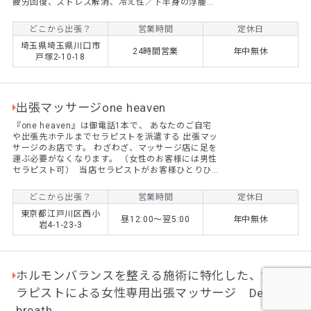
疲労回復、ストレス解消、冷え性／下半身の浮腫み
解消等々・・・リンパマッサージを中心とした施術
となります 一度ご利用されますと特徴のある施術で
どこから出張？
営業時間
定休日
リピーター様は増えております 24時間営業で深夜で
埼玉県埼玉県川口市
も対応致します（女性のお客様） マッサージルーム
24時間営業
年中無休
戸塚2-10-18
は東川口駅前にございます、ご予約でご利用可能で
す。 出張の場合、埼玉、東京、千葉、神奈川等自宅
又はホテル等にお伺い致します（出張...
出張マッサージone heaven
『one heaven』は御電話1本で、 あなたのご自宅
や出張先ホテルまでセラピストを派遣する 出張マッ
サージのお店です。 わざわざ、マッサージ店に足を
運ぶ必要がなくなります。 （女性のお客様には男性
セラピスト可） ​ 当店セラピストがお客様ひとりひ
とりに最も適した施術で、 心身ともに癒しのお手伝
いをさせていただきます。 ​ 受付は昼１２時から翌５
どこから出張？
営業時間
定休日
時まで行っておりますので、 お気軽にお問い合わせ
東京都江戸川区西小
くださいませ。 ​ 深夜も営業致しておりますので、
昼12:00～翌5:00
年中無休
岩4-1-23-3
サロンに通えない方にも大好評です。
ホルモンバランスを整える施術に特化した、女性セ
ラピストによる女性専用出張マッサージ Deep
breath