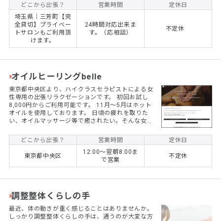
ずはお電話でお問合せ下さい。（お問合せの際は
どこから出張？
営業時間
定休日
「出張マッサージナビを見た」とお伝えください）
埼玉県｜三芳町【完
整体60分6,600円／アロマ60分11,000円。120分の
全貸切】プライベー
24時間対応出来ま
ロングコースもございます。 男性施術者による丁寧
不定休
トサロンもご利用頂
す。（応相談）
で心地よい施術を、ぜひ一度お試しください。
けます。
オイルヒーリングbelle
東京都中央区より、ハイクラスセラピストによる女
性専用の出張リラクゼーションです。 初回お試し
8,000円からご利用可能です。 11月〜5月はホット
オイルを使用しております。 日頃の疲れを取りた
い、オイルマッサージ等で癒されたい。そんな女性
のために、東京都内、神奈川県、埼玉県、千葉県等
に迅速にセラピストを派遣致します。 東京都中央区
どこから出張？
営業時間
定休日
より出張致します。 初回お試し80分8000円よりご
12:00〜翌朝8:00ま
利用可能です。 出張型リラクゼーション「belle」
東京都中央区
不定休
で営業
は東京都中央区から、関東南部(埼玉、千葉、神奈
川)全域にハイクラスセラピストを派遣している、女
性用出張マッサージ店です。 厳選された...
調整整体くらしの手
最近、体の動きが重く感じることはありませんか。
しっかり調整整体くらしの手は、通うのが大変な方