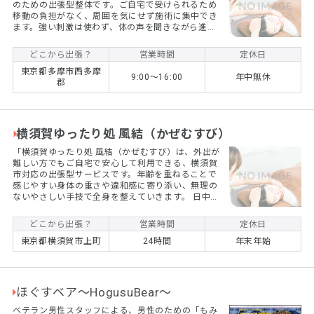
のための出張型整体です。ご自宅で受けられるため
移動の負担がなく、周囲を気にせず施術に集中でき
ます。強い刺激は使わず、体の声を聞きながら進め
る調整で、日常動作が少し楽になる感覚を目指しま
す。中高年世代の暮らしに寄り添う整体です。
どこから出張？
営業時間
定休日
東京都多摩市西多摩
9:00〜16:00
年中無休
郡
横須賀ゆったり処 風結（かぜむすび）
「横須賀ゆったり処 風結（かぜむすび）は、外出が
難しい方でもご自宅で安心して利用できる、横須賀
市対応の出張型サービスです。年齢を重ねることで
感じやすい身体の重さや違和感に寄り添い、無理の
ないやさしい手技で全身を整えていきます。 日中の
落ち着いた時間帯にも対応可能。住み慣れたご自宅
という安心できる空間で、ゆったりとした時間を過
どこから出張？
営業時間
定休日
ごしていただけます。横須賀の地域に根ざし、日々
東京都横須賀市上町
24時間
年末年始
の暮らしを穏やかに支える存在を目指しています。
ほぐすベア～HogusuBear～
ベテラン男性スタッフによる、男性のための「もみ