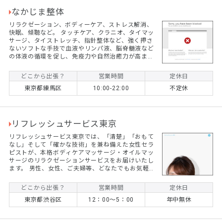
なかじま整体
リラクゼーション、ボディーケア、ストレス解消、
快眠、傾聴など。 タッチケア、クラニオ、タイマッ
サージ、タイストレッチ、指針整体など、強く押さ
ないソフトな手技で血液やリンパ液、脳脊髄液など
の体液の循環を促し、免疫力や自然治癒力が高まり
ます。 ダンスや武術の経験を生かして、身体につい
てのいろんなご相談もお受けいたします。 男性スタ
どこから出張？
営業時間
定休日
ッフが出張いたします。 料金：60分6000円、90分
東京都練馬区
10:00-22:00
不定休
8600円、120分11000円。（練馬駅からの交通費を
ご負担願います）
リフレッシュサービス東京
リフレッシュサービス東京では、「清楚」「おもて
なし」そして「確かな技術」を兼ね備えた女性セラ
ピストが、本格ボディケアマッサージ・オイルマッ
サージのリラクゼーションサービスをお届けいたし
ます。 男性、女性、ご夫婦等、どなたでもお気軽に
ご利用いただけます。プライベート空間でちょっと
贅沢な癒しの時間を過ごしてみませんか？
どこから出張？
営業時間
定休日
東京都渋谷区
12：00～5：00
年中無休