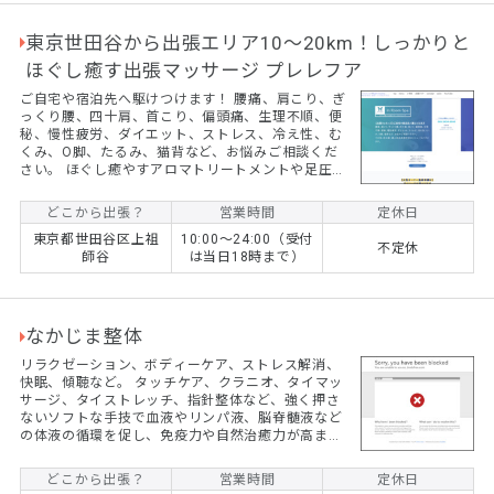
東京世田谷から出張エリア10〜20km！しっかりと
ほぐし癒す出張マッサージ プレレフア
ご自宅や宿泊先へ駆けつけます！ 腰痛、肩こり、ぎ
っくり腰、四十肩、首こり、偏頭痛、生理不順、便
秘、慢性疲労、ダイエット、ストレス、冷え性、む
くみ、O脚、たるみ、猫背など、お悩みご相談くだ
さい。 ほぐし癒やすアロマトリートメントや足圧マ
ッサージで日頃の疲れを解消しませんか？ プレレフ
アは世田谷・那須高原・日立の３拠点で活動スター
どこから出張？
営業時間
定休日
トしました！女性セラピストによる出張サービスを
東京都世田谷区上祖
10:00〜24:00（受付
ご提供しています。ご自宅やホテルに極上のリラク
不定休
師谷
は当日18時まで）
ゼーションをお届けいたします。 ご予約、お問い合
わせに関してはHPをご覧ください。 ◯ご予約方法
◯ 【公式HPで詳細を確認する】https://peraichi...
なかじま整体
リラクゼーション、ボディーケア、ストレス解消、
快眠、傾聴など。 タッチケア、クラニオ、タイマッ
サージ、タイストレッチ、指針整体など、強く押さ
ないソフトな手技で血液やリンパ液、脳脊髄液など
の体液の循環を促し、免疫力や自然治癒力が高まり
ます。 ダンスや武術の経験を生かして、身体につい
てのいろんなご相談もお受けいたします。 男性スタ
どこから出張？
営業時間
定休日
ッフが出張いたします。 料金：60分6000円、90分