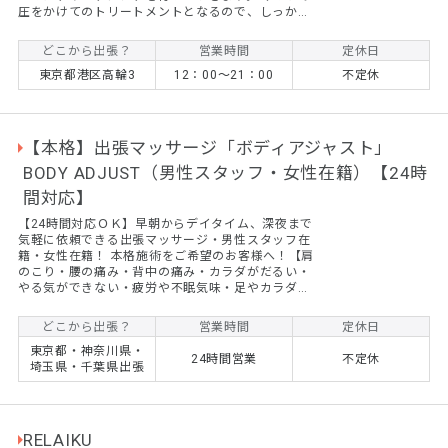
圧をかけてのトリートメントとなるので、しっかり
凝りをとりたい方、リフレッシュしたい方におすす
めのスタンダードなメニューです。 90分
どこから出張？
営業時間
定休日
￥14,000 120分 ￥19,000 150分
東京都港区高輪3
12：00～21：00
不定休
￥24,000 180分 ￥29,0...
【本格】出張マッサージ「ボディアジャスト」
BODY ADJUST（男性スタッフ・女性在籍）【24時
間対応】
【24時間対応ＯＫ】早朝からデイタイム、深夜まで
気軽に依頼できる出張マッサージ・男性スタッフ在
籍・女性在籍！ 本格施術をご希望のお客様へ！【肩
のこり・腰の痛み・背中の痛み・カラダがだるい・
やる気ができない・疲労や不眠気味・足やカラダの
ムクミ】はありませんか？ 疲労・日常生活の悩みを
根本から軽減・改善します。10年以上の施術経験あ
どこから出張？
営業時間
定休日
る男性スタッフが中心となり高い施術技術をお客様
東京都・神奈川県・
へお届けしております！当店では、男性スタッフを
24時間営業
不定休
埼玉県・千葉県出張
中心に女性のスタッフが在籍。各種民間資格や国家
資格を取得したスタッフがお客様ご希望のご自宅や
ホテルへ出張派遣施術にお伺いしております。肩の
コリ、首のコリ、背中や...
RELAIKU