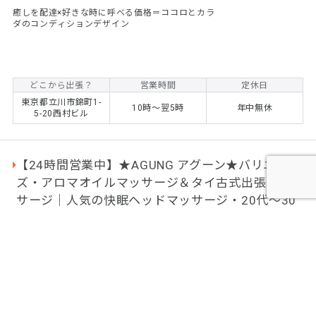
癒しを配達×好きな時に呼べる価格＝ココロとカラ
ダのコンディションデザイン
どこから出張？
営業時間
定休日
東京都立川市錦町1-
10時～翌5時
年中無休
5-20西村ビル
【24時間営業中】★AGUNG アグーン★バリニー
ズ・アロマオイルマッサージ＆タイ古式出張マッ
サージ｜人気の快眠ヘッドマッサージ・20代～30
代の技術の高い・容姿の整った癒しのセラピスト
達が在籍！
★早朝・深夜・日中・24時間対応も可能な出張マッ
サージ専門店の『AGUNG アグーン』では、ご自宅
やホテルで気軽にバリニーズ、タイ古式マッサージ
やアロマオイルマッサージ、リンパマッサージで癒
されませんか。国家資格や民間資格を取得・セラピ
ストスクールなどを卒業した日本人女性２０～３０