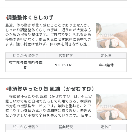
川)全域にハイクラスセラピストを派遣している、女
性用出張マッサージ店です。 厳選された...
調整整体くらしの手
最近、体の動きが重く感じることはありませんか。
しっかり調整整体くらしの手は、通うのが大変な方
のための出張型整体です。ご自宅で受けられるため
移動の負担がなく、周囲を気にせず施術に集中でき
ます。強い刺激は使わず、体の声を聞きながら進め
る調整で、日常動作が少し楽になる感覚を目指しま
す。中高年世代の暮らしに寄り添う整体です。
どこから出張？
営業時間
定休日
東京都多摩市西多摩
9:00〜16:00
年中無休
郡
横須賀ゆったり処 風結（かぜむすび）
「横須賀ゆったり処 風結（かぜむすび）は、外出が
難しい方でもご自宅で安心して利用できる、横須賀
市対応の出張型サービスです。年齢を重ねることで
感じやすい身体の重さや違和感に寄り添い、無理の
ないやさしい手技で全身を整えていきます。 日中の
落ち着いた時間帯にも対応可能。住み慣れたご自宅
という安心できる空間で、ゆったりとした時間を過
どこから出張？
営業時間
定休日
ごしていただけます。横須賀の地域に根ざし、日々