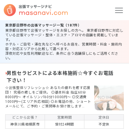
東京都日野市の出張マッサージ一覧（187件）
東京都日野市で出張マッサージをお探しの方へ。 東京都日野市に対応し
ている出張マッサージ・整体・エステ・アロマの店舗を掲載していま
す。
ホテル・ご自宅・滞在先などへ呼べるお店を、営業時間・料金・施術内
容・対応エリアから比較して選べます。
深夜対応や女性利用歓迎など、条件に合う店舗探しにもご活用くださ
い。
男性セラピストによる本格施術☆今すぐお電話
下さい！
☆出張整体リフレッシュ☆ あなたの疲れを癒す応援
団！ 究極の癒しをご提供。 ◎基本料金 指圧60分
8000円〜 オイルリンパ60分10000円〜 ◎交通費
1000円～(エリア外応相談) ◎お電話の他、ショート
メールにて、ご予約・ご質問等お受け致します
m(__)m
どこから出張？
営業時間
定休日
神奈川県相模原市
受付24時間
不定休