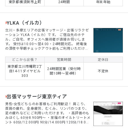
東京都横須賀市上町
24時間
年末年始
の暮らしを穏やかに支える存在を目指しています。
YLKA（イルカ）
立川・多摩エリアの出張マッサージ・出張リラクゼ
ーション YLKA（イルカ）です。 ご宿泊先のホテ
ル、ご自宅、オフィスへ施術者が直接お伺いしま
す。 受付は10:00〜翌4:00・24時間対応。 終電後
の深夜や早朝チェックアウト前もご利用いただけま
す。 施術者は大学でスポーツマネジメントを専攻
後、整体サロン・美容グループで10年、のべ2万人
どこから出張？
営業時間
定休日
以上の身体をケア。 店長・エリアマネージャー・教
東京都立川市曙町2丁
育担当、スポーツ選手のケア帯同経験もあります。
24時間営業（受付時
目14-11ダイヤビル
不定休
出張型で気になる「誰が来るのか」に、経歴と顔の
間10時～翌4時）
303
見える運営でお応えします。 メニューはもみほぐ
し・ヘッドスパ・リンパドレナージュ・フットリフ
レク...
出張マッサージ東京ティア
男性•女性どちらのお客様もご利用歓迎！ 肩こり、
首肩の疲れ、全身疲労、むくみ、リンパのつまり、
足の疲れなどにご利用いただけます。 ・高評価のも
みほぐし 60分8.900円〜 ・至福のオイルトリートメ
ント 60分/12.000円 90分/14.000円 120分/18.000
円 150分/22.000円 ☎️080-3595-1321 お気軽にお