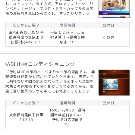
し、ストレッチ、タイ古式、アロママッサージ、リ
ンパドレナージュ」で女性・男性・カップルのお客
様のお疲れを原因からほぐし、すっきりリフレッシ
ュ！只今全国出張対応しております。有資格セラピ
スト、スクール卒業生による本格リラクゼーション
どこから出張？
営業時間
定休日
施術で人気の各種手技で癒しと寛ぎをご提供してお
東京都近郊、及び 各
平日１２時～、土日
ります。【早朝・昼間・夜間深夜の対応店】
都道府県の支店より
祝９時（～翌朝６時
不定休
出張対応中です！
頃まで）
ADL出張コンディショニング
ご予約はHPの予約ページよりweb予約可能です。 非
喫煙者施術者が対応させていただきます。 表面から
は触れない不調の原因になっている固まった深部を
末端との連結操作で軽く動かしてゆるめてから、表
層に近い箇所のツボを中心に心地よくほぐします。
（足裏リフレ、ヘッドフェイス、眼精疲労、快眠セ
ット有）※瞬間的な動きで「ボキッ」とならすよう
どこから出張？
営業時間
定休日
な手技ではございません。 小さなお子様がいる主婦
16:00～29:00 昼時
のお客様、ご家族によくご用命いただいております
東京都目黒区下目黒
間帯は前日までのご
のでお子様をすぐ横に寝かせた状態での施術も問題
＿
2-12-13
予約で対応可能で
ありません。 トレーニング、ストレッチ（施術者補
す。
助、セルフメンテナンス共に）もご相談下さい。