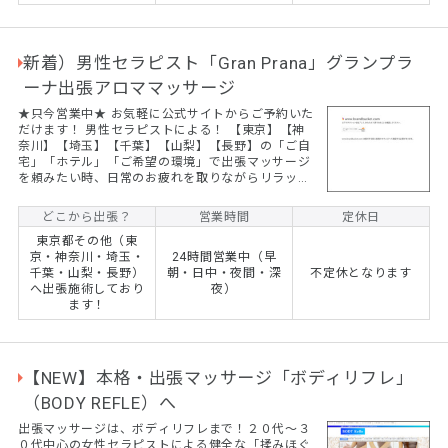
新着）男性セラピスト「Gran Prana」グランプラ
ーナ出張アロママッサージ
★只今営業中★ お気軽に公式サイトからご予約いた
だけます！ 男性セラピストによる！ 【東京】【神
奈川】【埼玉】【千葉】【山梨】【長野】の「ご自
宅」「ホテル」「ご希望の環境」で出張マッサージ
を頼みたい時、日常のお疲れを取りながらリラック
スして癒しをご提供できる男性セラピストの出張マ
ッサージです。詳しくは、公式サイトにてご確認い
どこから出張？
営業時間
定休日
ただけます。
東京都その他（東
京・神奈川・埼玉・
24時間営業中（早
千葉・山梨・長野）
朝・日中・夜間・深
不定休となります
へ出張施術しており
夜）
ます！
【NEW】本格・出張マッサージ「ボディリフレ」
（BODY REFLE）へ
出張マッサージは、ボディリフレまで！２０代～３
０代中心の女性セラピストによる健全な「揉みほぐ