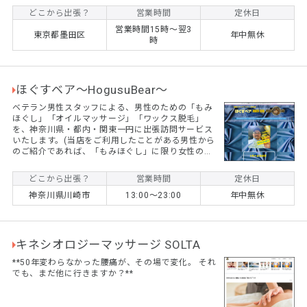
問合せください
どこから出張？
営業時間
定休日
営業時間15時〜翌3
東京都墨田区
年中無休
時
ほぐすベア～HogusuBear～
ベテラン男性スタッフによる、男性のための「もみ
ほぐし」「オイルマッサージ」「ワックス脱毛」
を、神奈川県・都内・関東一円に出張訪問サービス
いたします。(当店をご利用したことがある男性から
のご紹介であれば、「もみほぐし」に限り女性のご
利用もできます）筋肉疲労の激しいプロ及びアマチ
ュアスポーツマン、仕事でかなりお疲れのサラリー
どこから出張？
営業時間
定休日
マンの数年来の常連様からご支持をいただいており
神奈川県川崎市
13:00～23:00
年中無休
ます。ぜひ男性ならではの力強さ・優しさ・爽快感
をまずは一度体験してみてください。 なお、電話で
のご予約・お問い合わせは行っておりません。ホー
ムページからの「ご予約・お問合せフォーム」より
のみ受け付けさせていただいております。...
キネシオロジーマッサージ SOLTA
**50年変わらなかった腰痛が、その場で変化。 それ
でも、まだ他に行きますか？**