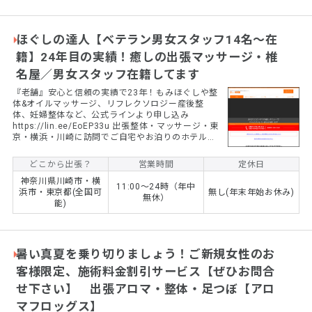
ほぐしの達人【ベテラン男女スタッフ14名～在
籍】24年目の実績！癒しの出張マッサージ・椎
名屋／男女スタッフ在籍してます
『老舗』安心と信頼の実績で23年！もみほぐしや整
体&オイルマッサージ、リフレクソロジー産後整
体、妊婦整体など、公式ラインより申し込み
https://lin.ee/EoEP33u 出張整体・マッサージ・東
京・横浜・川崎に訪問でご自宅やお泊りのホテル
に、整体・マッサージに伺います。全国出張マッサ
ージご相談ください。男女登録スタッフは毎月定期
どこから出張？
営業時間
定休日
的に勉強会（椎名塾）を行い、スキルアップしてお
神奈川県川崎市・横
り、全員が一定数以上のレベルを誇っております。
11:00～24時（年中
浜市・東京都(全国可
無し(年末年始お休み)
産前産後整体有り！ ほぐしの達人コース６０分８８
無休）
能)
００円～ リンパの達人コース９０分１７５００円～
女性セラピスト指名+１１００円（90分コース～...
暑い真夏を乗り切りましょう！ご新規女性のお
客様限定、施術料金割引サービス【ぜひお問合
せ下さい】 出張アロマ・整体・足つぼ【アロ
マフロッグス】