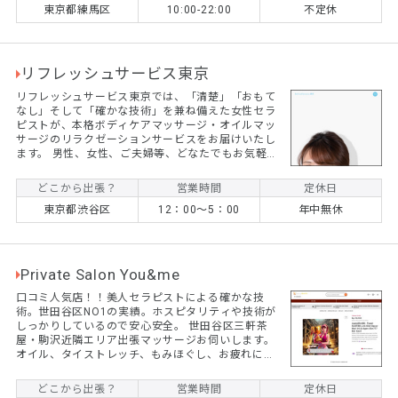
東京都練馬区
10:00-22:00
不定休
8600円、120分11000円。（練馬駅からの交通費を
ご負担願います）
リフレッシュサービス東京
リフレッシュサービス東京では、「清楚」「おもて
なし」そして「確かな技術」を兼ね備えた女性セラ
ピストが、本格ボディケアマッサージ・オイルマッ
サージのリラクゼーションサービスをお届けいたし
ます。 男性、女性、ご夫婦等、どなたでもお気軽に
ご利用いただけます。プライベート空間でちょっと
贅沢な癒しの時間を過ごしてみませんか？
どこから出張？
営業時間
定休日
東京都渋谷区
12：00～5：00
年中無休
Private Salon You&me
口コミ人気店！！美人セラピストによる確かな技
術。世田谷区NO1の実績。ホスピタリティや技術が
しっかりしているので安心安全。 世田谷区三軒茶
屋・駒沢近隣エリア出張マッサージお伺いします。
オイル、タイストレッチ、もみほぐし、お疲れに合
わせて何でもお気軽にご相談くださいね。 ２３区に
ついてもお問い合わせください。
どこから出張？
営業時間
定休日