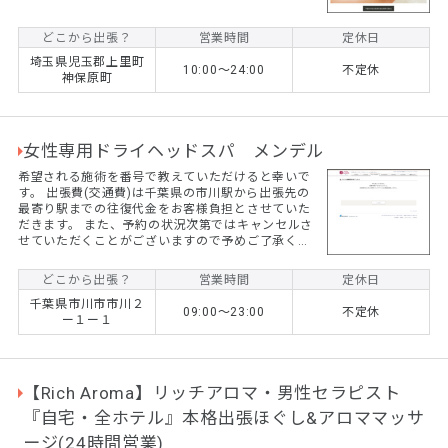
どこから出張？
営業時間
定休日
埼玉県児玉郡上里町
10:00〜24:00
不定休
神保原町
女性専用ドライヘッドスパ メンデル
希望される施術を番号で教えていただけると幸いで
す。 出張費(交通費)は千葉県の市川駅から出張先の
最寄り駅までの往復代金をお客様負担とさせていた
だきます。 また、予約の状況次第ではキャンセルさ
せていただくことがございますので予めご了承くだ
さい。
どこから出張？
営業時間
定休日
千葉県市川市市川２
09:00～23:00
不定休
ー１ー１
【Rich Aroma】リッチアロマ・男性セラピスト
『自宅・全ホテル』本格出張ほぐし&アロママッサ
ージ(24時間営業)