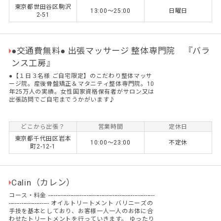
東京都世田谷区駒沢
13:00〜25:00
日曜日
2-51
●交通費無料● 出張マッサージ 整体専門院 『バラ
ンス工房』
●【１日３名様 ご自宅限定】のこだわり整体マッサ
ージ院。産後骨盤矯正＆マタニティ整体専門院。10
年25万人の実績。女性国家資格保有者がサロン又は
出張訪問でご自宅までうかがいます♪
どこから出張？
営業時間
定休日
東京都千代田区岩本
10:00〜23:00
不定休
町2-12-1
Calin（カレン）
コース・料金 ----------------------------------------------------------
---------------------- オイルトリートメント バリニーズの
手技を基本としており、お客様一人一人のお体に合
わせたトリートメントを行っていきます。 ゆったり