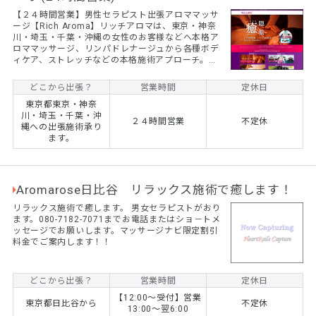
【２４時間営業】男性セラピスト出張アロママッサ
ージ【Rich Aroma】リッチアロマは、東京・神奈
川・埼玉・千葉・沖縄の女性のお客様などへ本格ア
ロママッサージ、リンパドレナージュから各種ボデ
ィケア、ストレッチなどの本格施術アプローチ。お
急ぎの方も６０分コース～『ご自宅・ホテル』など
ご希望の場所へ男性セラピストを派遣施術致しま
どこから出張？
営業時間
定休日
す。
東京都東京・神奈
川・埼玉・千葉・沖
２４時間営業
不定休
縄への出張施術承り
ます。
Aromarose日比谷 リラックス施術で癒します！
リラックス施術で癒します。 男女セラピストがおり
ます。080-7182-7071までお電話またはショ－トメ
ッセージでお願いします。マッサージナビ限定割引
料金でご案内します！！
どこから出張？
営業時間
定休日
【12:00～受付】営業
東京都日比谷から
不定休
13:00～翌6:00