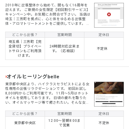
2010年に出張整体から始めて、間もなく16周年を
迎えます。 ご新規の女性限定【初回割引サービス】
キャンペーン中。お気軽にお問合せ下さい。 当店は
埼玉｜三芳町を拠点に、心と体をゆるめる出張整
体・アロマトリートメントをご提供しています。 ◆
初めての方はご予算に応じたご相談も可能です。ま
ずはお電話でお問合せ下さい。（お問合せの際は
どこから出張？
営業時間
定休日
「出張マッサージナビを見た」とお伝えください）
埼玉県｜三芳町【完
整体60分6,600円／アロマ60分11,000円。120分の
全貸切】プライベー
24時間対応出来ま
ロングコースもございます。 男性施術者による丁寧
不定休
トサロンもご利用頂
す。（応相談）
で心地よい施術を、ぜひ一度お試しください。
けます。
オイルヒーリングbelle
東京都中央区より、ハイクラスセラピストによる女
性専用の出張リラクゼーションです。 初回お試し
8,000円からご利用可能です。 11月〜5月はホット
オイルを使用しております。 日頃の疲れを取りた
い、オイルマッサージ等で癒されたい。そんな女性
のために、東京都内、神奈川県、埼玉県、千葉県等
に迅速にセラピストを派遣致します。 東京都中央区
どこから出張？
営業時間
定休日
より出張致します。 初回お試し80分8000円よりご
12:00〜翌朝8:00ま
利用可能です。 出張型リラクゼーション「belle」
東京都中央区
不定休
で営業
は東京都中央区から、関東南部(埼玉、千葉、神奈