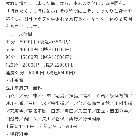
疲れに慣れてしまった毎日から、本来の身体に戻る時間を。
「行きたくても行けない」その時間にこそ、しっかりと身体を
ほぐし、明日からまた頑張れる気持ちと、ゆっくり休める時間
をお届けします。
・コース時間
30分 5000円（税込み5500円）
60分 10000円（税込11000円）
90分 15000円（税込16500円）
120分 20000円（税込22000円）
延長30分 5000円（税込5500円）
・出張費
立川駅周辺 無料
西立川／東中神／中神／昭島／拝島／高松／立飛／泉体育館／
砂川七番／玉川上水／桜街道／上北台／柴崎体育館／甲州街道
／万願寺／高幡不動／日野／豊田／八王子／国立／西国分寺／
国分寺／西国立／矢川／谷保／西府／分倍河原
上記は1100円、上記以外は1650円
・深夜料金