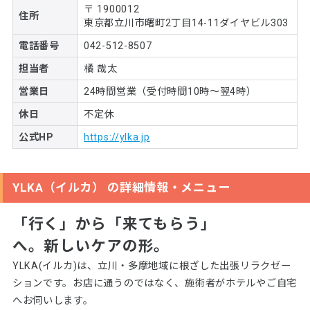
〒 1900012
住所
東京都立川市曙町2丁目14-11ダイヤビル303
電話番号
042-512-8507
担当者
橘 哉太
営業日
24時間営業（受付時間10時～翌4時）
休日
不定休
公式HP
https://ylka.jp
YLKA（イルカ） の詳細情報・メニュー
「行く」から「来てもらう」
へ。新しいケアの形。
YLKA(イルカ)は、立川・多摩地域に根ざした出張リラクゼー
ションです。お店に通うのではなく、施術者がホテルやご自宅
へお伺いします。