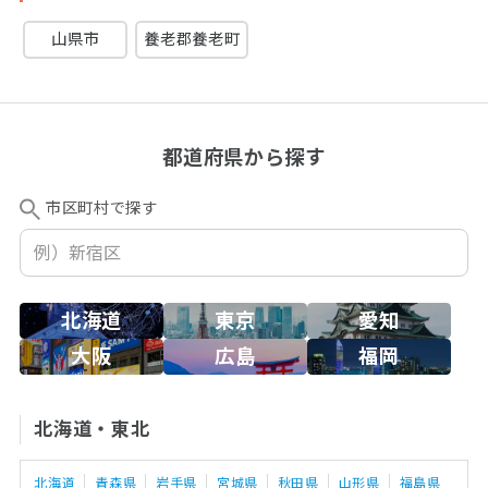
山県市
養老郡養老町
都道府県から探す
市区町村で探す
北海道
東京
愛知
大阪
広島
福岡
北海道・東北
北海道
青森県
岩手県
宮城県
秋田県
山形県
福島県