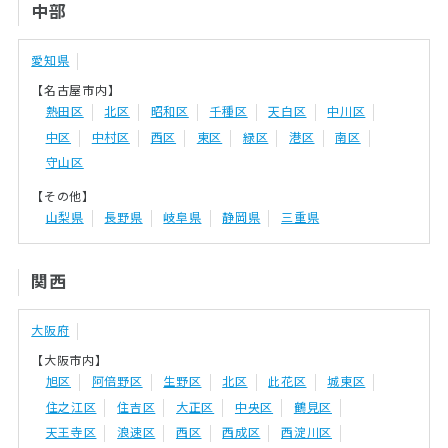
中部
愛知県
【名古屋市内】
熱田区
北区
昭和区
千種区
天白区
中川区
中区
中村区
西区
東区
緑区
港区
南区
守山区
【その他】
山梨県
長野県
岐阜県
静岡県
三重県
関西
大阪府
【大阪市内】
旭区
阿倍野区
生野区
北区
此花区
城東区
住之江区
住吉区
大正区
中央区
鶴見区
天王寺区
浪速区
西区
西成区
西淀川区