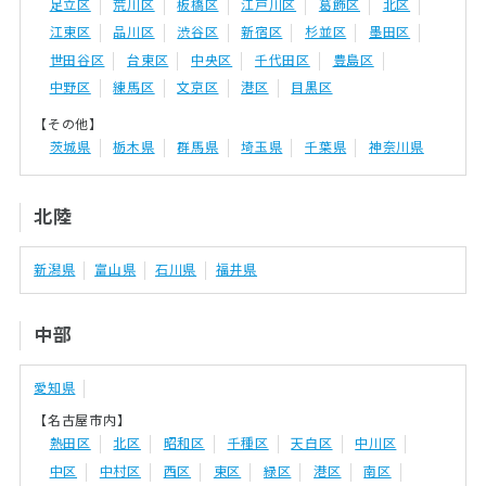
足立区
荒川区
板橋区
江戸川区
葛飾区
北区
江東区
品川区
渋谷区
新宿区
杉並区
墨田区
世田谷区
台東区
中央区
千代田区
豊島区
中野区
練馬区
文京区
港区
目黒区
【その他】
茨城県
栃木県
群馬県
埼玉県
千葉県
神奈川県
北陸
新潟県
富山県
石川県
福井県
中部
愛知県
【名古屋市内】
熱田区
北区
昭和区
千種区
天白区
中川区
中区
中村区
西区
東区
緑区
港区
南区