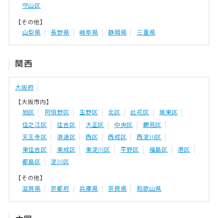
守山区
【その他】
山梨県
長野県
岐阜県
静岡県
三重県
関西
大阪府
【大阪市内】
旭区
阿倍野区
生野区
北区
此花区
城東区
住之江区
住吉区
大正区
中央区
鶴見区
天王寺区
浪速区
西区
西成区
西淀川区
東住吉区
東成区
東淀川区
平野区
福島区
港区
都島区
淀川区
【その他】
滋賀県
京都府
兵庫県
奈良県
和歌山県