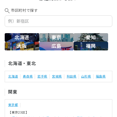
市区町村で探す
北海道
東京
愛知
大阪
広島
福岡
北海道・東北
北海道
青森県
岩手県
宮城県
秋田県
山形県
福島県
関東
東京都
【東京23区】