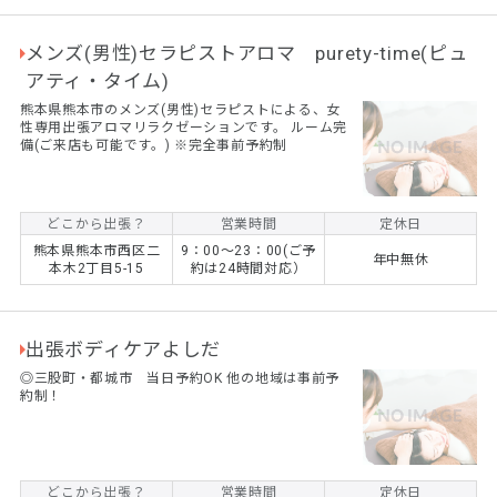
メンズ(男性)セラピストアロマ purety-time(ピュ
アティ・タイム)
熊本県熊本市のメンズ(男性)セラピストによる、女
性専用出張アロマリラクゼーションです。 ルーム完
備(ご来店も可能です。) ※完全事前予約制
どこから出張？
営業時間
定休日
熊本県熊本市西区二
9：00～23：00(ご予
年中無休
本木2丁目5-15
約は24時間対応）
出張ボディケアよしだ
◎三股町・都城市 当日予約OK 他の地域は事前予
約制！
どこから出張？
営業時間
定休日