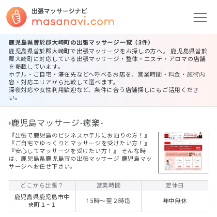
鹿児島県曽於郡大崎町の出張マッサージ一覧（3件）
鹿児島県曽於郡大崎町で出張マッサージをお探しの方へ。 鹿児島県曽於
郡大崎町に対応している出張マッサージ・整体・エステ・アロマの店舗
を掲載しています。
ホテル・ご自宅・滞在先などへ呼べるお店を、営業時間・料金・施術内
容・対応エリアから比較して選べます。
深夜対応や女性利用歓迎など、条件に合う店舗探しにもご活用くださ
い。
鹿児島マッサージ-癒樂-
『出張で鹿児島のビジネスホテルにお泊りの方！』
『ご自宅でゆっくりとマッサージを受けたい方！』
『安心してマッサージを受けたい方！』 そんな時
は、鹿児島県鹿児島市の出張マッサージ 鹿児島マッ
サージへお任せ下さい。
どこから出張？
営業時間
定休日
鹿児島県鹿児島市中
15時～翌２時迄
年中無休
央町１−１