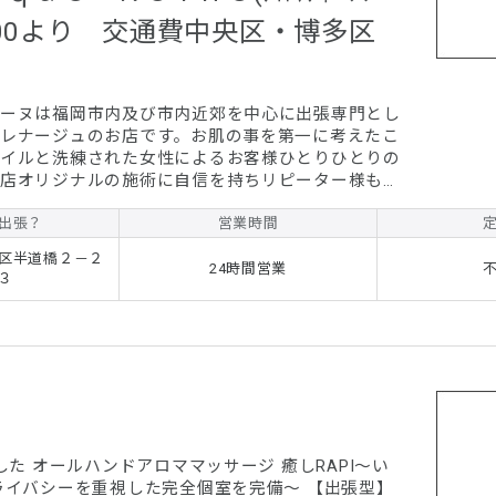
,000より 交通費中央区・博多区
ーヌは福岡市内及び市内近郊を中心に出張専門とし
レナージュのお店です。お肌の事を第一に考えたこ
イルと洗練された女性によるお客様ひとりひとりの
店オリジナルの施術に自信を持ちリピーター様も多
外からも幅広い層にご愛好頂いております。基本料
格安にてご案内しております。お気軽にお電話くだ
出張？
営業時間
人以上での、場合は、お一人様終了後、お受けする
区半道橋２－２
24時間営業
３
早めの御予約お願い致します。 120分以上か
ー...
した オールハンドアロママッサージ 癒しRAPI～い
バシーを重視した完全個室を完備～ 【出張型】