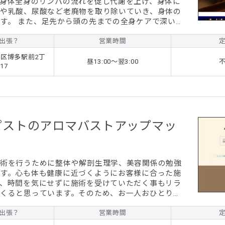
身体全身のリンパの流れを促し代謝を上げ、身体に
や乳酸、尿酸など老廃物を取り除いていき、身体の
全身ケアで深い
代謝を促進させ疲労回復や、むくみの解消や痩身、
肌効果、生理痛や生理不順、子宮筋腫などの婦人科
出張？
営業時間
モンである、エストロゲ
区博多駅前2丁
オキシトシンを促すことで女性ホルモンが分泌さ
昼13:00～翌3:00
17
たる日々から解放され、愉しい
ピストのアロマバストアップマッ
術を行うために整体や解剖生理学、美容関係の勉強
す。心も体も健康に近づくようにお客様に合った施
、時間を気にせずに施術を受けていただく事もリラ
くると思っています。そのため、お一人おひとりの
確保し体の疲労緩和、ストレス軽減を目指します。
くなっていただけるよう、生活習慣改善のためのア
出張？
営業時間
り気になっている事にし