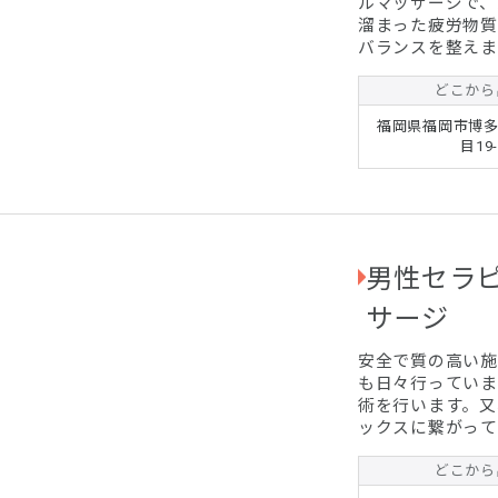
ルマッサージで、
溜まった疲労物質
バランスを整えます。 また、足先から頭の先までの
眠りを促し、新陳
便通のお悩み、美
どこから
系の改善にも効果的です。 更に、幸せホル
福岡県福岡市博多
ン・セロトニン・
目19-
れ、幸福感もご堪能頂けます。 惨憺
日々に変わる変...
男性セラ
サージ
安全で質の高い施
も日々行っていま
術を行います。又
ックスに繋がって
施術時間を充分に
さらに健康で美し
どこから
ドバイスも行っています。 お客様が悩んだ