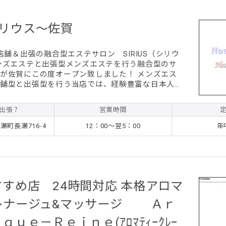
～シリウス～佐賀
店舗＆出張の融合型エステサロン SIRIUS（シリウ
が佐賀にこの度オープン致しました！ メンズエス
舗型と出張型を行う当店では、経験豊富な日本人セ
行います。 また、落ち着いた店内で行う「店舗
張型」では佐賀市・小城市・多久市・神埼市・唐津
出張？
営業時間
を行っています。 日頃の疲れ・体に溜まったコリ
解消してみませんか？
町長瀬716-4
12：00～翌5：00
年
すめ店 24時間対応 本格アロマ
レナージュ&マッサージ Ａｒ
ｕｅ－Ｒｅｉｎｅ(ｱﾛﾏﾃｨｰｸﾚｰ