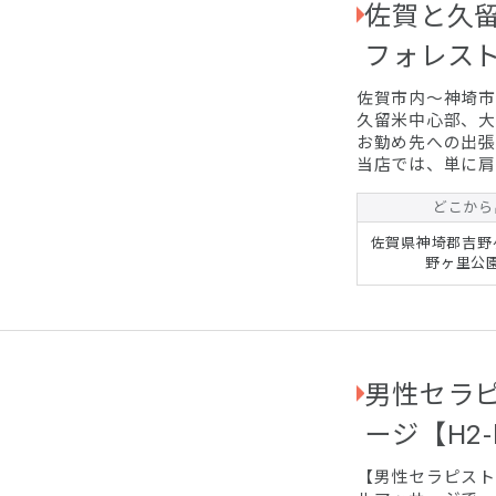
佐賀と久
フォレス
佐賀市内～神埼市
久留米中心部、大
お勤め先への出張
当店では、単に肩
ションの“FIRS
そしてどこよりも
どこから
善、自律神経のバ
佐賀県神埼郡吉野
みなどをメインに助力さ
野ヶ里公
を取りたいという
トレスを抱え...
男性セラ
ージ【H2-h
【男性セラピストに