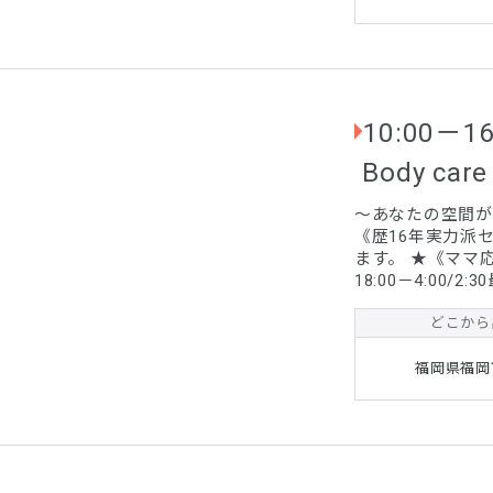
10:00－1
Body car
～あなたの空間が、静
《歴16年実力派セラピスト》が ご
ます。 ★《ママ応援枠》10:00－16:00/14:30最終 ★《午後の部》
18:00－4:00/2:30最終 ★《店休日》月・金 ★《
0:00以降プラス1,0
1,000円～ 〇博
どこから
〇西・早良区その他
まを除き、 70分..
福岡県福岡