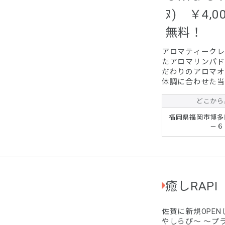
ﾇ) ￥4
無料！
アロマティークレ
たアロマリンパド
だわりのアロマオ
体調に合わせた当
く男女問わず県内
金・延長料金共に
どこから
さい。 又、お二
福岡県福岡市博多
形になります。 唐津市、鳥栖市の出張に関しましては、移動に時間
－６
がかかりますので、お
ら、フェイスマッサ
癒しRAPI
佐賀に新規OPEN
やしらぴ～ ～プライ