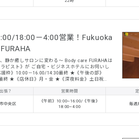
22時
6:00/18:00－4:00営業！Fukuoka
e FURAHA
か癒しサロンに変わる～ Body care FURAHAは
自宅・ビジネスホテルにお伺いし
深夜料金》土日祝
00円 ◎営業時間外プラス2,000円 ★《出張費》
多・中央・南区/1,000円～ 〇東・城南区/2,000円～
出張？
営業時間
エリア/3,000円～ ※3,000円以上エリアは妊婦さ
《午前》10:00~16:00/《午後》
.
市中央区
毎週
18:00~4:00