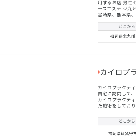
用するお店 男性
ースエステ ♡九州地区遠征♡ 8月2日〜8月15まで福岡県、佐賀県、
宮崎県、熊本県、大
はぜひこの機会にお待ちしてま
価格☆ 60分 3,000円 90分 6,000円 ※別途交通費となっております。
どこから
『女性セラピスト
福岡県北九州
ではの癒しのアロ
カイロプ
カイロプラクティック筑紫 ○自宅でリフレッシ
自宅に訪問して、
カイロプラクティックです。 ☆ ぎっ
た施術をしております。 ○毎月定期の方・一見
す。 ○施術実績、述べ45,000人の施術を超えました。 ☆ゴールデン
ウイークのご利用
どこから
福岡県筑紫野