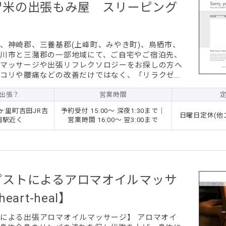
留米の出張もみ屋 スリーピング
ト
、神崎郡、三養基郡(上峰町、みやき町)、鳥栖市、
川市と三潴郡の一部地域にて、ご自宅やご宿泊先、
マッサージや出張リフレクソロジーをお探しの方へ
コリや腰痛などの改善だけではなく、「リラクゼー
T CLASS”へ」を掲げ、極上の癒し、質の高い眠り、
確かて高レベルな技術のご提供を行い、血流の改
出張？
営業時間
ランス、ホルモンバランスの改善、睡眠に関する悩
ヶ里町吉田JR吉
予約受付 15:00～ 深夜1:30まで｜
せて頂いております。 当店では、体の疲れ
日曜日定休(他
園駅近く
営業時間 16:00～ 翌3:00まで
お客様はもちろん、寝付けないという方、過度なス
ピストによるアロマオイルマッサ
eart-heal】
よる出張アロマオイルマッサージ】 アロマオイ