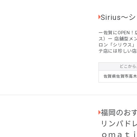
Sirius
ー佐賀にOPEN！
ス）ー 店舗型メンズエステと出張型メンズエステを行う融合型のサ
ロン「シリウス」
テ店には珍しい店
ラピストが施術を
型」に加え、「出
どこから
市・鳥栖市へ出張
をシリウス佐賀で
佐賀県佐賀市高木瀬
福岡のおす
リンパド
ｏｍａｔｉｑ