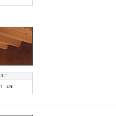
定休日
月・金曜