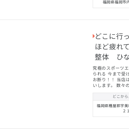
福岡県福岡市
っかりとお答えす
でもお聞きいただ
お客様のご自宅や指
どこに行
ほど疲れ
整体 ひ
究極のスポーツエネルギー整体。 
られる 今まで受けたことない不思議な施術！！ 本格的なのが嫌な人
お断り！！ 当店はチェーン店のバイトと違い経験豊富なプロがお伺
いします。 数々のプロスポーツ選手や芸能人を担当してきたプロの
トレナーがお伺いしますヽ(^o^)丿
どこから
福岡県糟屋郡宇美
２