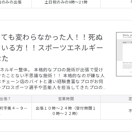
内のみの出張
土日祝のみの9時～21時
ることも心がけておりますので、些細なことでも何
ければと思います。出張で安全な施術を行います。
定の場所へ伺...
っても変わらなかった人！！死ぬ
ている方！！スポーツエネルギー
なた
本格的なプロの施術が出張で受け
 福岡全域相談に応じます。 １０歳
出張？
～９０歳までの男女にご利用頂いてます。 心と體を癒します。
営業時間
町宇美４－９－
出張１０時～２４時（受付時間１
１
０時～２２時）