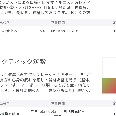
セラピストによる出張アロマオイルエステorレディ
分県、長崎県、遠征しております。 お近くの方
すm(_ _)m ☆九州特別キャンペーン
出張？
営業時間
』では体感することのできない男性セラピストなら
市小倉北区
お昼13:00〜翌朝6:00まで
マオイルマッサージを是非体験下さ...
ラクティック筑紫
ュ！をテーマに!! ○ご
貴方の心身の疲れを癒し・骨格調整を行う（整体）
くり腰・むち打ち症に特化し
の方もご利用頂いてま
ありがとうございました。
出張？
営業時間
平日10時～22時 土日祝日10時～
市筑紫駅前通