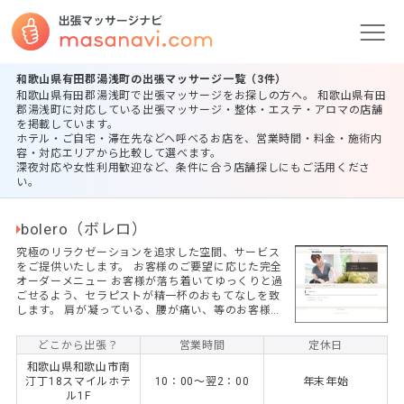
和歌山県有田郡湯浅町の出張マッサージ一覧（3件）
和歌山県有田郡湯浅町で出張マッサージをお探しの方へ。 和歌山県有田
郡湯浅町に対応している出張マッサージ・整体・エステ・アロマの店舗
を掲載しています。
ホテル・ご自宅・滞在先などへ呼べるお店を、営業時間・料金・施術内
容・対応エリアから比較して選べます。
深夜対応や女性利用歓迎など、条件に合う店舗探しにもご活用くださ
い。
bolero（ボレロ）
究極のリラクゼーションを追求した空間、サービス
をご提供いたします。 お客様のご要望に応じた完全
オーダーメニュー お客様が落ち着いてゆっくりと過
ごせるよう、セラピストが精一杯のおもてなしを致
します。 肩が凝っている、腰が痛い、等のお客様
は、他店に行かれる事をお勧めいたします。 リラッ
クスしたいお客様！一度お試しください
どこから出張？
営業時間
定休日
和歌山県和歌山市南
汀丁18スマイルホテ
10：00～翌2：00
年末年始
ル1F