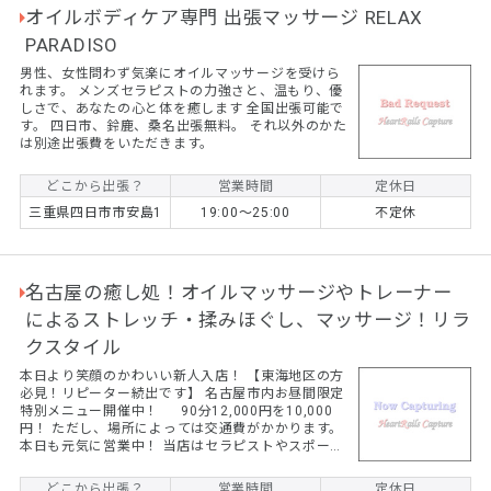
オイルボディケア専門 出張マッサージ RELAX
PARADISO
男性、女性問わず気楽にオイルマッサージを受けら
れます。 メンズセラピストの力強さと、温もり、優
しさで、あなたの心と体を癒します 全国出張可能で
す。 四日市、鈴鹿、桑名出張無料。 それ以外のかた
は別途出張費をいただきます。
どこから出張？
営業時間
定休日
三重県四日市市安島1
19:00～25:00
不定休
名古屋の癒し処！オイルマッサージやトレーナー
によるストレッチ・揉みほぐし、マッサージ！リラ
クスタイル
本日より笑顔のかわいい新人入店！ 【東海地区の方
必見！リピーター続出です】 名古屋市内お昼間限定
特別メニュー開催中！ 90分12,000円を10,000
円！ ただし、場所によっては交通費がかかります。
本日も元気に営業中！ 当店はセラピストやスポーツ
トレーナーがストレッチを中心に揉みほぐし、オイ
ルマッサージをおこないます。 ☆コロナ禍でマッサ
どこから出張？
営業時間
定休日