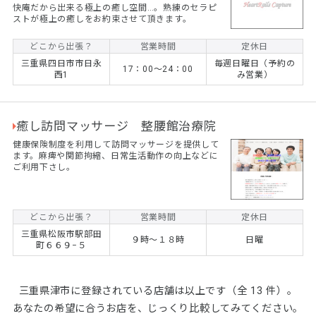
快庵だから出来る極上の癒し空間…。熟練のセラピ
ストが極上の癒しをお約束させて頂きます。
どこから出張？
営業時間
定休日
三重県四日市市日永
毎週日曜日（予約の
17：00～24：00
西1
み営業）
癒し訪問マッサージ 整腰館治療院
健康保険制度を利用して訪問マッサージを提供して
ます。麻痺や関節拘縮、日常生活動作の向上などに
ご利用下さし。
どこから出張？
営業時間
定休日
三重県松阪市駅部田
９時〜１８時
日曜
町６６９−５
三重県津市に登録されている店舗は以上です（全 13 件）。
あなたの希望に合うお店を、じっくり比較してみてください。