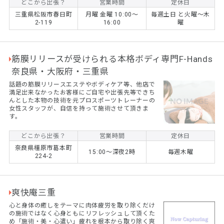
どこから出張？
営業時間
定休日
三重県松阪市春日町
月曜 金曜 10:00〜
毎週土日 と火曜〜木
2-119
16:00
曜
筋膜リリースが受けられる本格ボディ専門F-Hands
奈良県・大阪府・三重県
話題の筋膜リリースエステやボディケア等、他店で
満足出来なかったお客様にご自宅や出張先等できち
んとした本物の技術を元プロスポーツトレーナーの
女性スタッフが、自信を持って施術させて頂きま
す。
どこから出張？
営業時間
定休日
奈良県橿原市葛本町
15:00～深夜2時
毎週木曜
224-2
爽快庵三重
心と身体の癒しをテーマに肉体疲労を取り除くだけ
の施術ではなく心身ともにリフレッシュして頂くた
め「施術・美・心遣い」疲れを根本から取り除く爽