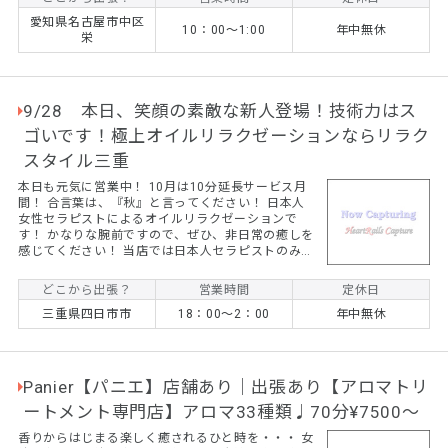
ージ店に行くのは気になる、、、 ☆自宅やホテルな
愛知県名古屋市中区
どでゆっくりと癒されたい！ ☆子供が学校に行って
10：00～1:00
年中無休
栄
いる間にゆっくりしたい！ そんな方はぜひご依頼く
ださい！ 最近では女性のリピーター様が続出です！
...
9/28 本日、笑顔の素敵な新人登場！技術力はス
ゴいです！極上オイルリラクゼーションならリラク
スタイル三重
本日も元気に営業中！ 10月は10分延長サービス月
間！ 合言葉は、『秋』と言ってください！ 日本人
女性セラピストによるオイルリラクゼーションで
す！ かなりな腕前ですので、ぜひ、非日常の癒しを
感じてください！ 当店では日本人セラピストのみ在
籍しております。 通常 120分16,000円 150分
20,000円 180分24,000円 エリアによって交通費が
どこから出張？
営業時間
定休日
かかります。 出張型もみほぐしで癒されてくださ
三重県四日市市
18：00～2：00
年中無休
い。 当店はもみほぐし以外でもスポーツトレーナー
経験者によるストレッチやセルフケアもお伝えして
いきます。 出張先のホテルでぜひ、体のスッキリ感
を味...
Panier【パニエ】店舗あり｜出張あり【アロマトリ
ートメント専門店】アロマ33種類♩70分¥7500〜
香りからはじまる楽しく癒されるひと時を・・・ 女