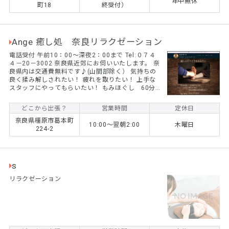
年中無休
町18
終受付）
Ange 癒し処 奈良リラクゼーション
電話受付 午前10：00～深夜2：00まで Tel:０７４
４－20－3002 奈良県近郊にお伺いいたします。 奈
良県内は交通費無料です♪(山間部除く） 気持ちの
良く揉み解しされたい！ 疲れを取りたい！ 上手な
スタッフにやってもらいたい！ もみほぐし 60分
6000円 受付時間 10:00～25:30(電話受付終了) ご予
約はこちらまで→ 0744-20-3002
どこから出張？
営業時間
定休日
奈良県橿原市葛本町
10:00～翌朝2:00
木曜日
224-2
s
リラクゼーション