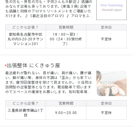
性の方も・男性の方も・子供さんも大歓迎♪ 店舗の
みならず出張も承っております。(東海３県) 出張で
も店舗と同様のアロマトリートメントをご堪能いた
だけます。 ♪《最近注目のアロマ》♪ アロマをふん
だんに使用しその種類のご説明も致しますので、ア
ロマ初心者の方でも安心してご利用いただけます。
どこから出張？
営業時間
定休日
《アロマ精油33種類！》お客様の体調・気分に合わ
愛知県名古屋市中区
18：00～翌3：
せてアロマ精油33種類の中から、その日に合うアロ
丸の内3-20-20チサン
00（24：30受付終
不定休
マをご提案し調合いたします♪ 本能が導き出す癒し
マンション201
了）
のひと時をご堪能下さいませ。
出張整体 にくきゅう屋
最近疲れが取れない、首が痛い、肩が痛い、腰が痛
い、脚が痛い等、身体の不調は「歪み」から来てい
ます。疲労回復整体を受けて見ませんか。 ※当院は
訪問型の出張整体となります。軽自動車で伺います
のでスペースの確保をお願いします。有料駐車場を
使用した場合、実費請求となりますので予めご了承
ください。 ※ウイルス感染を防ぐ為、マスクの着用
どこから出張？
営業時間
定休日
をお願いします。当方手洗い消毒を実施しウイルス
三重県鈴鹿市磯山1丁
感染予防止に努めます。 ※生活環境が著しく不衛生
9:00〜20:00
不定休
目
な環境で生活されている方への訪問はお断りさせて
頂きます。