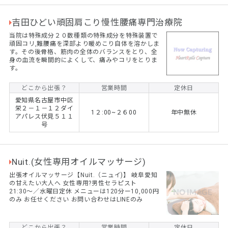
吉田ひどい頑固肩こり慢性腰痛専門治療院
当院は特殊成分２０数種類の特殊成分を特殊装置で
頑固コリ,難腰痛を深部より暖めこり自体を溶かしま
す。その後骨格、筋肉の全体のバランスをとり、全
身の血流を瞬間的によくして、痛みやコリをとりま
す。
どこから出張？
営業時間
定休日
愛知県名古屋市中区
栄２－１－１２ダイ
1２:00~２６00
年中無休
アパレス伏見５１１
号
Nuit.(女性専用オイルマッサージ)
出張オイルマッサージ【Nuit.（ニュイ)】 岐阜愛知
の甘えたい大人へ 女性専用?男性セラピスト
21:30〜／水曜日定休 メニューは120分ー10,000円
のみ お任せください お問い合わせはLINEのみ
どこから出張？
営業時間
定休日