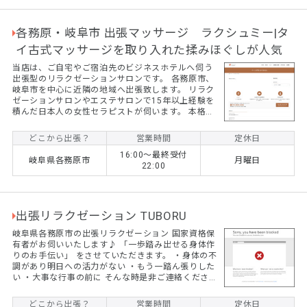
各務原・岐阜市 出張マッサージ ラクシュミー|タ
イ古式マッサージを取り入れた揉みほぐしが人気
当店は、ご自宅やご宿泊先のビジネスホテルへ伺う
出張型のリラクゼーションサロンです。 各務原市、
岐阜市を中心に近隣の地域へ出張致します。 リラク
ゼーションサロンやエステサロンで15年以上経験を
積んだ日本人の女性セラピストが伺います。 本格的
なオイルマッサージ、ほぐし、簡単なストレッチ、
足ツボ、頭皮マッサージが可能です。 男性、女性と
どこから出張？
営業時間
定休日
もにご利用いただけます。小さなお子様がいると言
16:00～最終受付
う場合もご利用OKです。 頑張っている自分へのご
岐阜県各務原市
月曜日
22:00
褒美、体のメンテナンスとしてのご利用など疲れを
感じたら、お気軽にお問い合わせください。
出張リラクゼーション TUBORU
岐阜県各務原市の出張リラクゼーション 国家資格保
有者がお伺いいたします♪ 「一歩踏み出せる身体作
りのお手伝い」 をさせていただきます。 ・身体の不
調があり明日への活力がない ・もう一踏ん張りした
い ・大事な行事の前に そんな時是非ご連絡くださ
い。 60分ー11,000円 90分ー14,000円 120分ー
17,000円 指圧やオイルマッサージ（女性専用）す
どこから出張？
営業時間
定休日