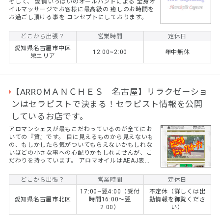
そして、 愛情いっぱいのオールハンドによる 全身オ
イルマッサージでお客様に最高級の 癒しのお時間を
お過ごし頂ける事を コンセプトにしております。
どこから出張？
営業時間
定休日
愛知県名古屋市中区
12:00~2:00
年中無休
栄エリア
【ARROＭＡＮＣＨＥＳ 名古屋】リラクゼーショ
ンはセラピストで決まる！セラピスト情報を公開
しているお店です。
アロマンシェスが最もこだわっているのが全てにお
いての『質』です。 目に見えるものから見えないも
の、もしかしたら気がついてもらえないかもしれな
いほどの小さな事への心配りかもしれませんが、こ
だわりを持っています。 アロマオイルはAEAJ表示
基準適合認定ブランドである『生活の木』を採用。
また、セラピスト情報の公開もできるだけ行なうよ
どこから出張？
営業時間
定休日
うにし、初めてのお客様でも安心してお問い合わせ
17:00~翌4:00（受付
不定休（詳しくは出
いただけるようにしています。 お客様やセラピスト
愛知県名古屋市北区
時間16:00～翌
勤情報を御覧くださ
との信用、信頼を第一に考えているお店です。 最高
2:00）
い）
の質だけを取り扱う事で得られる贅沢三昧はアロマ
ンシェスにお任せください。