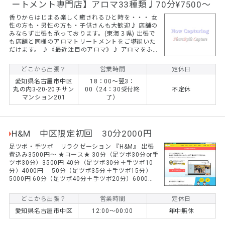
ートメント専門店】アロマ33種類♩70分¥7500〜
香りからはじまる楽しく癒されるひと時を・・・ 女
性の方も・男性の方も・子供さんも大歓迎♪ 店舗の
みならず出張も承っております。(東海３県) 出張で
も店舗と同様のアロマトリートメントをご堪能いた
だけます。 ♪《最近注目のアロマ》♪ アロマをふん
だんに使用しその種類のご説明も致しますので、ア
ロマ初心者の方でも安心してご利用いただけます。
どこから出張？
営業時間
定休日
《アロマ精油33種類！》お客様の体調・気分に合わ
愛知県名古屋市中区
18：00～翌3：
せてアロマ精油33種類の中から、その日に合うアロ
丸の内3-20-20チサン
00（24：30受付終
不定休
マをご提案し調合いたします♪ 本能が導き出す癒し
マンション201
了）
のひと時をご堪能下さいませ。
H&M 中区限定初回 30分2000円
足ツボ・手ツボ リラクゼーション 『H&M』 出張
費込み3500円～ ★コース★ 30分（足ツボ30分or手
ツボ30分）3500円 40分（足ツボ30分＋手ツボ10
分）4000円 50分（足ツボ35分＋手ツボ15分）
5000円 60分（足ツボ40分＋手ツボ20分）6000円
※時間の組み合わせは自由です。
どこから出張？
営業時間
定休日
愛知県名古屋市中区
12:00～00:00
年中無休