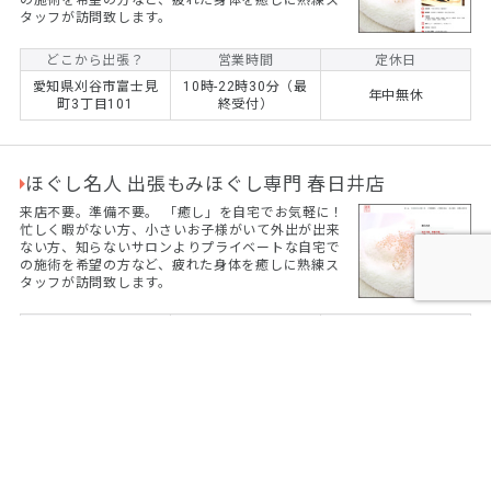
タッフが訪問致します。
どこから出張？
営業時間
定休日
愛知県刈谷市富士見
10時-22時30分（最
年中無休
町3丁目101
終受付）
ほぐし名人 出張もみほぐし専門 春日井店
来店不要。準備不要。 ​「癒し」を自宅でお気軽に！
忙しく暇がない方、小さいお子様がいて外出が出来
ない方、知らないサロンよりプライベートな自宅で
の施術を希望の方など、疲れた身体を癒しに熟練ス
タッフが訪問致します。
どこから出張？
営業時間
定休日
愛知県春日井市六軒
10時-22時30分（最
年中無休
屋町6丁目15
終受付）
ほぐし名人 出張もみほぐし専門 津島店
来店不要。準備不要。 ​「癒し」を自宅でお気軽に！