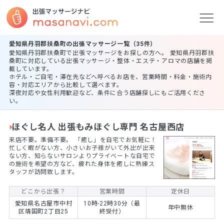
愛知県丹羽郡扶桑町の出張マッサージ一覧（35件）
愛知県丹羽郡扶桑町で出張マッサージをお探しの方へ。 愛知県丹羽郡扶
桑町に対応している出張マッサージ・整体・エステ・アロマの店舗を掲
載しています。
ホテル・ご自宅・滞在先などへ呼べるお店を、営業時間・料金・施術内
容・対応エリアから比較して選べます。
深夜対応や女性利用歓迎など、条件に合う店舗探しにもご活用くださ
い。
ほぐし名人 出張もみほぐし専門 名古屋西店
来店不要。準備不要。 ​「癒し」を自宅でお気軽に！
忙しく暇がない方、小さいお子様がいて外出が出来
ない方、知らないサロンよりプライベートな自宅で
の施術を希望の方など、疲れた身体を癒しに熟練ス
タッフが訪問致します。
どこから出張？
営業時間
定休日
愛知県名古屋市中村
10時-22時30分（最
年中無休
区靖国町2丁目25
終受付）