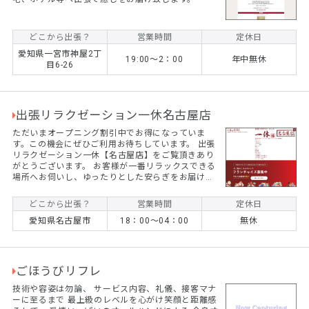
どこから出張？
営業時間
定休日
愛知県一宮市神屋2丁
19:00～2：00
年中無休
目6-26
出張リラクゼーション一休名古屋店
ただいまオープニング割引中でお得になっていま
す。この機会にぜひご利用お待ちしています。 出張
リラクゼーション一休【名古屋店】をご覧頂きあり
がとうございます。 お客様が一番リラックスできる
場所へお伺いし、ゆったりとした安らぎをお届け致
します。 老若男女問わず、幅広い世代・ご職業・症
状のお客様からご愛好賜っております。 一休では、
どこから出張？
営業時間
定休日
お客様お一人お一人に寄り添って、環境や状況やメ
愛知県名古屋市
18：00～04：00
無休
ンタルに合わせて施術をご提供させて頂く事をモッ
トーにしております。 勿論、カップルやご夫婦、お
友達同士での施術も承っておりますので、敬老の日
や誕生日等の『記念日のプレゼント』としても喜ん
で頂いております...
ごほうびリフレ
技術や容姿は勿論、 サービス内容、礼儀、接客マナ
ーに至るまで 最上級のレベルを心がけ笑顔と距離感