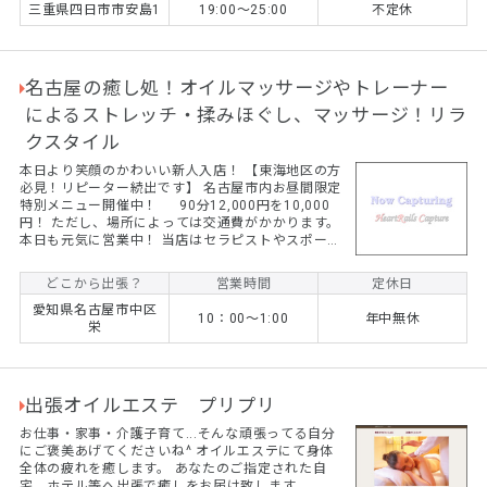
三重県四日市市安島1
19:00～25:00
不定休
名古屋の癒し処！オイルマッサージやトレーナー
によるストレッチ・揉みほぐし、マッサージ！リラ
クスタイル
本日より笑顔のかわいい新人入店！ 【東海地区の方
必見！リピーター続出です】 名古屋市内お昼間限定
特別メニュー開催中！ 90分12,000円を10,000
円！ ただし、場所によっては交通費がかかります。
本日も元気に営業中！ 当店はセラピストやスポーツ
トレーナーがストレッチを中心に揉みほぐし、オイ
ルマッサージをおこないます。 ☆コロナ禍でマッサ
どこから出張？
営業時間
定休日
ージ店に行くのは気になる、、、 ☆自宅やホテルな
愛知県名古屋市中区
どでゆっくりと癒されたい！ ☆子供が学校に行って
10：00～1:00
年中無休
栄
いる間にゆっくりしたい！ そんな方はぜひご依頼く
ださい！ 最近では女性のリピーター様が続出です！
...
出張オイルエステ プリプリ
お仕事・家事・介護子育て...そんな頑張ってる自分
にご褒美あげてくださいね^ オイルエステにて身体
全体の疲れを癒します。 あなたのご指定された自
宅、ホテル等へ出張で癒しをお届け致します。