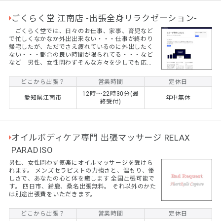
ごくらく堂 江南店 -出張全身リラクゼーション-
ごくらく堂では、日々のお仕事、家事、育児など
で忙しくなかなか外出出来ない・・・仕事が終わり
帰宅したが、ただでさえ疲れているのに外出したく
ない・・・都合の良い時間が限られてる・・・など
など 男性、女性問わずそんな方々を少しでも応援
したい気持ちが、ごくらく堂スタッフ一同の想いで
す。
どこから出張？
営業時間
定休日
12時～22時30分(最
愛知県江南市
年中無休
終受付)
オイルボディケア専門 出張マッサージ RELAX
PARADISO
男性、女性問わず気楽にオイルマッサージを受けら
れます。 メンズセラピストの力強さと、温もり、優
しさで、あなたの心と体を癒します 全国出張可能で
す。 四日市、鈴鹿、桑名出張無料。 それ以外のかた
は別途出張費をいただきます。
どこから出張？
営業時間
定休日