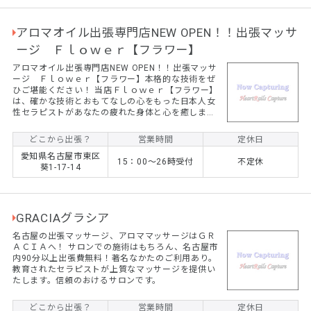
アロマオイル出張専門店NEW OPEN！！出張マッサ
ージ Ｆｌｏｗｅｒ【フラワー】
アロマオイル出張専門店NEW OPEN！！出張マッサ
ージ Ｆｌｏｗｅｒ【フラワー】本格的な技術をぜ
ひご堪能ください！ 当店Ｆｌｏｗｅｒ【フラワー】
は、確かな技術とおもてなしの心をもった日本人女
性セラピストがあなたの疲れた身体と心を癒しま
す。 男性の方も女性の方も安心してご利用くださ
い。
どこから出張？
営業時間
定休日
愛知県名古屋市東区
15：00～26時受付
不定休
葵1-17-14
GRACIAグラシア
名古屋の出張マッサージ、アロママッサージはＧＲ
ＡＣＩＡへ！ サロンでの施術はもちろん、名古屋市
内90分以上出張費無料！著名なかたのご利用あり。
教育されたセラピストが上質なマッサージを提供い
たします。信頼のおけるサロンです。
どこから出張？
営業時間
定休日