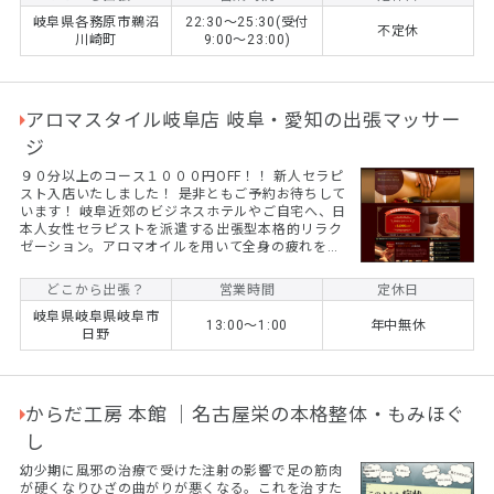
べて同料金です。 ※各務原市外の方は1,000円頂戴
岐阜県各務原市鵜沼
22:30〜25:30(受付
しております 遠方の方は別途出張費を請求させてい
不定休
川崎町
9:00〜23:00)
ただく事もございます。 ご予約はLINEやショートメ
ッセージにてお願いいたします。
アロマスタイル岐阜店 岐阜・愛知の出張マッサー
ジ
９０分以上のコース１０００円OFF！！ 新人セラピ
スト入店いたしました！ 是非ともご予約お待ちして
います！ 岐阜近郊のビジネスホテルやご自宅へ、日
本人女性セラピストを派遣する出張型本格的リラク
ゼーション。アロマオイルを用いて全身の疲れを癒
します。男性可のアロマ出張マッサージです。 セラ
ピスト大募集中です！未経験者でも大丈夫です！
どこから出張？
営業時間
定休日
岐阜県岐阜県岐阜市
13:00～1:00
年中無休
日野
からだ工房 本館 ｜名古屋栄の本格整体・もみほぐ
し
幼少期に風邪の治療で受けた注射の影響で足の筋肉
が硬くなりひざの曲がりが悪くなる。これを治すた