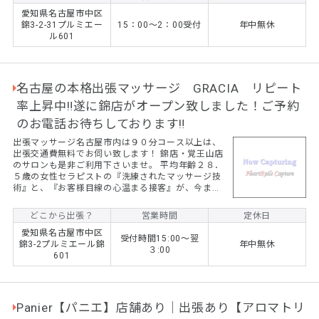
愛知県名古屋市中区
錦3-2-31プルミエー
15：00～2：00受付
年中無休
ル601
名古屋の本格出張マッサージ GRACIA リピート
率上昇中‼遂に錦店がオープン致しました！ご予約
のお電話お待ちしております‼
出張マッサージ名古屋市内は９０分コース以上は、
出張交通費無料でお伺い致します！ 錦店・覚王山店
のサロンも是非ご利用下さいませ。 平均年齢２８．
５歳の女性セラピストの『洗練されたマッサージ技
術』と、『お客様目線の心温まる接客』が、今まで
お客様から御支持を頂いてきました。ワンランク上
の技術と笑顔のサービスをお試しください。 名古屋
どこから出張？
営業時間
定休日
市内を中心に愛知県全域への『出張マッサージ』の
愛知県名古屋市中区
サービスを提供しています。セラピストは全員女性
受付時間15:00～翌
錦3-2プルミエール錦
年中無休
なので女性のお客様も安心です。男性のお客様も歓
３:00
601
迎しておりますので、是非、この機会に『ＧＲＡＣ
ＩＡ』のリラクゼーションマッサージ・エイジング
ケアをご利用下さい...
Panier【パニエ】店舗あり｜出張あり【アロマトリ