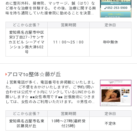
めに整形外科、接骨院、マッサージ、鍼（はり）な
ど様々な治療を体験する。 その後、治療に関する興
味を持ち通院していた接骨院に勤めることを決意。
これが整体士になるキッカケになる。
どこから出張？
営業時間
定休日
愛知県名古屋市中区
栄3丁目27−7サンサ
カエビル シーアイマ
11：00〜25：00
年中無休
ンション南大津602
号
アロマto整体☆藤が丘
↓営業電話が多く、電話番号を非掲載にいたしまし
た。 ご不便をおかけいたしますが、ご予約/問い
合わせは公式サイト内にリンクしているLINEからお
願いします☆ ■■女性専用です■■ 出張施術につきま
しては、女性のみご利用いただけます。 ※男性のお
客様におかれましては、他店様をご紹介させていた
だきます。 (初回)至福の120分☆アロマリンパマッ
どこから出張？
営業時間
定休日
サージ 通常価格￥12,300 ⇒ ¥9,800+交通費
愛知県名古屋市名東
10時～27時(最終受
(初回)たっぷり150分☆アロマリンパマッサージ
不定休
区藤見が丘
付25時)
通常価格￥15,300 ⇒ ¥12,800円+交通費 ※もみ
ほぐし・整体も同価格でご...