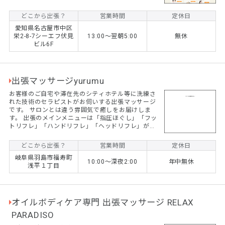
全個室シャワー付き 技術、容姿共にレベルの高い女
性セラピストをそろえました。 【オープンイベント
どこから出張？
営業時間
定休日
開催中！】 ２０００割引！ 最大割り ※予約受付
愛知県名古屋市中区
で必ず『出張マッサージナビクーポン利用』とお伝
栄2-8-7シーエフ伏見
13:00〜翌朝5:00
無休
えください。 ※スタンダード１００、１２０でご利
ビル6F
用になれます。 ※２０時～は１０００円割引となり
ます。
出張マッサージyurumu
お客様のご自宅や滞在先のシティホテル等に洗練さ
れた技術のセラピストがお伺いする出張マッサージ
です。 サロンとは違う雰囲気で癒しをお届けしま
す。 出張のメインメニューは「指圧ほぐし」「フッ
トリフレ」「ハンドリフレ」「ヘッドリフレ」があ
ります。 全メニュー男性女性ともにお受けになれま
すし、カップルやご夫婦などペアでのご依頼も大歓
どこから出張？
営業時間
定休日
迎です。
岐阜県羽島市福寿町
10:00～深夜2:00
年中無休
浅平１丁目
オイルボディケア専門 出張マッサージ RELAX
PARADISO