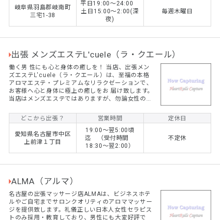
平日19:00〜24:00
岐阜県羽島郡岐南町
土日15:00〜2:00(深
毎週木曜日
三宅1-38
夜)
出張 メンズエステL'cuele（ラ・クエール）
働く男 性にも心と身体の癒しを！ 当店、出張メン
ズエステL'cuele（ラ・クエール）は、至福の本格
アロマエステ・プレミアムなリラクゼーションで、
お客様へ心と身体に極上の癒しをお 届け致します。
当店はメンズエステではありますが、勿論女性のお
客様、カップルでのご利用も大歓迎です！ 90 分
15,000円～
どこから出張？
営業時間
定休日
19:00～翌5:00頃
愛知県名古屋市中区
迄 （受付時間
不定休
上前津１丁目
18:30～翌2:00）
ALMA（アルマ）
名古屋の出張マッサージ店ALMAは、ビジネスホテ
ルやご自宅までサロンクオリティのアロママッサー
ジを提供致します。礼儀正しい日本人女性セラピス
トのみ採用・教育しており、男性にも大変好評で