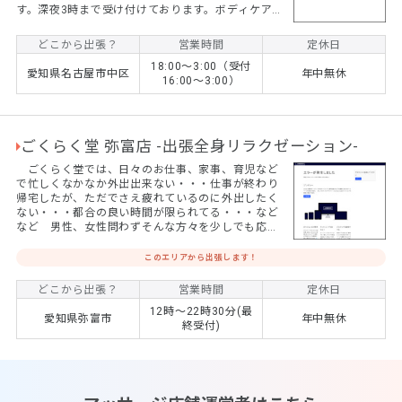
す。深夜3時まで受け付けております。ボディケアと
リフレクソロジーも対応可です。
どこから出張？
営業時間
定休日
18:00〜3:00（受付
愛知県名古屋市中区
年中無休
16:00〜3:00）
ごくらく堂 弥富店 -出張全身リラクゼーション-
ごくらく堂では、日々のお仕事、家事、育児など
で忙しくなかなか外出出来ない・・・仕事が終わり
帰宅したが、ただでさえ疲れているのに外出したく
ない・・・都合の良い時間が限られてる・・・など
など 男性、女性問わずそんな方々を少しでも応援
したい気持ちが、ごくらく堂スタッフ一同の想いで
す。
このエリアから出張します！
どこから出張？
営業時間
定休日
12時～22時30分(最
愛知県弥富市
年中無休
終受付)
名古屋の本格出張マッサージ GRACIA リピート