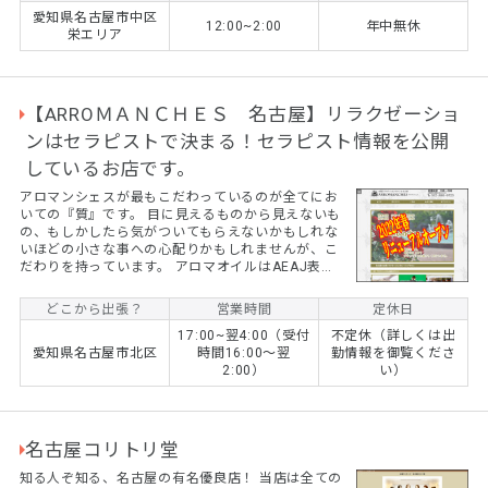
愛知県名古屋市中区
12:00~2:00
年中無休
栄エリア
【ARROＭＡＮＣＨＥＳ 名古屋】リラクゼーショ
ンはセラピストで決まる！セラピスト情報を公開
しているお店です。
アロマンシェスが最もこだわっているのが全てにお
いての『質』です。 目に見えるものから見えないも
の、もしかしたら気がついてもらえないかもしれな
いほどの小さな事への心配りかもしれませんが、こ
だわりを持っています。 アロマオイルはAEAJ表示
基準適合認定ブランドである『生活の木』を採用。
また、セラピスト情報の公開もできるだけ行なうよ
どこから出張？
営業時間
定休日
うにし、初めてのお客様でも安心してお問い合わせ
17:00~翌4:00（受付
不定休（詳しくは出
いただけるようにしています。 お客様やセラピスト
愛知県名古屋市北区
時間16:00～翌
勤情報を御覧くださ
との信用、信頼を第一に考えているお店です。 最高
2:00）
い）
の質だけを取り扱う事で得られる贅沢三昧はアロマ
ンシェスにお任せください。
名古屋コリトリ堂
知る人ぞ知る、名古屋の有名優良店！ 当店は全ての