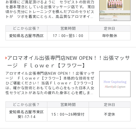
お客様にご満足頂けるように セラピストの技術力
を基本理念としている出張マッサージ店です。 常日
頃から充分にトレーニングを積んだプロのセラピス
トが ツボを着実にとらえ、高品質なアロマオイル
をリンパに浸透させていきます。 リピート率、８
０％以上の技をご堪能下さいませ。 今なら、 ☆ご
どこから出張？
営業時間
定休日
新規のお客様割引きキャンペーン中☆ 90分以上のコ
愛知県名古屋市西区
17：00~翌5：00
年中無休
ース 終日2000円OFF ※他の割引と併用できませ
ん ★365日割引キャンペーン★ ★最大6000円割引
イベント実施中★ ★多彩な10種類の特典もりだくさ
ん★ お...
アロマオイル出張専門店NEW OPEN！！出張マッサ
ージ Ｆｌｏｗｅｒ【フラワー】
アロマオイル出張専門店NEW OPEN！！出張マッサ
ージ Ｆｌｏｗｅｒ【フラワー】本格的な技術をぜ
ひご堪能ください！ 当店Ｆｌｏｗｅｒ【フラワー】
は、確かな技術とおもてなしの心をもった日本人女
性セラピストがあなたの疲れた身体と心を癒しま
す。 男性の方も女性の方も安心してご利用くださ
い。
どこから出張？
営業時間
定休日
愛知県名古屋市東区
15：00～26時受付
不定休
葵1-17-14