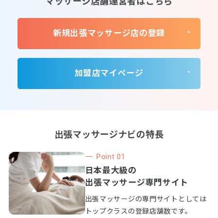
率上昇中‼遂に錦店がオープン致しました！ご予約
のお電話お待ちしております‼
出張マッサージ名古屋市内は９０分コース以上は、
出張交通費無料でお伺い致します！ 錦店・覚王山店
のサロンも是非ご利用下さいませ。 平均年齢２８．
５歳の女性セラピストの『洗練されたマッサージ技
術』と、『お客様目線の心温まる接客』が、今まで
お客様から御支持を頂いてきました。ワンランク上
の技術と笑顔のサービスをお試しください。 名古屋
どこから出張？
営業時間
定休日
市内を中心に愛知県全域への『出張マッサージ』の
愛知県名古屋市中区
サービスを提供しています。セラピストは全員女性
受付時間15:00～翌
錦3-2プルミエール錦
年中無休
なので女性のお客様も安心です。男性のお客様も歓
３:00
601
迎しておりますので、是非、この機会に『ＧＲＡＣ
ＩＡ』のリラクゼーションマッサージ・エイジング
ケアをご利用下さい...
リーフ・ログ
名古屋市、近郊地域を対象とした、訪問リラクゼー
ション店です。ビジネスホテル等、どこの場所でも
交通費は無料です。 60分￥4,800-から全身もみほぐ
しコースございます。 新メニュー、【リーフ・ログ
セット.1】 ハンド３０分+オイル３０分￥4,000- お
仕事でお疲れの皆様！ ハンドテラピーで一日の疲れ
をほぐしに参ります！
どこから出張？
営業時間
定休日