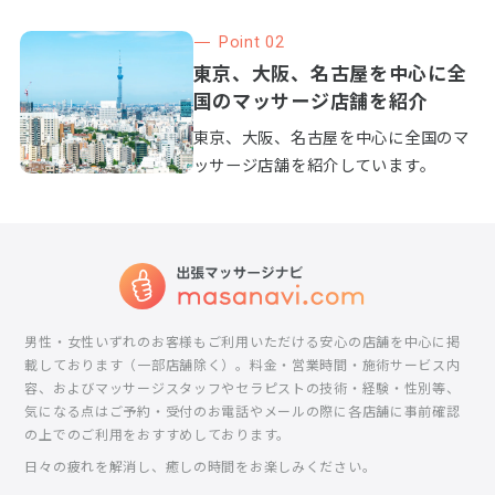
愛知県名古屋市昭和
19：00~翌日5：00
不定休
区鶴舞
Panier【パニエ】店舗あり｜出張あり【アロマトリ
ートメント専門店】アロマ33種類♩70分¥7500〜
香りからはじまる楽しく癒されるひと時を・・・ 女
性の方も・男性の方も・子供さんも大歓迎♪ 店舗の
みならず出張も承っております。(東海３県) 出張で
も店舗と同様のアロマトリートメントをご堪能いた
だけます。 ♪《最近注目のアロマ》♪ アロマをふん
だんに使用しその種類のご説明も致しますので、ア
ロマ初心者の方でも安心してご利用いただけます。
どこから出張？
営業時間
定休日
《アロマ精油33種類！》お客様の体調・気分に合わ
愛知県名古屋市中区
18：00～翌3：
せてアロマ精油33種類の中から、その日に合うアロ
丸の内3-20-20チサン
00（24：30受付終
不定休
マをご提案し調合いたします♪ 本能が導き出す癒し
マンション201
了）
のひと時をご堪能下さいませ。
H&M 中区限定初回 30分2000円
足ツボ・手ツボ リラクゼーション 『H&M』 出張
費込み3500円～ ★コース★ 30分（足ツボ30分or手
ツボ30分）3500円 40分（足ツボ30分＋手ツボ10
分）4000円 50分（足ツボ35分＋手ツボ15分）