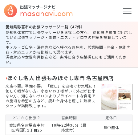
愛知県弥富市の出張マッサージ一覧（47件）
愛知県弥富市で出張マッサージをお探しの方へ。 愛知県弥富市に対応し
ている出張マッサージ・整体・エステ・アロマの店舗を掲載していま
す。
ホテル・ご自宅・滞在先などへ呼べるお店を、営業時間・料金・施術内
容・対応エリアから比較して選べます。
深夜対応や女性利用歓迎など、条件に合う店舗探しにもご活用くださ
い。
ほぐし名人 出張もみほぐし専門 名古屋西店
来店不要。準備不要。 ​「癒し」を自宅でお気軽に！
忙しく暇がない方、小さいお子様がいて外出が出来
ない方、知らないサロンよりプライベートな自宅で
の施術を希望の方など、疲れた身体を癒しに熟練ス
タッフが訪問致します。
どこから出張？
営業時間
定休日
愛知県名古屋市中村
10時-22時30分（最
年中無休
区靖国町2丁目25
終受付）