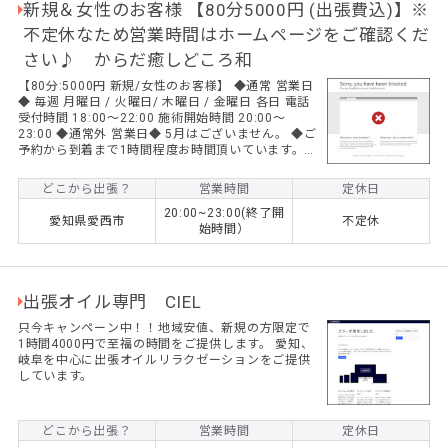
新規＆女性のお客様 【80分5000円 (出張費込)】※
不定休なため営業時間はホームページをご確認くだ
さい♪ からだ癒しどころ和
【80分:5000円 新規/女性のお客様】 ◆通常 営業日
◆ 毎週 月曜日 / 火曜日/ 木曜日 / 金曜日 各日 電話
受付時間 18:00～22:00 施術開始時間 20:00～
23:00 ◆通常外 営業日◆ 5月はございません。 ◆ご
予約から到着まで1時間程度お時間頂いています。 ●
施術のバラつきを防ぐために、現在は施術者１名で
運営させて頂いています。 ●営業日が不定休、また
どこから出張？
営業時間
定休日
施術中などはご迷惑をおかけする事があります。ど
20:00~23:00(終了開
うかご了承くださいませ。
愛知県愛西市
不定休
始時間）
出張オイル専門 CIEL
只今キャンペーン中！！地域安値、新規の方限定で
1時間4000円で至福の時間をご提供します。 愛知、
岐阜を中心に出張オイルリラクゼーションをご提供
しています。
どこから出張？
営業時間
定休日