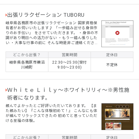
出張リラクゼーション TUBORU
岐阜県各務原市の出張リラクゼーション 国家資格保
有者がお伺いいたします♪ 「一歩踏み出せる身体作
りのお手伝い」 をさせていただきます。 ・身体の不
調があり明日への活力がない ・もう一踏ん張りした
い ・大事な行事の前に そんな時是非ご連絡くださ
い。 60分ー11,000円 90分ー14,000円 120分ー
17,000円 指圧やオイルマッサージ（女性専用）す
どこから出張？
営業時間
定休日
べて同料金です。 ※各務原市外の方は1,000円頂戴
岐阜県各務原市鵜沼
22:30〜25:30(受付
しております 遠方の方は別途出張費を請求させてい
不定休
川崎町
9:00〜23:00)
ただく事もございます。 ご予約はLINEやショートメ
ッセージにてお願いいたします。
Ｗｈｉｔｅ Ｌｉｌｙ～ホワイトリリィ～※男性施
術者になります。
頼んでよかったとご好評いただいております。 【ま
た頼みたい】『こんな体験初めて！』 こんなにも体
が緩んでリラックスできたの 初めてと思っていただ
ける至福の体験。
どこから出張？
営業時間
定休日