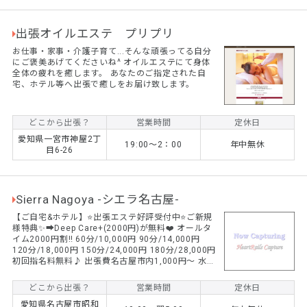
...
出張オイルエステ プリプリ
お仕事・家事・介護子育て...そんな頑張ってる自分
にご褒美あげてくださいね^ オイルエステにて身体
全体の疲れを癒します。 あなたのご指定された自
宅、ホテル等へ出張で癒しをお届け致します。
どこから出張？
営業時間
定休日
愛知県一宮市神屋2丁
19:00～2：00
年中無休
目6-26
Sierra Nagoya -シエラ名古屋-
【ご自宅&ホテル】⭐️出張エステ好評受付中⭐️ご新規
様特典✨➡︎Deep Care+(2000円)が無料❤️ オールタ
イム2000円割‼️ 60分/10,000円 90分/14,000円
120分/18,000円 150分/24,000円 180分/28,000円
初回指名料無料♪ 出張費名古屋市内1,000円〜 水溶
性オイル、衛生的な使い捨て防水シーツ使用。 名古
屋出張マッサージならSierra Nagoya❣️ ワクワクド
どこから出張？
営業時間
定休日
キドキ体験をお楽しみください✨ 日本人セラピスト
愛知県名古屋市昭和
のみ在籍。