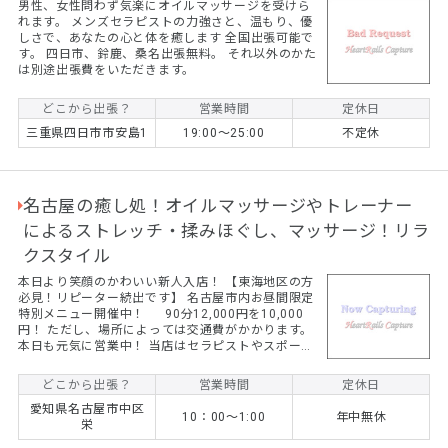
男性、女性問わず気楽にオイルマッサージを受けら
れます。 メンズセラピストの力強さと、温もり、優
しさで、あなたの心と体を癒します 全国出張可能で
す。 四日市、鈴鹿、桑名出張無料。 それ以外のかた
は別途出張費をいただきます。
どこから出張？
営業時間
定休日
三重県四日市市安島1
19:00～25:00
不定休
名古屋の癒し処！オイルマッサージやトレーナー
によるストレッチ・揉みほぐし、マッサージ！リラ
クスタイル
本日より笑顔のかわいい新人入店！ 【東海地区の方
必見！リピーター続出です】 名古屋市内お昼間限定
特別メニュー開催中！ 90分12,000円を10,000
円！ ただし、場所によっては交通費がかかります。
本日も元気に営業中！ 当店はセラピストやスポーツ
トレーナーがストレッチを中心に揉みほぐし、オイ
ルマッサージをおこないます。 ☆コロナ禍でマッサ
どこから出張？
営業時間
定休日
ージ店に行くのは気になる、、、 ☆自宅やホテルな
愛知県名古屋市中区
どでゆっくりと癒されたい！ ☆子供が学校に行って
10：00～1:00
年中無休
栄
いる間にゆっくりしたい！ そんな方はぜひご依頼く
ださい！ 最近では女性のリピーター様が続出です！