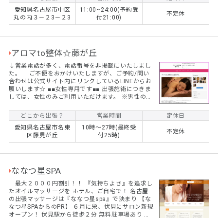
愛知県名古屋市中区
11:00~24:00(予約受
不定休
丸の内３－２3－２3
付21:00)
アロマto整体☆藤が丘
↓営業電話が多く、電話番号を非掲載にいたしまし
た。 ご不便をおかけいたしますが、ご予約/問い
合わせは公式サイト内にリンクしているLINEからお
願いします☆ ■■女性専用です■■ 出張施術につきま
しては、女性のみご利用いただけます。 ※男性のお
客様におかれましては、他店様をご紹介させていた
だきます。 (初回)至福の120分☆アロマリンパマッ
どこから出張？
営業時間
定休日
サージ 通常価格￥12,300 ⇒ ¥9,800+交通費
愛知県名古屋市名東
10時～27時(最終受
(初回)たっぷり150分☆アロマリンパマッサージ
不定休
区藤見が丘
付25時)
通常価格￥15,300 ⇒ ¥12,800円+交通費 ※もみ
ほぐし・整体も同価格でご...
ななつ星SPA
最大２０００円割引！！ 『気持ちよさ』を追求し
たオイルマッサージを ホテル、ご自宅で！ 名古屋
の出張マッサージは『ななつ星spa』で決まり 【な
なつ星SPAからのPR】 ６月に栄、伏見にサロン新規
オープン！ 伏見駅から徒歩２分 無料駐車場あり 完