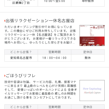
10:00〜翌5:00
年中無休
区鶴舞2丁目
出張リラクゼーション一休名古屋店
ただいまオープニング割引中でお得になっていま
す。この機会にぜひご利用お待ちしています。 出張
リラクゼーション一休【名古屋店】をご覧頂きあり
がとうございます。 お客様が一番リラックスできる
場所へお伺いし、ゆったりとした安らぎをお届け致
します。 老若男女問わず、幅広い世代・ご職業・症
状のお客様からご愛好賜っております。 一休では、
どこから出張？
営業時間
定休日
お客様お一人お一人に寄り添って、環境や状況やメ
愛知県名古屋市
18：00～04：00
無休
ンタルに合わせて施術をご提供させて頂く事をモッ
トーにしております。 勿論、カップルやご夫婦、お
友達同士での施術も承っておりますので、敬老の日
や誕生日等の『記念日のプレゼント』としても喜ん
で頂いております...
ごほうびリフレ
技術や容姿は勿論、 サービス内容、礼儀、接客マナ
ーに至るまで 最上級のレベルを心がけ笑顔と距離感
そして、 愛情いっぱいのオールハンドによる 全身オ
イルマッサージでお客様に最高級の 癒しのお時間を
お過ごし頂ける事を コンセプトにしております。
どこから出張？
営業時間
定休日