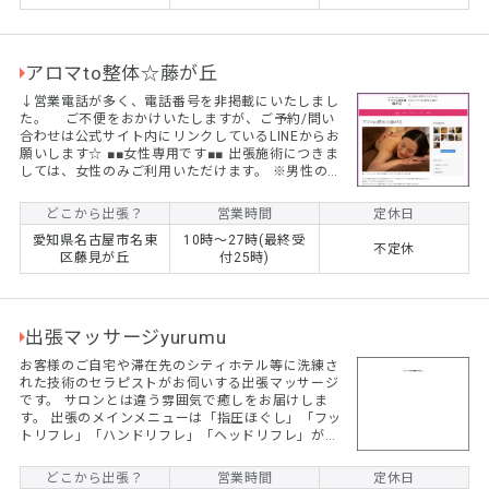
か？そんなときはぜひ当院へご依頼ください。 24時
間...
アロマto整体☆藤が丘
↓営業電話が多く、電話番号を非掲載にいたしまし
た。 ご不便をおかけいたしますが、ご予約/問い
合わせは公式サイト内にリンクしているLINEからお
願いします☆ ■■女性専用です■■ 出張施術につきま
しては、女性のみご利用いただけます。 ※男性のお
客様におかれましては、他店様をご紹介させていた
だきます。 (初回)至福の120分☆アロマリンパマッ
どこから出張？
営業時間
定休日
サージ 通常価格￥12,300 ⇒ ¥9,800+交通費
愛知県名古屋市名東
10時～27時(最終受
(初回)たっぷり150分☆アロマリンパマッサージ
不定休
区藤見が丘
付25時)
通常価格￥15,300 ⇒ ¥12,800円+交通費 ※もみ
ほぐし・整体も同価格でご...
出張マッサージyurumu
お客様のご自宅や滞在先のシティホテル等に洗練さ
れた技術のセラピストがお伺いする出張マッサージ
です。 サロンとは違う雰囲気で癒しをお届けしま
す。 出張のメインメニューは「指圧ほぐし」「フッ
トリフレ」「ハンドリフレ」「ヘッドリフレ」があ
ります。 全メニュー男性女性ともにお受けになれま
すし、カップルやご夫婦などペアでのご依頼も大歓
どこから出張？
営業時間
定休日
迎です。