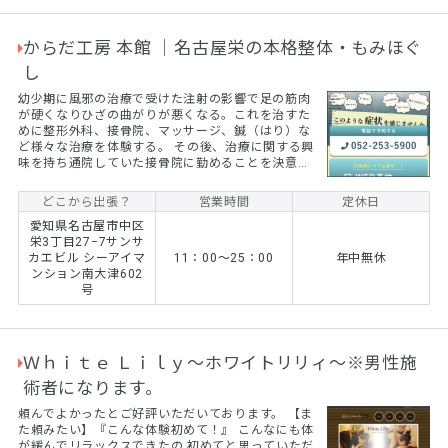
からだ工房 本館 ｜名古屋栄の本格整体・もみほぐ
し
幼少期に風邪の治療で受けた注射の影響で足の筋肉
が硬くなりひざの曲がりが悪くなる。これを治すた
めに整形外科、接骨院、マッサージ、鍼（はり）な
ど様々な治療を体験する。 その後、治療に関する興
味を持ち通院していた接骨院に勤めることを決意。
これが整体士になるキッカケになる。
どこから出張？
営業時間
定休日
愛知県名古屋市中区
栄3丁目27−7サンサ
カエビル シーアイマ
11：00〜25：00
年中無休
ンション南大津602
号
Ｗｈｉｔｅ Ｌｉｌｙ～ホワイトリリィ～※男性施
術者になります。
頼んでよかったとご好評いただいております。 【ま
た頼みたい】『こんな体験初めて！』 こんなにも体
が緩んでリラックスできたの 初めてと思っていただ