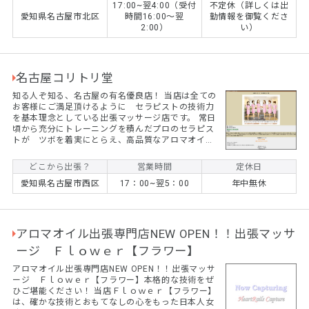
17:00~翌4:00（受付
不定休（詳しくは出
いただけるようにしています。 お客様やセラピスト
愛知県名古屋市北区
時間16:00～翌
勤情報を御覧くださ
との信用、信頼を第一に考えているお店です。 最高
2:00）
い）
の質だけを取り扱う事で得られる贅沢三昧はアロマ
ンシェスにお任せください。
名古屋コリトリ堂
知る人ぞ知る、名古屋の有名優良店！ 当店は全ての
お客様にご満足頂けるように セラピストの技術力
を基本理念としている出張マッサージ店です。 常日
頃から充分にトレーニングを積んだプロのセラピス
トが ツボを着実にとらえ、高品質なアロマオイル
をリンパに浸透させていきます。 リピート率、８
０％以上の技をご堪能下さいませ。 今なら、 ☆ご
どこから出張？
営業時間
定休日
新規のお客様割引きキャンペーン中☆ 90分以上のコ
愛知県名古屋市西区
17：00~翌5：00
年中無休
ース 終日2000円OFF ※他の割引と併用できませ
ん ★365日割引キャンペーン★ ★最大6000円割引
イベント実施中★ ★多彩な10種類の特典もりだくさ
ん★ お...
アロマオイル出張専門店NEW OPEN！！出張マッサ
ージ Ｆｌｏｗｅｒ【フラワー】
アロマオイル出張専門店NEW OPEN！！出張マッサ
ージ Ｆｌｏｗｅｒ【フラワー】本格的な技術をぜ
ひご堪能ください！ 当店Ｆｌｏｗｅｒ【フラワー】
は、確かな技術とおもてなしの心をもった日本人女