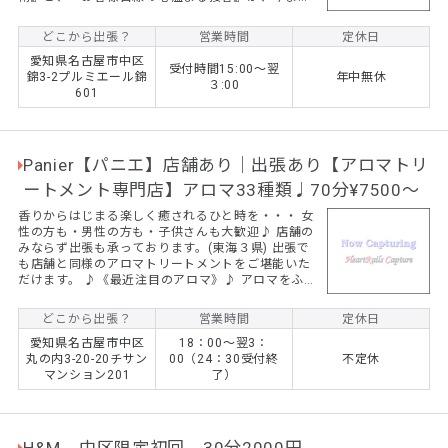
お客様から御支持を頂いてきました。ワンランク上
の技術と笑顔のサービスをお試しください。 名古屋
どこから出張？
営業時間
定休日
市内を中心に愛知県全域への『出張マッサージ』の
愛知県名古屋市中区
サービスを提供しています。セラピストは全員女性
受付時間15:00～翌
錦3-2プルミエール錦
年中無休
なので女性のお客様も安心です。男性のお客様も歓
３:00
601
迎しておりますので、是非、この機会に『ＧＲＡＣ
ＩＡ』のリラクゼーションマッサージ・エイジング
ケアをご利用下さい...
Panier【パニエ】店舗あり｜出張あり【アロマトリ
ートメント専門店】アロマ33種類♩70分¥7500〜
香りからはじまる楽しく癒されるひと時を・・・ 女
性の方も・男性の方も・子供さんも大歓迎♪ 店舗の
みならず出張も承っております。(東海３県) 出張で
も店舗と同様のアロマトリートメントをご堪能いた
だけます。 ♪《最近注目のアロマ》♪ アロマをふん
だんに使用しその種類のご説明も致しますので、ア
ロマ初心者の方でも安心してご利用いただけます。
どこから出張？
営業時間
定休日
《アロマ精油33種類！》お客様の体調・気分に合わ
愛知県名古屋市中区
18：00～翌3：
せてアロマ精油33種類の中から、その日に合うアロ
丸の内3-20-20チサン
00（24：30受付終
不定休
マをご提案し調合いたします♪ 本能が導き出す癒し
マンション201
了）
のひと時をご堪能下さいませ。