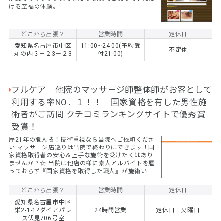
ける至福の体験。
どこから出張？
営業時間
定休日
愛知県名古屋市中区
11:00~24:00(予約受
不定休
丸の内３－２3－２3
付21:00)
フルケア 他院のマッサージ師整体師がお客として
利用する率NO．１！！ 国家資格を有した男性施
術者がご訪問 クチコミランキングサイトで優秀賞
受賞！
歴21年の職人技！技術重視なら当院へご依頼くださ
い マッサージ店巡りは当院で終わりにできます！国
家資格取得者の安心＆上手な施術を受けたくはあり
ませんか？☆ 当院は他店の様に素人アルバイトを雇
っておらず『国家資格を取得した職人』が施術いた
します 本気でお体を改善してみませんか？上手い一
流の技術を体験したいのなら当院へ。当院はご自
どこから出張？
営業時間
定休日
宅、ホテル、オフィスへの出張治療院です、指の圧
愛知県名古屋市中区
力を駆使した柔理学式マッサージ技術で体の固さを
栄2-1-12ダイアパレ
24時間営業
定休日 火曜日
とりのぞきます。 肩こり、腰痛、慢性的な疲れ、頭
ス伏見706号室
痛、手足のシビレ、不眠症に悩まされていません