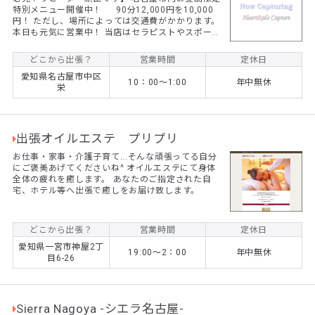
特別メニュー開催中！ 90分12,000円を10,000
円！ ただし、場所によっては交通費がかかります。
本日も元気に営業中！ 当店はセラピストやスポーツ
トレーナーがストレッチを中心に揉みほぐし、オイ
ルマッサージをおこないます。 ☆コロナ禍でマッサ
どこから出張？
営業時間
定休日
ージ店に行くのは気になる、、、 ☆自宅やホテルな
愛知県名古屋市中区
どでゆっくりと癒されたい！ ☆子供が学校に行って
10：00～1:00
年中無休
栄
いる間にゆっくりしたい！ そんな方はぜひご依頼く
ださい！ 最近では女性のリピーター様が続出です！
...
出張オイルエステ プリプリ
お仕事・家事・介護子育て...そんな頑張ってる自分
にご褒美あげてくださいね^ オイルエステにて身体
全体の疲れを癒します。 あなたのご指定された自
宅、ホテル等へ出張で癒しをお届け致します。
どこから出張？
営業時間
定休日
愛知県一宮市神屋2丁
19:00～2：00
年中無休
目6-26
Sierra Nagoya -シエラ名古屋-