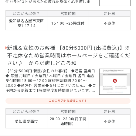
性セラピストがあなたの疲れた身体と心を癒しま
す。 男性の方も女性の方も安心してご利用くださ
い。
どこから出張？
営業時間
定休日
愛知県名古屋市東区
15：00～26時受付
不定休
葵1-17-14
新規＆女性のお客様 【80分5000円 (出張費込)】※
不定休なため営業時間はホームページをご確認くだ
さい♪ からだ癒しどころ和
【80分:5000円 新規/女性のお客様】 ◆通常 営業日
◆ 毎週 月曜日 / 火曜日/ 木曜日 / 金曜日 各日 電話
受付時間 18:00～22:00 施術開始時間 20:00～
23:00 ◆通常外 営業日◆ 5月はございません。 ◆ご
予約から到着まで1時間程度お時間頂いています。 ●
施術のバラつきを防ぐために、現在は施術者１名で
運営させて頂いています。 ●営業日が不定休、また
このエリアから出張します！
施術中などはご迷惑をおかけする事があります。ど
うかご了承くださいませ。
どこから出張？
営業時間
定休日
20:00~23:00(終了開
愛知県愛西市
不定休
始時間）