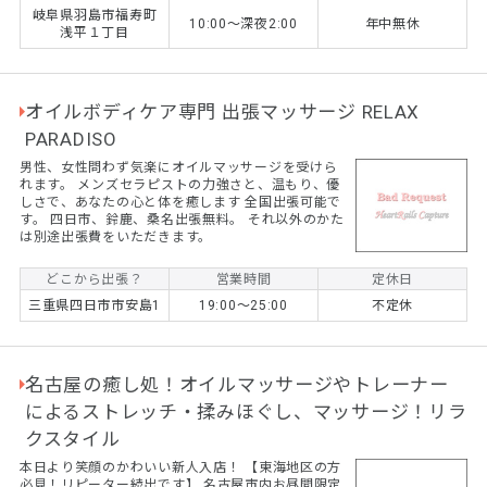
岐阜県羽島市福寿町
10:00～深夜2:00
年中無休
浅平１丁目
オイルボディケア専門 出張マッサージ RELAX
PARADISO
男性、女性問わず気楽にオイルマッサージを受けら
れます。 メンズセラピストの力強さと、温もり、優
しさで、あなたの心と体を癒します 全国出張可能で
す。 四日市、鈴鹿、桑名出張無料。 それ以外のかた
は別途出張費をいただきます。
どこから出張？
営業時間
定休日
三重県四日市市安島1
19:00～25:00
不定休
名古屋の癒し処！オイルマッサージやトレーナー
によるストレッチ・揉みほぐし、マッサージ！リラ
クスタイル
本日より笑顔のかわいい新人入店！ 【東海地区の方
必見！リピーター続出です】 名古屋市内お昼間限定