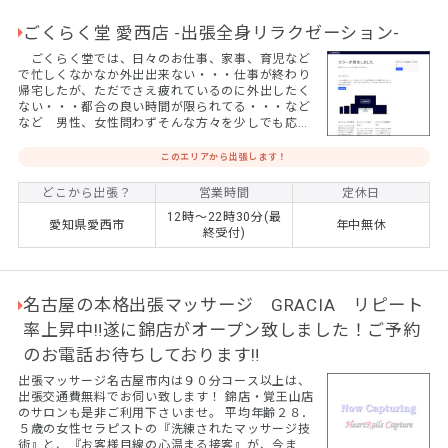
ごくらく堂 愛西店 -出張全身リラクゼーション-
ごくらく堂では、日々のお仕事、家事、育児など
で忙しくなかなか外出出来ない・・・仕事が終わり
帰宅したが、ただでさえ疲れているのに外出したく
ない・・・都合の良い時間が限られてる・・・など
など 男性、女性問わずそんな方々を少しでも応援
したい気持ちが、ごくらく堂スタッフ一同の想いで
す。
このエリアから出張します！
どこから出張？
営業時間
定休日
12時～22時30分(最
愛知県愛西市
年中無休
終受付)
名古屋の本格出張マッサージ GRACIA リピート
率上昇中‼遂に錦店がオープン致しました！ご予約
のお電話お待ちしております‼
出張マッサージ名古屋市内は９０分コース以上は、
出張交通費無料でお伺い致します！ 錦店・覚王山店
のサロンも是非ご利用下さいませ。 平均年齢２８．
５歳の女性セラピストの『洗練されたマッサージ技
術』と、『お客様目線の心温まる接客』が、今まで