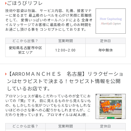
で頂いております...
ごほうびリフレ
技術や容姿は勿論、 サービス内容、礼儀、接客マナ
ーに至るまで 最上級のレベルを心がけ笑顔と距離感
そして、 愛情いっぱいのオールハンドによる 全身オ
イルマッサージでお客様に最高級の 癒しのお時間を
お過ごし頂ける事を コンセプトにしております。
どこから出張？
営業時間
定休日
愛知県名古屋市中区
12:00~2:00
年中無休
栄エリア
【ARROＭＡＮＣＨＥＳ 名古屋】リラクゼーショ
ンはセラピストで決まる！セラピスト情報を公開
しているお店です。
アロマンシェスが最もこだわっているのが全てにお
いての『質』です。 目に見えるものから見えないも
の、もしかしたら気がついてもらえないかもしれな
いほどの小さな事への心配りかもしれませんが、こ
だわりを持っています。 アロマオイルはAEAJ表示
基準適合認定ブランドである『生活の木』を採用。
また、セラピスト情報の公開もできるだけ行なうよ
どこから出張？
営業時間
定休日
うにし、初めてのお客様でも安心してお問い合わせ