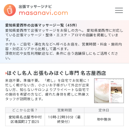
愛知県愛西市の出張マッサージ一覧（45件）
愛知県愛西市で出張マッサージをお探しの方へ。 愛知県愛西市に対応し
ている出張マッサージ・整体・エステ・アロマの店舗を掲載していま
す。
ホテル・ご自宅・滞在先などへ呼べるお店を、営業時間・料金・施術内
容・対応エリアから比較して選べます。
深夜対応や女性利用歓迎など、条件に合う店舗探しにもご活用くださ
い。
ほぐし名人 出張もみほぐし専門 名古屋西店
来店不要。準備不要。 ​「癒し」を自宅でお気軽に！
忙しく暇がない方、小さいお子様がいて外出が出来
ない方、知らないサロンよりプライベートな自宅で
の施術を希望の方など、疲れた身体を癒しに熟練ス
タッフが訪問致します。
どこから出張？
営業時間
定休日
愛知県名古屋市中村
10時-22時30分（最
年中無休
区靖国町2丁目25
終受付）