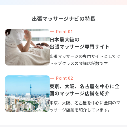
吉田ひどい頑固肩こり慢性腰痛専門治療院
当院は特殊成分２０数種類の特殊成分を特殊装置で
頑固コリ,難腰痛を深部より暖めこり自体を溶かしま
す。その後骨格、筋肉の全体のバランスをとり、全
身の血流を瞬間的によくして、痛みやコリをとりま
す。
どこから出張？
営業時間
定休日
愛知県名古屋市中区
栄２－１－１２ダイ
1２:00~２６00
年中無休
アパレス伏見５１１
号
ストレッチ ボディケア フィット
フィットは名古屋市西区にあるストレッチサロンで
す。 正しい姿勢と呼吸をコンセプトにパーソナルス
トレッチで様々な身体の不調やお悩みを改善しま
す。 ２０１２年に名古屋初のパーソナルストレッチ
専門店としてオープン以来 たくさんの方々の健康と
笑顔ある生活をサポートさせていただき、１４周年