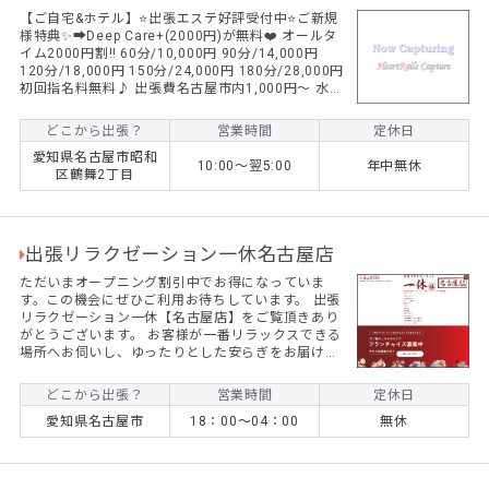
【ご自宅&ホテル】⭐️出張エステ好評受付中⭐️ご新規
様特典✨➡︎Deep Care+(2000円)が無料❤️ オールタ
イム2000円割‼️ 60分/10,000円 90分/14,000円
120分/18,000円 150分/24,000円 180分/28,000円
初回指名料無料♪ 出張費名古屋市内1,000円〜 水溶
性オイル、衛生的な使い捨て防水シーツ使用。 名古
屋出張マッサージならSierra Nagoya❣️ ワクワクド
どこから出張？
営業時間
定休日
キドキ体験をお楽しみください✨ 日本人セラピスト
愛知県名古屋市昭和
のみ在籍。
10:00〜翌5:00
年中無休
区鶴舞2丁目
出張リラクゼーション一休名古屋店
ただいまオープニング割引中でお得になっていま
す。この機会にぜひご利用お待ちしています。 出張
リラクゼーション一休【名古屋店】をご覧頂きあり
がとうございます。 お客様が一番リラックスできる
場所へお伺いし、ゆったりとした安らぎをお届け致
します。 老若男女問わず、幅広い世代・ご職業・症
状のお客様からご愛好賜っております。 一休では、
どこから出張？
営業時間
定休日
お客様お一人お一人に寄り添って、環境や状況やメ
愛知県名古屋市
18：00～04：00
無休
ンタルに合わせて施術をご提供させて頂く事をモッ
トーにしております。 勿論、カップルやご夫婦、お
友達同士での施術も承っておりますので、敬老の日
や誕生日等の『記念日のプレゼント』としても喜ん