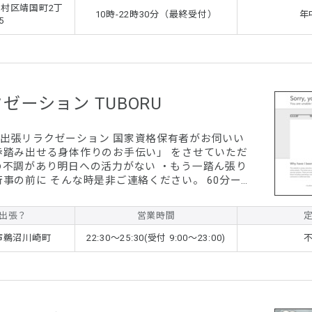
村区靖国町2丁
10時-22時30分（最終受付）
年
5
ゼーション TUBORU
出張リラクゼーション 国家資格保有者がお伺いい
歩踏み出せる身体作りのお手伝い」 をさせていただ
ご連絡ください。 60分ー
0円 120分ー17,000円 指圧やオイルマッサージ
各務原市外の方は1,000円頂戴し
出張？
営業時間
予約はLINEやショートメッセージにてお願いいたします。
市鵜沼川崎町
22:30〜25:30(受付 9:00〜23:00)