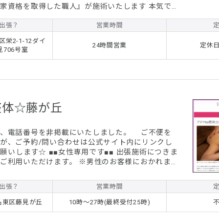
資格を取得した職人』が施術いたします 本気で
ませんか？上手い一流の技術を体験したいのなら当
宅、ホテル、オフィスへの出張治療院です、指の圧
出張？
営業時間
学式マッサージ技術で体の固さをとりのぞきます。
栄2-1-12ダイ
性的な疲れ、頭痛、手足のシビレ、不眠症に悩まさ
24時間営業
定休
706号室
れていませんか？そんなときはぜひ当院へご依頼ください。 24時間...
整体☆藤が丘
く、電話番号を非掲載にいたしました。 ご不便を
が、ご予約/問い合わせは公式サイト内にリンクし
性専用です■■ 出張施術につきま
だけます。 ※男性のお客様におかれま
せていただきます。 (初回)至福の120分☆
ージ 通常価格￥12,300 ⇒ ¥9,800+交通費
出張？
営業時間
150分☆アロマリンパマッサージ 通常価格
交通費 ※もみほぐし・整体も同価格で
名東区藤見が丘
10時～27時(最終受付25時)