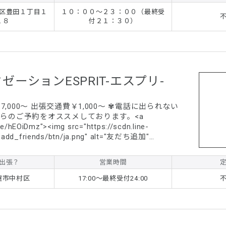
区豊田１丁目１
１０：００～２３：００（最終受
１８
付２１：３０）
ゼーションESPRIT-エスプリ-
7,000～ 出張交通費￥1,000～ ✾電話に出られない
Eからのご予約をオススメしております。<a
.ee/hEOiDmz"><img src="https://scdn.line-
_add_friends/btn/ja.png" alt="友だち追加"
er="0"></a>
出張？
営業時間
屋市中村区
17:00～最終受付24:00