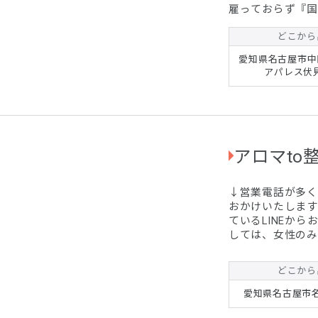
雇っておらず『国家
お体を改善してみ
院へ。当院はご自
どこから
力を駆使した柔理
愛知県名古屋市中区
肩こり、腰痛、慢
アパレス伏見
アロマto
↓営業電話が多
おかけいたします
ているLINEからお願いします☆ ■■女
しては、女性のみご利用いた
しては、他店様をご紹介さ
アロマリンパマッサ
どこから
(初回)たっぷり
￥15,300 ⇒ ¥12,800円+
愛知県名古屋市
ご...