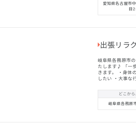
愛知県名古屋市中
目2
出張リラク
岐阜県各務原市の
たします♪ 「一
きます。 ・身体の不調があり明日への活力がない ・もう一踏ん張り
したい ・大事な行事の前に そんな時是非
11,000円 90分ー14,00
（女性専用）すべて同料金です。 ※
どこから
ております 遠方の方は別途出張費を請求させていただく事もござい
ます。 ご
岐阜県各務原