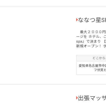
ななつ星S
最大２０００円
ージを ホテル、
spa』で決まり 
新規オープン！ 
ー付き 技術、容
た。 【オープン
どこから
約受付で必ず『出
い。 ※スタンダ
愛知県名古屋市中区
～は１０００円割
フ伏見ビ
出張マッ