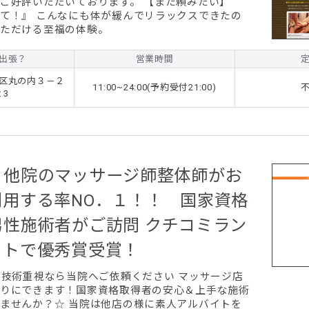
ご好評いただいております。 【また頼みたい】
て！』 こんなにも体が緩んでリラックスできたの
ただける至福の体験。
出張？
営業時間
区丸の内３－２
11:00~24:00(予約受付21:00)
２3
 他院のマッサージ師整体師がお
利用する率NO．１！！ 国家資格
男性施術者がご訪問 クチコミラン
イトで優秀賞受賞！
！技術重視なら当院へご依頼ください マッサージ店
りにできます！国家資格取得者の安心＆上手な施術
は他店の様に素人アルバイトを