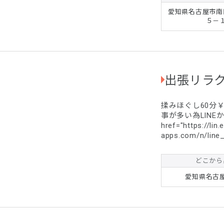
愛知県名古屋市南
５－
出張リラク
揉みほぐし60分￥
事が多い為LIN
href="https://lin
apps.com/n/line
height="36" bord
どこから
愛知県名古