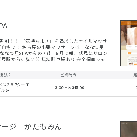
PA
割引！！ 『気持ちよさ』を追求したオイルマッサ
ご自宅で！ 名古屋の出張マッサージは『ななつ星
【ななつ星SPAからのPR】 ６月に栄、伏見にサロン
伏見駅から徒歩２分 無料駐車場あり 完全個室シャワ
姿共にレベルの高い女性セラピストをそろえまし
イベント開催中！】 ２０００割引！ 最大割り ※予
出張？
営業時間
張マッサージナビクーポン利用』とお伝えくださ
ード１００、１２０でご利用になれます。 ※２０時
栄2-8-7シーエ
13:00〜翌朝5:00
引となります。
ル6F
サージ かたもみん