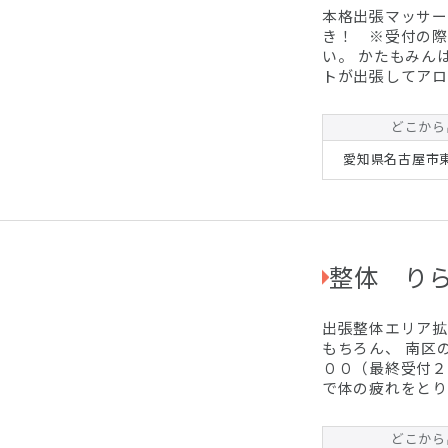
本格出張マッサー
き！ ※受付の際
い。 かたもみん
トが出張してアロ
女性問わずご利用
ひ堪能して下さい
どこから
愛知県名古屋市東区
整体 り
出張整体エリア拡
もちろん、 南区
００（最終受付２
で体の疲れをとり
００にて！ ４０分￥４０００に
ど バキバキしな
どこから