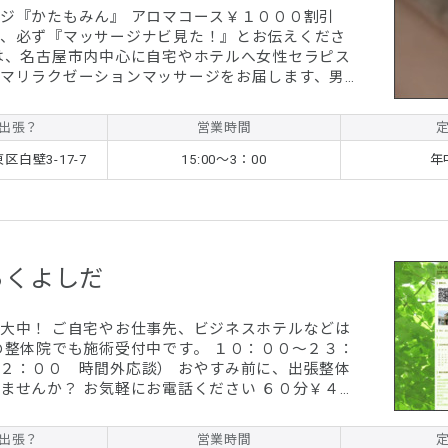
ジ『かたもみん』 アロマコース￥１０００割引
、必ず『マッサージナビ見た！』とお伝えくださ
は、名古屋市内中心に自宅やホテルへ女性セラピス
マリラクゼーションマッサージをお届します、男性
できます。心のエステで極上リラクゼーションをぜ
。
出張？
営業時間
白壁3-17-7
15:00～3：00
年
らくよしだ
大中！ ご自宅やお仕事先、ビジネスホテルなどは
の整体院でも施術受付中です。 １０：００～２３：
２：００ 時間外応談） おやすみ前に、出張整体
ませんか？ お気軽にお電話ください ６０分￥４８
て！ 繰体バランス療法、骨盤調整な
いソフトな整体を ぜひおためしください！
出張？
営業時間