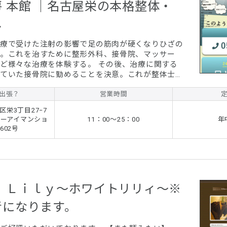
 本館 ｜名古屋栄の本格整体・
し
療で受けた注射の影響で足の筋肉が硬くなりひざの
。これを治すために整形外科、接骨院、マッサー
ど様々な治療を体験する。 その後、治療に関する
ていた接骨院に勤めることを決意。これが整体士に
る。
出張？
営業時間
栄3丁目27−7
シーアイマンショ
11：00〜25：00
年
602号
ｅ Ｌｉｌｙ～ホワイトリリィ～※
者になります。