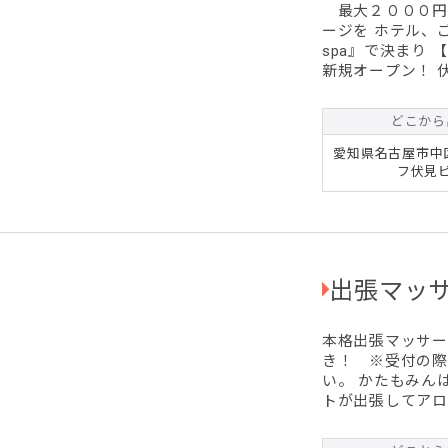
最大２０００円
ージを ホテル、
spa』で決まり 
新規オープン！ 
ー付き 技術、容
た。 【オープン
どこから
約受付で必ず『出
い。 ※スタンダ
愛知県名古屋市中区
～は１０００円割
フ伏見ビ
出張マッ
本格出張マッサー
き！ ※受付の際
い。 かたもみん
トが出張してアロ
女性問わずご利用
ひ堪能して下さい