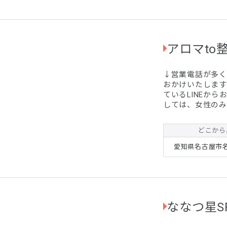
アロマto
↓営業電話が多
おかけいたします
ているLINEからお願いします☆ ■■女
しては、女性のみご利用いた
しては、他店様をご紹介さ
アロマリンパマッサ
どこから
(初回)たっぷり
￥15,300 ⇒ ¥12,800円+
愛知県名古屋市
ご...
ななつ星S