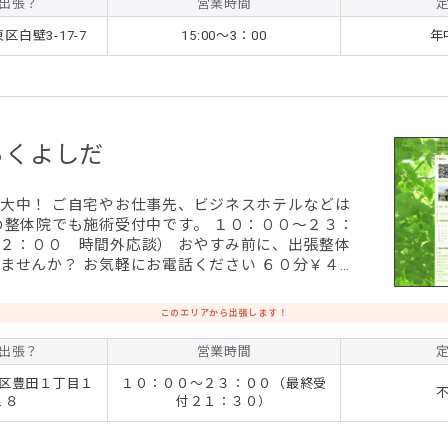
出張？
営業時間
白壁3-17-7
15:00～3：00
年
らくよしだ
大中！ ご自宅やお仕事先、ビジネスホテルなどは
の整体院でも施術受付中です。 １０：００～２３：
２：００ 時間外応談） おやすみ前に、出張整体
ませんか？ お気軽にお電話ください ６０分￥４８
て！ 繰体バランス療法、骨盤調整な
いソフトな整体を ぜひおためしください！
このエリアから出張します！
出張？
営業時間
区豊田１丁目１
１０：００～２３：００（最終受
１８
付２１：３０）