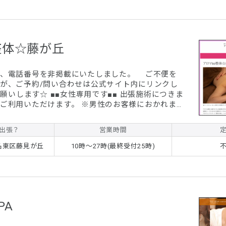
整体☆藤が丘
く、電話番号を非掲載にいたしました。 ご不便を
が、ご予約/問い合わせは公式サイト内にリンクし
性専用です■■ 出張施術につきま
だけます。 ※男性のお客様におかれま
せていただきます。 (初回)至福の120分☆
ージ 通常価格￥12,300 ⇒ ¥9,800+交通費
出張？
営業時間
150分☆アロマリンパマッサージ 通常価格
交通費 ※もみほぐし・整体も同価格で
名東区藤見が丘
10時～27時(最終受付25時)
PA