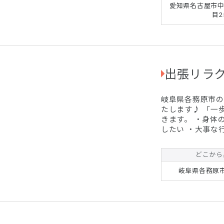
愛知県名古屋市中
目2
出張リラク
岐阜県各務原市の
たします♪ 「一
きます。 ・身体の不調があり明日への活力がない ・もう一踏ん張り
したい ・大事な行事の前に そんな時是非
11,000円 90分ー14,00
（女性専用）すべて同料金です。 ※
どこから
ております 遠方の方は別途出張費を請求させていただく事もござい
ます。 ご
岐阜県各務原