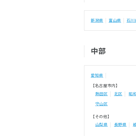
新潟県
富山県
石川
中部
愛知県
【名古屋市内】
熱田区
北区
昭
守山区
【その他】
山梨県
長野県