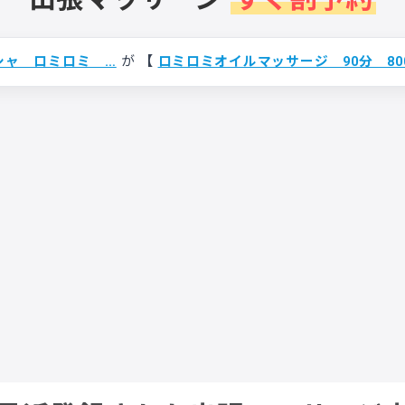
シャ ロミロミ …
が
【
ロミロミオイルマッサージ 90分 80