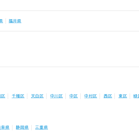
県
福井県
和区
千種区
天白区
中川区
中区
中村区
西区
東区
緑
岐阜県
静岡県
三重県