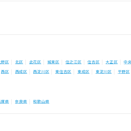
生野区
北区
此花区
城東区
住之江区
住吉区
大正区
中
西区
西成区
西淀川区
東住吉区
東成区
東淀川区
平野区
兵庫県
奈良県
和歌山県