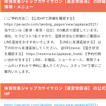
体質改善ジャップカサイサロン【東京世田谷】 の詳細
情報・メニュー
◯ご予約方法◯ 【公式HPで詳細を確認する】
https://peraichi.com/landing_pages/view/japkasai2021/
当サロンは［那須・東京・日立］の3拠点で運営しています。
現在、セラピスト1名ですので、空席状況など詳細のご確認は
LINE追加をおすすめいたします。 【LINEに友達追加する】 以
下のIDから友達追加してください。 @595zwoxi 【空き状況
を確認する】 https://reserva.be/japkasai_honki 【予約の問
い合わせをする】 LINE、お電話、ショートメール、専用フォ
ームのいずれかで予約に進んでください。スタッフが丁寧にご
案内いたします。
体質改善ジャップカサイサロン【東京世田谷】 の公式
HP
https://peraichi.com/landing_pages/view/japkasai2021/