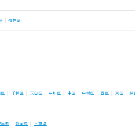
県
福井県
和区
千種区
天白区
中川区
中区
中村区
西区
東区
緑
岐阜県
静岡県
三重県