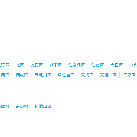
生野区
北区
此花区
城東区
住之江区
住吉区
大正区
中
西区
西成区
西淀川区
東住吉区
東成区
東淀川区
平野区
兵庫県
奈良県
和歌山県