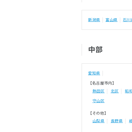
新潟県
富山県
石川
中部
愛知県
【名古屋市内】
熱田区
北区
昭
守山区
【その他】
山梨県
長野県