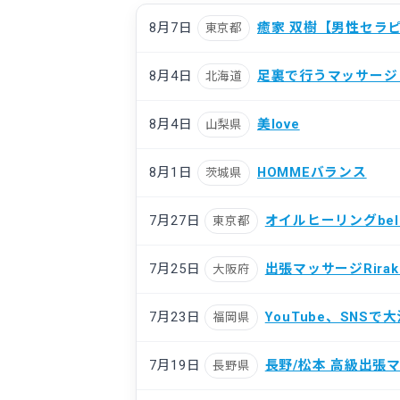
8月7日
癒家 双樹【男性セラ
東京都
8月4日
足裏で行うマッサージ fo
北海道
8月4日
美love
山梨県
8月1日
HOMMEバランス
茨城県
7月27日
オイルヒーリングbel
東京都
7月25日
出張マッサージRiraku
大阪府
7月23日
YouTube、SN
福岡県
7月19日
長野/松本 高級出張
長野県