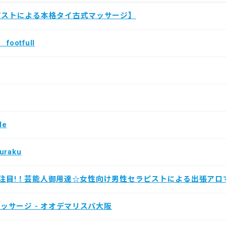
ピストによる本格タイ古式マッサージ】
otfull
le
raku
Sで大注目!！芸能人御用達☆女性向け男性セラピストによる出張ア
マッサージ - オオデマリスパ大阪