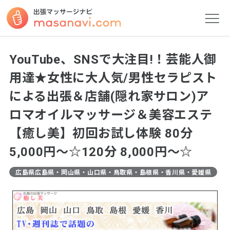
YouTube、SNSで大注目!！芸能人御
用達★女性に大人気/男性セラピスト
による出張＆店舗(隠れ家サロン)ア
ロマオイルマッサージ＆美容エステ
【癒し美】初回お試し体験 80分
5,000円～☆120分 8,000円～☆
広島県広島県・岡山県・山口県・鳥取県・島根県・香川県・愛媛県