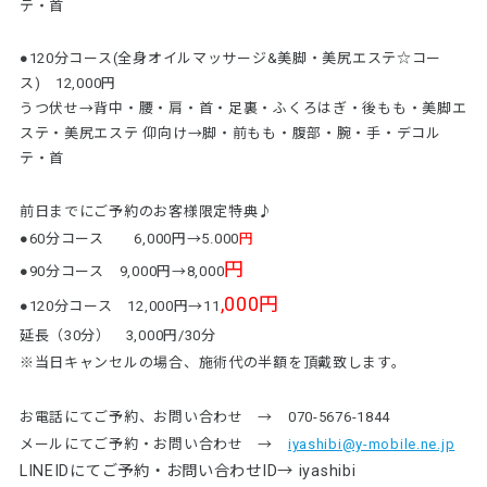
テ・首
●120分コース(全身オイルマッサージ&美脚・美尻エステ☆コー
ス) 12,000円
うつ伏せ→背中・腰・肩・首・足裏・ふくろはぎ・後もも・美脚エ
ステ・美尻エステ 仰向け→脚・前もも・腹部・腕・手・デコル
テ・首
前日までにご予約のお客様限定特典♪
●60分コース 6,000円→5.000
円
円
●90分コース 9,000円→8,000
,000円
●120分コース 12,000円→11
延長（30分） 3,000円/30分
※当日キャンセルの場合、施術代の半額を頂戴致します。
お電話にてご予約、お問い合わせ → 070-5676-1844
メールにてご予約・お問い合わせ →
iyashibi@y-mobile.ne.jp
LINEIDにてご予約・お問い合わせID→ iyashibi