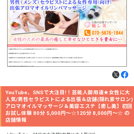
YouTube、SNSで大注目!！芸能人御用達★女性に大
人気/男性セラピストによる出張＆店舗(隠れ家サロン)
アロマオイルマッサージ＆美容エステ【癒し美】初回
お試し体験 80分 5,000円～☆120分 8,000円～☆ の
店舗情報