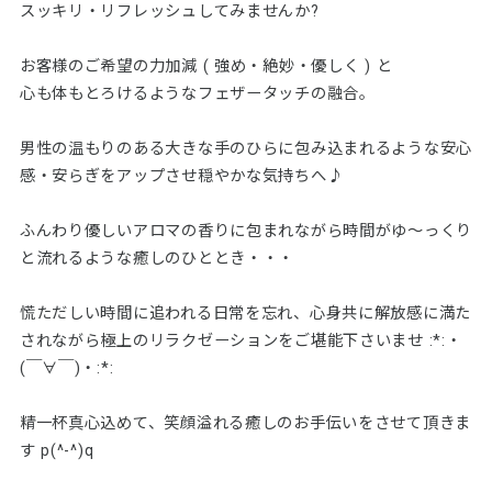
スッキリ・リフレッシュしてみませんか?
お客様のご希望の力加減 ( 強め・絶妙・優しく ) と
心も体もとろけるようなフェザータッチの融合。
男性の温もりのある大きな手のひらに包み込まれるような安心
感・安らぎをアップさせ穏やかな気持ちへ♪
ふんわり優しいアロマの香りに包まれながら時間がゆ～っくり
と流れるような癒しのひととき・・・
慌ただしい時間に追われる日常を忘れ、心身共に解放感に満た
されながら極上のリラクゼーションをご堪能下さいませ :*:・
(￣∀￣)・:*:
精一杯真心込めて、笑顔溢れる癒しのお手伝いをさせて頂きま
す p(^-^)q