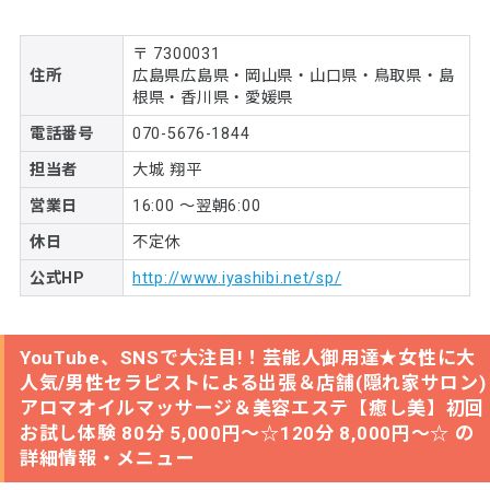
〒 7300031
住所
広島県広島県・岡山県・山口県・鳥取県・島
根県・香川県・愛媛県
電話番号
070-5676-1844
担当者
大城 翔平
営業日
16:00 ～翌朝6:00
休日
不定休
公式HP
http://www.iyashibi.net/sp/
YouTube、SNSで大注目!！芸能人御用達★女性に大
人気/男性セラピストによる出張＆店舗(隠れ家サロン)
アロマオイルマッサージ＆美容エステ【癒し美】初回
お試し体験 80分 5,000円～☆120分 8,000円～☆ の
詳細情報・メニュー