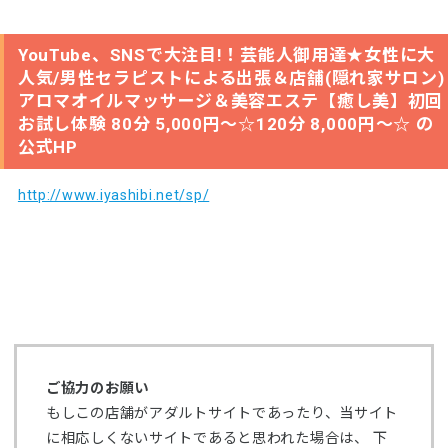
YouTube、SNSで大注目!！芸能人御用達★女性に大
人気/男性セラピストによる出張＆店舗(隠れ家サロン)
アロマオイルマッサージ＆美容エステ【癒し美】初回
お試し体験 80分 5,000円～☆120分 8,000円～☆ の
公式HP
http://www.iyashibi.net/sp/
ご協力のお願い
もしこの店舗がアダルトサイトであったり、当サイト
に相応しくないサイトであると思われた場合は、 下