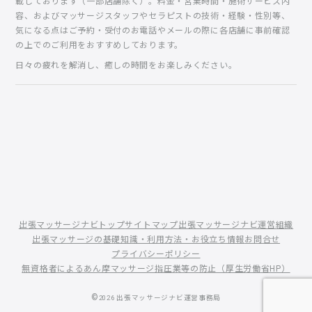
載しております（一部店舗除く）。料金・営業時間・施術サービス内
容、およびマッサージスタッフやセラピストの技術・経験・性別等、
気になる点はご予約・受付のお電話やメールの際に各店舗に事前確認
の上でのご利用をおすすめしております。
日々の疲れを解消し、癒しの時間をお楽しみください。
出張マッサージナビトップ
サイトマップ
出張マッサージナビ運営組織
出張マッサージの基礎知識・利用方法・お役立ち情報
お問合せ
プライバシーポリシー
無資格者によるあん摩マッサージ指圧業等の防止（厚生労働省HP）
©
2026
出張マッサージナビ運営事務局