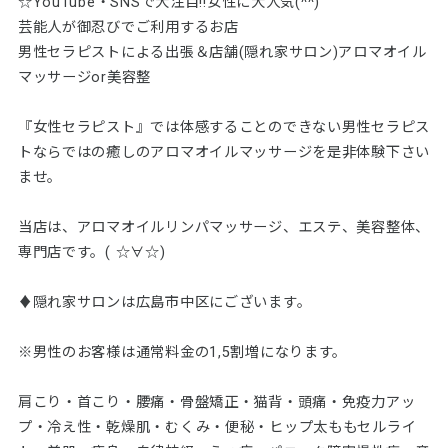
☆YouTube・SNSで大注目!!女性に大人気(^^)
芸能人が御忍びでご利用するお店
男性セラピストによる出張＆店舗(隠れ家サロン)アロマオイル
マッサージor美容整
『女性セラピスト』では体感することのできない男性セラピス
トならではの癒しのアロマオイルマッサージを是非体験下さい
ませ。
当店は、アロマオイルリンパマッサージ、エステ、美容整体、
専門店です。( ☆∀☆)
♦隠れ家サロンは広島市中区にございます。
※男性のお客様は通常料金の1,5割増になります。
肩こり・首こり・腰痛・骨盤矯正・猫背・頭痛・免疫力アッ
プ・冷え性・乾燥肌・むくみ・便秘・ヒップ太ももセルライ