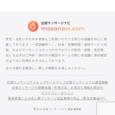
男性・女性いずれのお客様もご利用いただける安心の店舗を中心に掲
載しております（一部店舗除く）。料金・営業時間・施術サービス内
容、およびマッサージスタッフやセラピストの技術・経験・性別等、
気になる点はご予約・受付のお電話やメールの際に各店舗に事前確認
の上でのご利用をおすすめしております。
日々の疲れを解消し、癒しの時間をお楽しみください。
出張マッサージナビトップ
サイトマップ
出張マッサージナビ運営組織
出張マッサージの基礎知識・利用方法・お役立ち情報
お問合せ
プライバシーポリシー
無資格者によるあん摩マッサージ指圧業等の防止（厚生労働省HP）
©
2026
出張マッサージナビ運営事務局