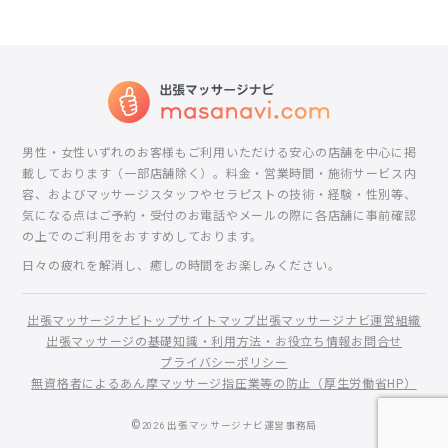
男性・女性いずれのお客様もご利用いただける安心の店舗を中心に掲
載しております（一部店舗除く）。料金・営業時間・施術サービス内
容、およびマッサージスタッフやセラピストの技術・経験・性別等、
気になる点はご予約・受付のお電話やメールの際に各店舗に事前確認
の上でのご利用をおすすめしております。
日々の疲れを解消し、癒しの時間をお楽しみください。
出張マッサージナビトップ
サイトマップ
出張マッサージナビ運営組織
出張マッサージの基礎知識・利用方法・お役立ち情報
お問合せ
プライバシーポリシー
無資格者によるあん摩マッサージ指圧業等の防止（厚生労働省HP）
©
2026
出張マッサージナビ運営事務局