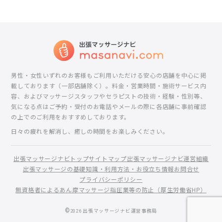
男性・女性いずれのお客様もご利用いただける安心の店舗を中心に掲
載しております（一部店舗除く）。料金・営業時間・施術サービス内
容、およびマッサージスタッフやセラピストの技術・経験・性別等、
気になる点はご予約・受付のお電話やメールの際に各店舗に事前確認
の上でのご利用をおすすめしております。
日々の疲れを解消し、癒しの時間をお楽しみください。
出張マッサージナビトップ
サイトマップ
出張マッサージナビ運営組織
出張マッサージの基礎知識・利用方法・お役立ち情報
お問合せ
プライバシーポリシー
無資格者によるあん摩マッサージ指圧業等の防止（厚生労働省HP）
©
2026
出張マッサージナビ運営事務局